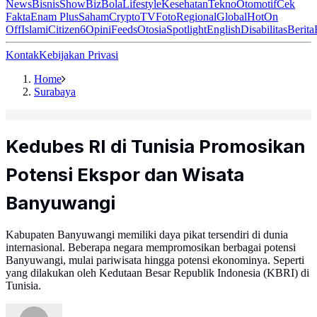
News
Bisnis
ShowBiz
Bola
Lifestyle
Kesehatan
Tekno
Otomotif
Cek
Fakta
Enam Plus
Saham
Crypto
TV
Foto
Regional
Global
Hot
On
Off
Islami
Citizen6
Opini
Feeds
Otosia
Spotlight
English
Disabilitas
Berita
Kontak
Kebijakan Privasi
Home
Surabaya
Kedubes RI di Tunisia Promosikan
Potensi Ekspor dan Wisata
Banyuwangi
Kabupaten Banyuwangi memiliki daya pikat tersendiri di dunia
internasional. Beberapa negara mempromosikan berbagai potensi
Banyuwangi, mulai pariwisata hingga potensi ekonominya. Seperti
yang dilakukan oleh Kedutaan Besar Republik Indonesia (KBRI) di
Tunisia.