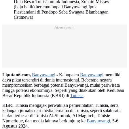
Duta Besar Tunisia untuk Indonesia, Zuhairi Misrawi
(baju batik) bertemu bupati Banyuwangi Ipuk
Fiestiandani di Pendopo Saba Swagata Blambangan
(Istimewa)
Advertisement
Liputan6.com,
Banyuwangi
-
Kabupaten
Banyuwangi
memiliki
daya pikat tersendiri di dunia internasional. Beberapa negara
mempromosikan berbagai potensi Banyuwangi, mulai pariwisata
hingga potensi ekonominya. Seperti yang dilakukan oleh Kedutaan
Besar Republik Indonesia (KBRI) di
Tunisia
.
KBRI Tunisia mengajak perwakilan pemerintahan Tunisia, serta
kalangan jurnalis dari media ternama di Tunisia, seperti salah satu
harian terbesar di Tunisia Al-Shorouk, Al Maghreb, Tunisie
Numerique, dan media lainnya berkunjung ke
Banyuwangi
, 5-6
Agustus 2024.