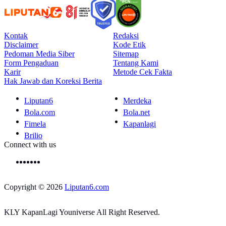
Kontak
Redaksi
Disclaimer
Kode Etik
Pedoman Media Siber
Sitemap
Form Pengaduan
Tentang Kami
Karir
Metode Cek Fakta
Hak Jawab dan Koreksi Berita
Liputan6
Merdeka
Bola.com
Bola.net
Fimela
Kapanlagi
Brilio
Connect with us
Copyright © 2026
Liputan6.com
KLY KapanLagi Youniverse All Right Reserved.