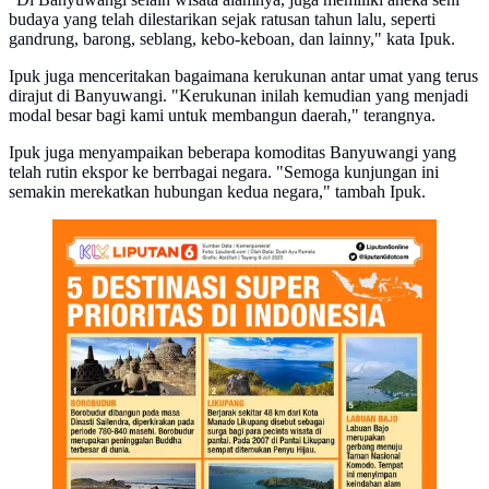
budaya yang telah dilestarikan sejak ratusan tahun lalu, seperti
gandrung, barong, seblang, kebo-keboan, dan lainny," kata Ipuk.
Ipuk juga menceritakan bagaimana kerukunan antar umat yang terus
dirajut di Banyuwangi. "Kerukunan inilah kemudian yang menjadi
modal besar bagi kami untuk membangun daerah," terangnya.
Ipuk juga menyampaikan beberapa komoditas Banyuwangi yang
telah rutin ekspor ke berrbagai negara. "Semoga kunjungan ini
semakin merekatkan hubungan kedua negara," tambah Ipuk.
Pemerintah telah menetapkan 5 Destinasi Super
Prioritas, antara lain Borobudur, Likupang, Danau
Toba, Mandalika, dan Labuan Bajo. (Dok: Tim
Grafis/Abdillah)