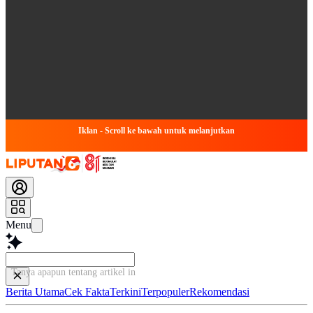
Iklan - Scroll ke bawah untuk melanjutkan
Menu
Tanya apapun tentang artikel ini...
Berita Utama
Cek Fakta
Terkini
Terpopuler
Rekomendasi