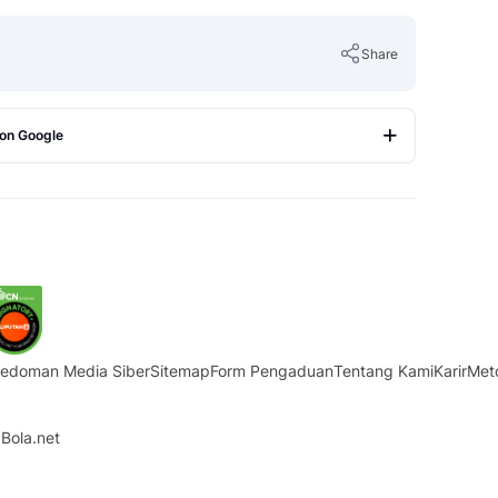
Share
 on Google
Copy Link
edoman Media Siber
Sitemap
Form Pengaduan
Tentang Kami
Karir
Met
Bola.net