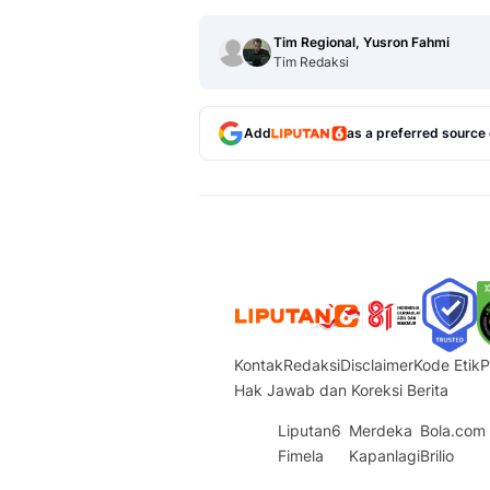
Tim Regional, Yusron Fahmi
Tim Redaksi
Add
as a preferred source
Kontak
Redaksi
Disclaimer
Kode Etik
P
Hak Jawab dan Koreksi Berita
Liputan6
Merdeka
Bola.com
Fimela
Kapanlagi
Brilio