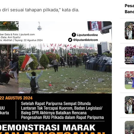
Pesa
ri sesuai tahapan pilkada," kata dia.
Band