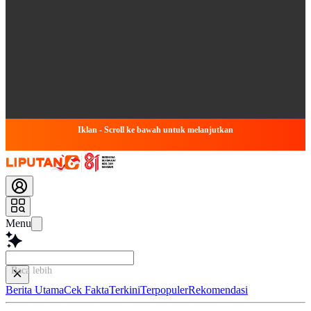
Iklan - Scroll ke bawah untuk melanjutkan
Menu
Baca lebih cepat...
Berita Utama
Cek Fakta
Terkini
Terpopuler
Rekomendasi