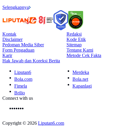
Selengkapnya
Kontak
Redaksi
Disclaimer
Kode Etik
Pedoman Media Siber
Sitemap
Form Pengaduan
Tentang Kami
Karir
Metode Cek Fakta
Hak Jawab dan Koreksi Berita
Liputan6
Merdeka
Bola.com
Bola.net
Fimela
Kapanlagi
Brilio
Connect with us
Copyright © 2026
Liputan6.com