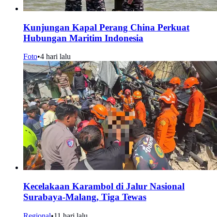
Kunjungan Kapal Perang China Perkuat
Hubungan Maritim Indonesia
Foto
•
4 hari lalu
Kecelakaan Karambol di Jalur Nasional
Surabaya-Malang, Tiga Tewas
Regional
•
11 hari lalu