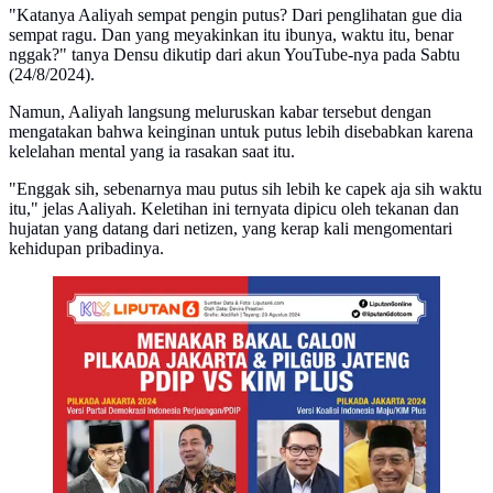
"Katanya Aaliyah sempat pengin putus? Dari penglihatan gue dia
sempat ragu. Dan yang meyakinkan itu ibunya, waktu itu, benar
nggak?" tanya Densu dikutip dari akun YouTube-nya pada Sabtu
(24/8/2024).
Namun, Aaliyah langsung meluruskan kabar tersebut dengan
mengatakan bahwa keinginan untuk putus lebih disebabkan karena
kelelahan mental yang ia rasakan saat itu.
"Enggak sih, sebenarnya mau putus sih lebih ke capek aja sih waktu
itu," jelas Aaliyah. Keletihan ini ternyata dipicu oleh tekanan dan
hujatan yang datang dari netizen, yang kerap kali mengomentari
kehidupan pribadinya.
Infografis Menakar Bakal Calon Pilkada Jakarta dan
Pilgub Jateng KIM Plus vs PDIP.
(Liputan6.com/Abdillah)