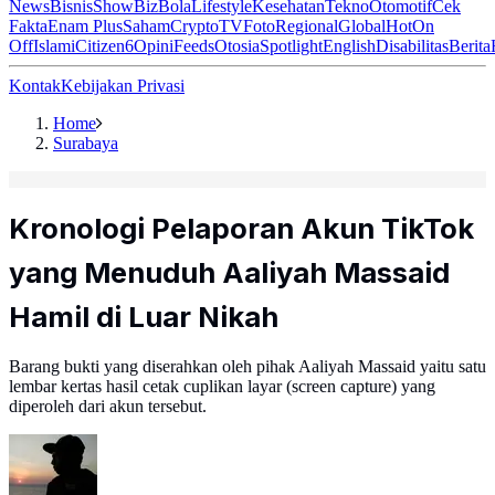
News
Bisnis
ShowBiz
Bola
Lifestyle
Kesehatan
Tekno
Otomotif
Cek
Fakta
Enam Plus
Saham
Crypto
TV
Foto
Regional
Global
Hot
On
Off
Islami
Citizen6
Opini
Feeds
Otosia
Spotlight
English
Disabilitas
Berita
Kontak
Kebijakan Privasi
Home
Surabaya
Kronologi Pelaporan Akun TikTok
yang Menuduh Aaliyah Massaid
Hamil di Luar Nikah
Barang bukti yang diserahkan oleh pihak Aaliyah Massaid yaitu satu
lembar kertas hasil cetak cuplikan layar (screen capture) yang
diperoleh dari akun tersebut.