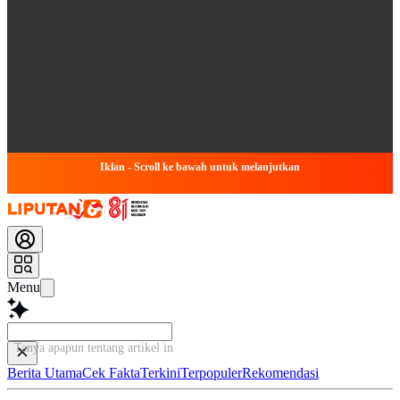
Iklan - Scroll ke bawah untuk melanjutkan
Menu
Tanya apapun tentang artikel ini...
Berita Utama
Cek Fakta
Terkini
Terpopuler
Rekomendasi