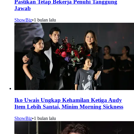
Pastikan Tetap Bekerja Penuhi Tanggung
Jawab
ShowBiz
•
1 bulan lalu
Iko Uwais Ungkap Kehamilan Ketiga Audy
Item Lebih Santai, Minim Morning Sickness
ShowBiz
•
1 bulan lalu