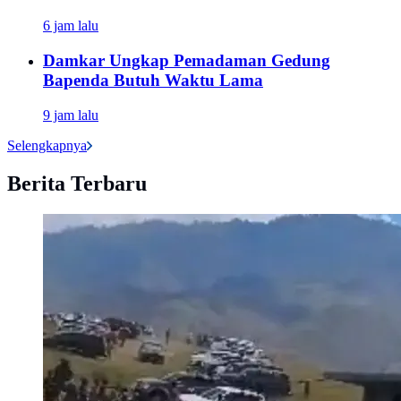
6 jam lalu
Damkar Ungkap Pemadaman Gedung
Bapenda Butuh Waktu Lama
9 jam lalu
Selengkapnya
Berita Terbaru