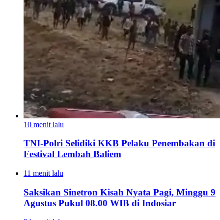
10 menit lalu
TNI-Polri Selidiki KKB Pelaku Penembakan di
Festival Lembah Baliem
11 menit lalu
Saksikan Sinetron Kisah Nyata Pagi, Minggu 9
Agustus Pukul 08.00 WIB di Indosiar