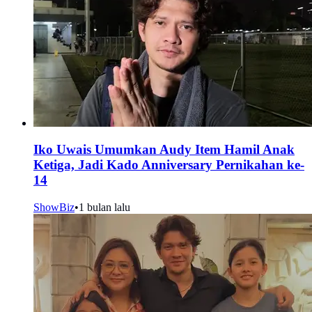
Iko Uwais Umumkan Audy Item Hamil Anak
Ketiga, Jadi Kado Anniversary Pernikahan ke-
14
ShowBiz
•
1 bulan lalu