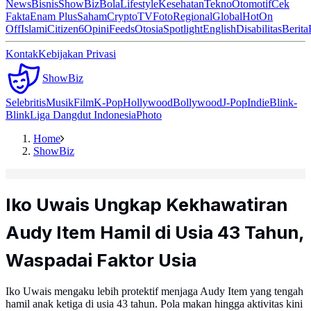
News
Bisnis
ShowBiz
Bola
Lifestyle
Kesehatan
Tekno
Otomotif
Cek
Fakta
Enam Plus
Saham
Crypto
TV
Foto
Regional
Global
Hot
On
Off
Islami
Citizen6
Opini
Feeds
Otosia
Spotlight
English
Disabilitas
Berita
Kontak
Kebijakan Privasi
ShowBiz
Selebritis
Musik
Film
K-Pop
Hollywood
Bollywood
J-Pop
Indie
Blink-
Blink
Liga Dangdut Indonesia
Photo
Home
ShowBiz
Iko Uwais Ungkap Kekhawatiran
Audy Item Hamil di Usia 43 Tahun,
Waspadai Faktor Usia
Iko Uwais mengaku lebih protektif menjaga Audy Item yang tengah
hamil anak ketiga di usia 43 tahun. Pola makan hingga aktivitas kini