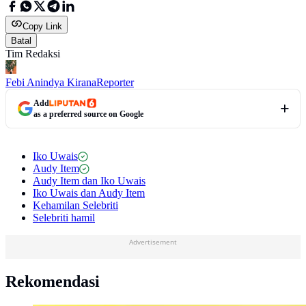
Copy Link
Batal
Tim Redaksi
Febi Anindya Kirana
Reporter
Add
as a preferred source on Google
Iko Uwais
Audy Item
Audy Item dan Iko Uwais
Iko Uwais dan Audy Item
Kehamilan Selebriti
Selebriti hamil
Advertisement
Rekomendasi