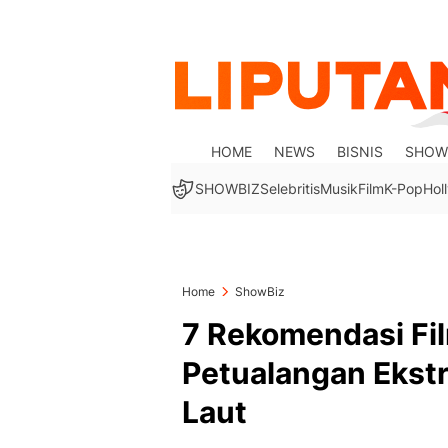
HOME
NEWS
BISNIS
SHOW
SHOWBIZ
Selebritis
Musik
Film
K-Pop
Hol
Home
ShowBiz
7 Rekomendasi Film
Petualangan Ekst
Laut