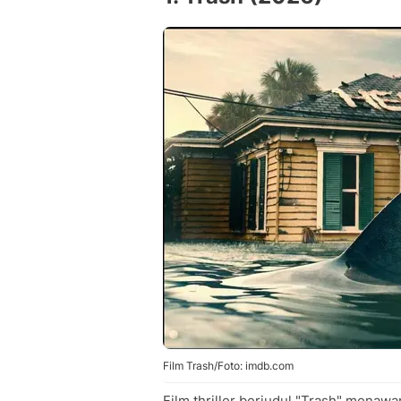
Film Trash/Foto: imdb.com
Film thriller berjudul "Trash" mena