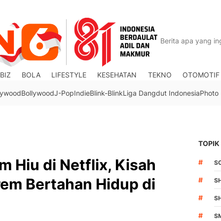
BIZ
BOLA
LIFESTYLE
KESEHATAN
TEKNO
OTOMOTIF
lywood
Bollywood
J-Pop
Indie
Blink-Blink
Liga Dangdut Indonesia
Photo
TOPIK
 Hiu di Netflix, Kisah
#
S
rem Bertahan Hidup di
#
S
#
S
#
S