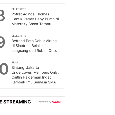
8
SELEBRITIS
Potret Adinda Thomas
Cantik Pamer Baby Bump di
Maternity Shoot Terbaru
9
SELEBRITIS
Betrand Peto Debut Akting
di Sinetron, Belajar
Langsung dari Ruben Onsu
10
FILM
Bintangi Jakarta
Undercover: Members Only,
Caitlin Halderman Ingat
Kembali Ilmu Semasa SMA
VE STREAMING
Powered by