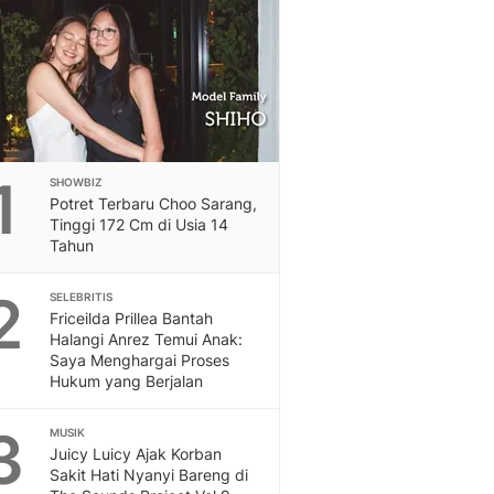
Feeds
Feeds Liputan6: Kumpul
Terbaru Harian
Otosia
Otosia
Spotlight
Berita Terkini, Kabar Te
1
SHOWBIZ
Dan Dunia - Liputan6.
Potret Terbaru Choo Sarang,
English
Tinggi 172 Cm di Usia 14
Exploring Knowledge, T
Tahun
En.Liputan6.com
2
Disabilitas
SELEBRITIS
Friceilda Prillea Bantah
Disabilitas Berita Terkini
Halangi Anrez Temui Anak:
Harian, Berita Terbaru,
Saya Menghargai Proses
Berita
Hukum yang Berjalan
Berita Hari Ini Politik,
Health
3
MUSIK
Kabar Berita Terbaru D
Juicy Luicy Ajak Korban
Diet, Herbal Terbaik
Sakit Hati Nyanyi Bareng di