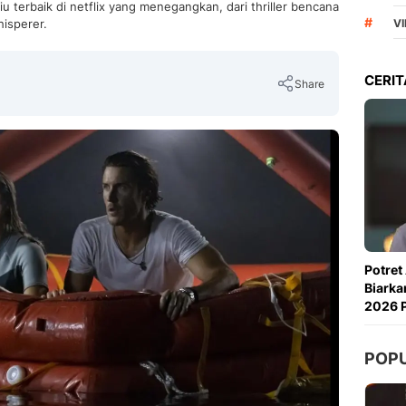
u terbaik di netflix yang menegangkan, dari thriller bencana
#
isperer.
VI
CERIT
Share
Copy Link
Potret
Biarka
2026 P
POP