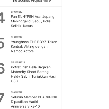
The Sounds Project Vol 9
Sport
Berita Bola Terkini, Ja
4
Klasemen, Hasil Liga
SHOWBIZ
Fan ENHYPEN Asal Jepang
Meninggal di Seoul, Polisi
Selidiki Kasus
5
SHOWBIZ
Younghoon THE BOYZ Teken
Kontrak Akting dengan
Namoo Actors
6
SELEBRITIS
Potret Irish Bella Bagikan
Maternity Shoot Bareng
Haldy Sabri, Tunjukkan Hasil
USG
7
SHOWBIZ
Seluruh Member BLACKPINK
Dipastikan Hadiri
Anniversary ke-10