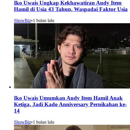
Iko Uwais Ungkap Kekhawatiran Audy Item
Hamil di Usia 43 Tahun, Waspadai Faktor Usia
ShowBiz
•
1 bulan lalu
Iko Uwais Umumkan Audy Item Hamil Anak
Ketiga, Jadi Kado Anniversary Pernikahan ke-
14
ShowBiz
•
1 bulan lalu