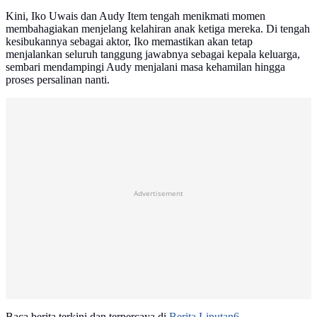
Kini, Iko Uwais dan Audy Item tengah menikmati momen
membahagiakan menjelang kelahiran anak ketiga mereka. Di tengah
kesibukannya sebagai aktor, Iko memastikan akan tetap
menjalankan seluruh tanggung jawabnya sebagai kepala keluarga,
sembari mendampingi Audy menjalani masa kehamilan hingga
proses persalinan nanti.
Advertisement
Baca berita terkini dan terpercaya di
Berita Liputan6