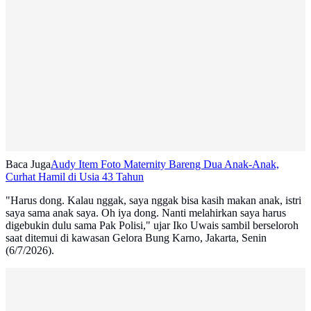
Baca Juga
Audy Item Foto Maternity Bareng Dua Anak-Anak,
Curhat Hamil di Usia 43 Tahun
"Harus dong. Kalau nggak, saya nggak bisa kasih makan anak, istri
saya sama anak saya. Oh iya dong. Nanti melahirkan saya harus
digebukin dulu sama Pak Polisi," ujar Iko Uwais sambil berseloroh
saat ditemui di kawasan Gelora Bung Karno, Jakarta, Senin
(6/7/2026).