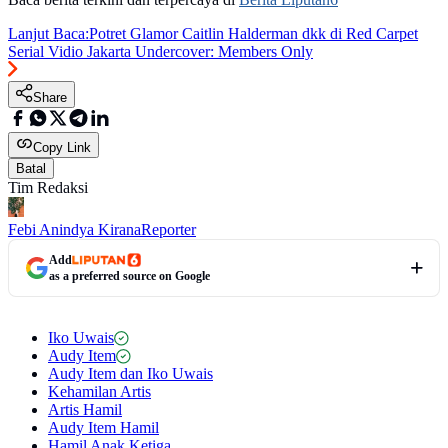
Lanjut Baca:
Potret Glamor Caitlin Halderman dkk di Red Carpet
Serial Vidio Jakarta Undercover: Members Only
Share
Copy Link
Batal
Tim Redaksi
Febi Anindya Kirana
Reporter
Add
as a preferred source on Google
Iko Uwais
Audy Item
Audy Item dan Iko Uwais
Kehamilan Artis
Artis Hamil
Audy Item Hamil
Hamil Anak Ketiga