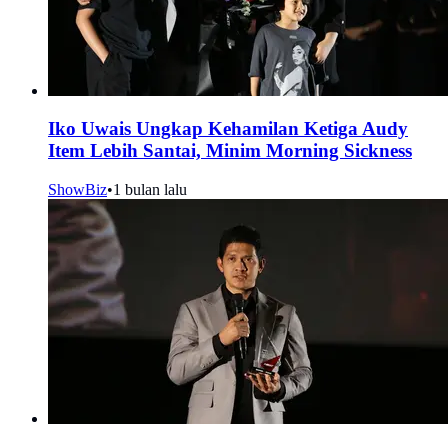
Iko Uwais Ungkap Kehamilan Ketiga Audy
Item Lebih Santai, Minim Morning Sickness
ShowBiz
•
1 bulan lalu