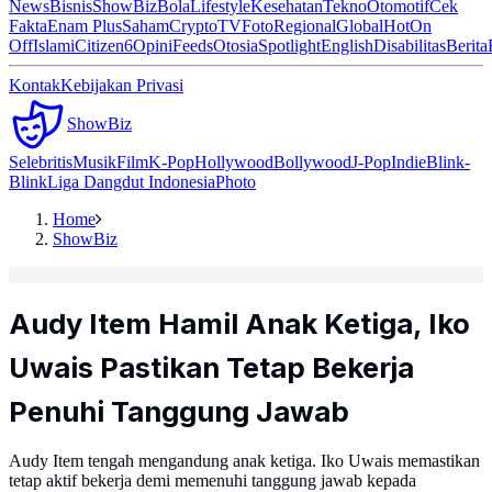
News
Bisnis
ShowBiz
Bola
Lifestyle
Kesehatan
Tekno
Otomotif
Cek
Fakta
Enam Plus
Saham
Crypto
TV
Foto
Regional
Global
Hot
On
Off
Islami
Citizen6
Opini
Feeds
Otosia
Spotlight
English
Disabilitas
Berita
Kontak
Kebijakan Privasi
ShowBiz
Selebritis
Musik
Film
K-Pop
Hollywood
Bollywood
J-Pop
Indie
Blink-
Blink
Liga Dangdut Indonesia
Photo
Home
ShowBiz
Audy Item Hamil Anak Ketiga, Iko
Uwais Pastikan Tetap Bekerja
Penuhi Tanggung Jawab
Audy Item tengah mengandung anak ketiga. Iko Uwais memastikan
tetap aktif bekerja demi memenuhi tanggung jawab kepada