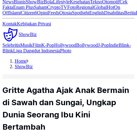
News
Bisnis
ShowBiz
Bola
Lifestyle
Kesehatan
Tekno
Otomotif
Cek
Fakta
Enam Plus
Saham
Crypto
TV
Foto
Regional
Global
Hot
On
Off
Islami
Citizen6
Opini
Feeds
Otosia
Spotlight
English
Disabilitas
Berita
Kontak
Kebijakan Privasi
ShowBiz
Selebritis
Musik
Film
K-Pop
Hollywood
Bollywood
J-Pop
Indie
Blink-
Blink
Liga Dangdut Indonesia
Photo
Home
ShowBiz
Gritte Agatha Ajak Anak Bermain
di Sawah dan Sungai, Ungkap
Dunia Seorang Ibu Kini
Bertambah