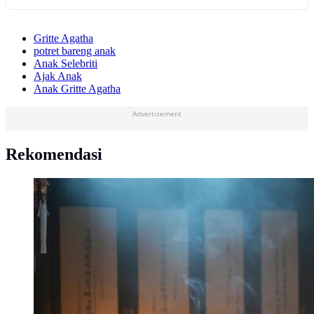
Gritte Agatha
potret bareng anak
Anak Selebriti
Ajak Anak
Anak Gritte Agatha
Advertisement
Rekomendasi