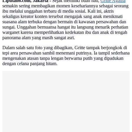
Liputan6.com, Jakarta -
Sejak memiliki buah hati,
Gritte Agatha
semakin sering membagikan momen kesehariannya sebagai seorang
ibu melalui unggahan terbaru di media sosial. Kali ini, aktris
sekaligus kreator konten tersebut mengajak sang anak menikmati
suasana alam terbuka dengan bermain di kawasan persawahan dan
sungai. Unggahan bernuansa hangat itu langsung menarik perhatian
warganet karena memperlihatkan kedekatan ibu dan anak di tengah
panorama alam yang masih sangat asri.
Dalam salah satu foto yang dibagikan, Gritte tampak berjongkok di
tepi area persawahan sambil menemani putrinya. Ia tampil sederhana
mengenakan atasan tanpa lengan berwarna putih yang dipadukan
dengan celana panjang hitam.