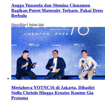
Angga Yunanda dan Shenina Cinnamon
Bagikan Potret Maternity Terbaru, Pakai Dress
Berbulu
ShowBiz
•
1 bulan lalu
Meriahnya YOTNC16 di Jakarta, Dihadiri
Stella Christie Hingga Kreator Konten Gia
Pratama