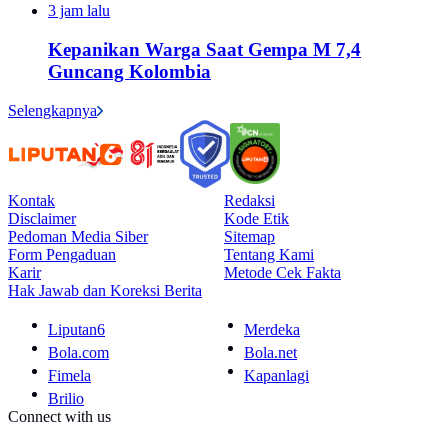
3 jam lalu
Kepanikan Warga Saat Gempa M 7,4
Guncang Kolombia
Selengkapnya
Kontak
Redaksi
Disclaimer
Kode Etik
Pedoman Media Siber
Sitemap
Form Pengaduan
Tentang Kami
Karir
Metode Cek Fakta
Hak Jawab dan Koreksi Berita
Liputan6
Merdeka
Bola.com
Bola.net
Fimela
Kapanlagi
Brilio
Connect with us