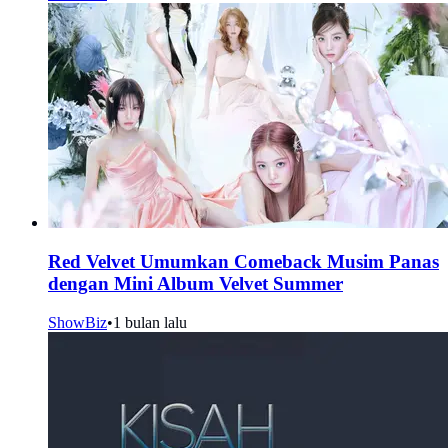
Red Velvet Umumkan Comeback Musim Panas
dengan Mini Album Velvet Summer
ShowBiz
•
1 bulan lalu