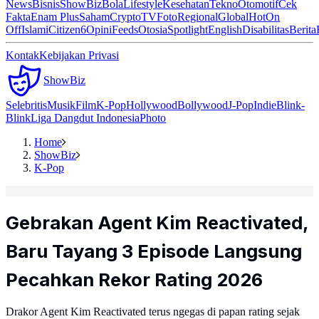
News
Bisnis
ShowBiz
Bola
Lifestyle
Kesehatan
Tekno
Otomotif
Cek
Fakta
Enam Plus
Saham
Crypto
TV
Foto
Regional
Global
Hot
On
Off
Islami
Citizen6
Opini
Feeds
Otosia
Spotlight
English
Disabilitas
Berita
Kontak
Kebijakan Privasi
ShowBiz
Selebritis
Musik
Film
K-Pop
Hollywood
Bollywood
J-Pop
Indie
Blink-
Blink
Liga Dangdut Indonesia
Photo
Home
ShowBiz
K-Pop
Gebrakan Agent Kim Reactivated,
Baru Tayang 3 Episode Langsung
Pecahkan Rekor Rating 2026
Drakor Agent Kim Reactivated terus ngegas di papan rating sejak