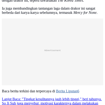
dengan drakor ini, seperti diwartakan
The Korea Times.
Ia juga membandingkan tantangan laga dalam drakor ini sangat
berbeda dari karya-karya sebelumnya, termasuk
Mercy for None
.
Advertisement
Baca berita terkini dan terpercaya di
Berita Liputan6
Lanjut Baca:
"Tingkat kesulitannya jauh lebih tinggi," beri tahunya.
So Ji Sub juga menyebut, motivasi karakternya dalam melakukan