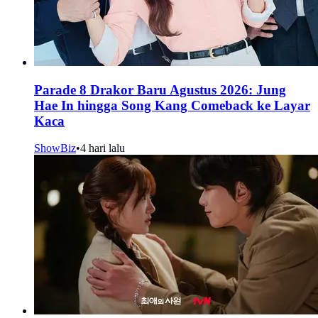
Parade 8 Drakor Baru Agustus 2026: Jung
Hae In hingga Song Kang Comeback ke Layar
Kaca
ShowBiz
•
4 hari lalu