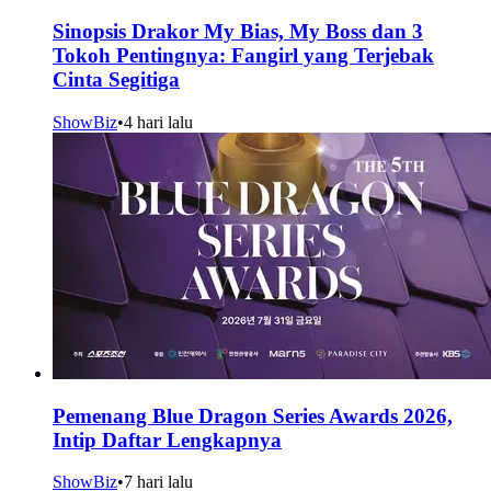
Sinopsis Drakor My Bias, My Boss dan 3
Tokoh Pentingnya: Fangirl yang Terjebak
Cinta Segitiga
ShowBiz
•
4 hari lalu
Pemenang Blue Dragon Series Awards 2026,
Intip Daftar Lengkapnya
ShowBiz
•
7 hari lalu