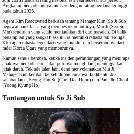
Juni 2026 mencatat rating nasional rata-rata sebesar 9,5 persen.
Angka ini menjadikannya miniseri dengan rating perdana tertinggi
pada tahun 2026.
Agent Kim Reactivated berkisah tentang Manajer Kim (So Ji Sub),
pegawai bank biasa yang membesarkan putrinya, Min Ji (Seo Su
Min) sendirian yang selalu menjauhkan diri dari masalah. Di balik
penampilan yang sangat biasa ini, ia memiliki rahasia tak terduga.
Kim agen rahasia legendaris yang mundur dan bersembunyi dari
radar Korea Utara yang memburunya.
Namun semua berubah, ketika insiden perundungan yang menimpa
anaknya menjadi serius, dan putrinya menghilang meninggalkan
jejak darah. Tak ada jalan lain, demi menyelamatkan Min Ji,
Manajer Kim kembali ke kehidupan lamanya. Ia dibantu dua
sahabat lama, Seong Han Su (Choi Dae Hoon) dan Park Jin Cheol
(Yoong Kyung Ho).
Tantangan untuk So Ji Sub
So Ji Sub di drakor Agent Kim Reactivated. (SBS via
Instagram/ /sbsdrama.official)