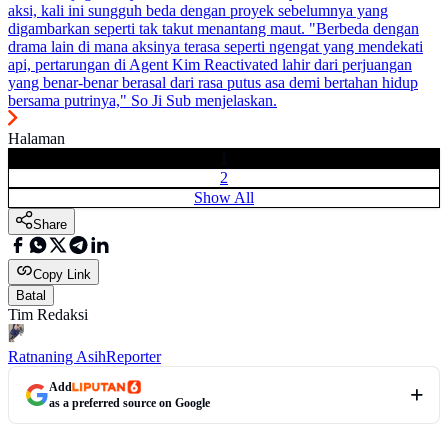
aksi, kali ini sungguh beda dengan proyek sebelumnya yang
digambarkan seperti tak takut menantang maut. "Berbeda dengan
drama lain di mana aksinya terasa seperti ngengat yang mendekati
api, pertarungan di Agent Kim Reactivated lahir dari perjuangan
yang benar-benar berasal dari rasa putus asa demi bertahan hidup
bersama putrinya," So Ji Sub menjelaskan.
Halaman
1
2
Show All
Share
Copy Link
Batal
Tim Redaksi
Ratnaning Asih
Reporter
Add
as a preferred source on Google