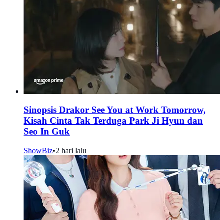
Sinopsis Drakor See You at Work Tomorrow,
Kisah Cinta Tak Terduga Park Ji Hyun dan
Seo In Guk
ShowBiz
•
2 hari lalu