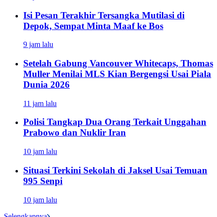
Isi Pesan Terakhir Tersangka Mutilasi di
Depok, Sempat Minta Maaf ke Bos
9 jam lalu
Setelah Gabung Vancouver Whitecaps, Thomas
Muller Menilai MLS Kian Bergengsi Usai Piala
Dunia 2026
11 jam lalu
Polisi Tangkap Dua Orang Terkait Unggahan
Prabowo dan Nuklir Iran
10 jam lalu
Situasi Terkini Sekolah di Jaksel Usai Temuan
995 Senpi
10 jam lalu
Selengkapnya