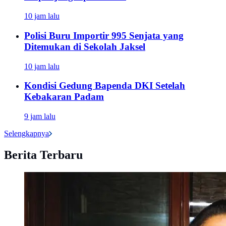
10 jam lalu
Polisi Buru Importir 995 Senjata yang
Ditemukan di Sekolah Jaksel
10 jam lalu
Kondisi Gedung Bapenda DKI Setelah
Kebakaran Padam
9 jam lalu
Selengkapnya
Berita Terbaru