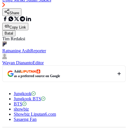
Share
Copy Link
Batal
Tim Redaksi
Ratnaning Asih
Reporter
Wayan Diananto
Editor
Add
as a preferred source on Google
Jungkook
Jungkook BTS
BTS
showbiz
Showbiz Liputan6.com
Sasaeng Fan