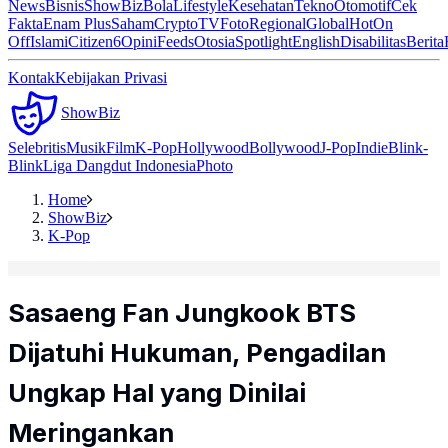
News
Bisnis
ShowBiz
Bola
Lifestyle
Kesehatan
Tekno
Otomotif
Cek
Fakta
Enam Plus
Saham
Crypto
TV
Foto
Regional
Global
Hot
On
Off
Islami
Citizen6
Opini
Feeds
Otosia
Spotlight
English
Disabilitas
Berita
Kontak
Kebijakan Privasi
ShowBiz
Selebritis
Musik
Film
K-Pop
Hollywood
Bollywood
J-Pop
Indie
Blink-
Blink
Liga Dangdut Indonesia
Photo
Home
ShowBiz
K-Pop
Sasaeng Fan Jungkook BTS
Dijatuhi Hukuman, Pengadilan
Ungkap Hal yang Dinilai
Meringankan