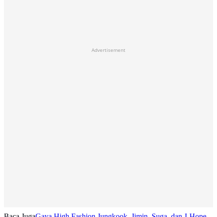
Advertisement
Baca Juga
Gaya High Fashion Jungkook, Jimin, Suga, dan J-Hope