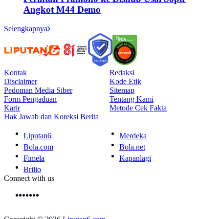
Angkot M44 Demo
Selengkapnya
Kontak
Redaksi
Disclaimer
Kode Etik
Pedoman Media Siber
Sitemap
Form Pengaduan
Tentang Kami
Karir
Metode Cek Fakta
Hak Jawab dan Koreksi Berita
Liputan6
Merdeka
Bola.com
Bola.net
Fimela
Kapanlagi
Brilio
Connect with us