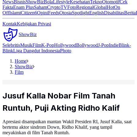
News
Bisnis
ShowBiz
Bola
Lifestyle
Kesehatan
Tekno
Otomotif
Cek
Fakta
Enam Plus
Saham
Crypto
TV
Foto
Regional
Global
Hot
On
Off
Islami
Citizen6
Opini
Feeds
Otosia
Spotlight
English
Disabilitas
Berita
Kontak
Kebijakan Privasi
ShowBiz
Selebritis
Musik
Film
K-Pop
Hollywood
Bollywood
J-Pop
Indie
Blink-
Blink
Liga Dangdut Indonesia
Photo
Home
ShowBiz
Film
Jusuf Kalla Nobar Film Tanah
Runtuh, Puji Akting Ridho Kalif
Apresiasi disampaikan mantan Wakil Presiden RI, Jusuf Kalla, saat
bertemu aktor sindrom Down, Ridho Khalif, yang tampil
meyakinkan di film Tanah Runtuh.