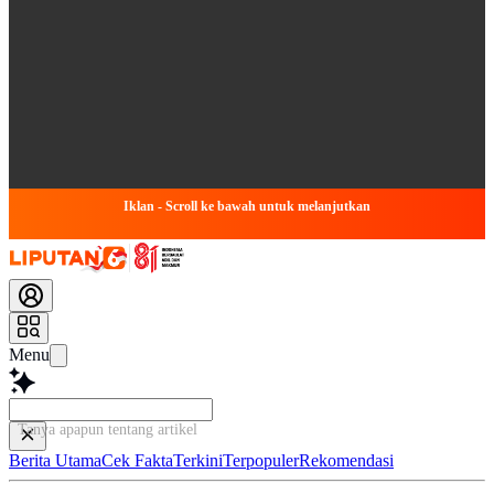
Iklan - Scroll ke bawah untuk melanjutkan
Menu
Tanya apapun tentang artikel ini...
Berita Utama
Cek Fakta
Terkini
Terpopuler
Rekomendasi