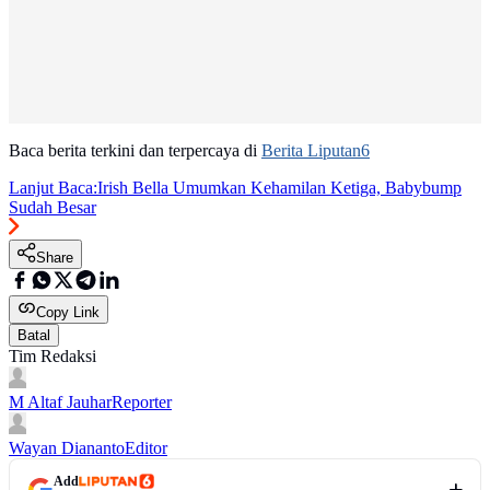
Baca berita terkini dan terpercaya di
Berita Liputan6
Lanjut Baca:
Irish Bella Umumkan Kehamilan Ketiga, Babybump
Sudah Besar
Share
Copy Link
Batal
Tim Redaksi
M Altaf Jauhar
Reporter
Wayan Diananto
Editor
Add