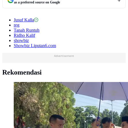
as a preferred source on Google
Jusuf Kalla
reg
Tanah Runtuh
Ridho Kalif
showbiz
Showbiz Liputan6.com
Advertisement
Rekomendasi