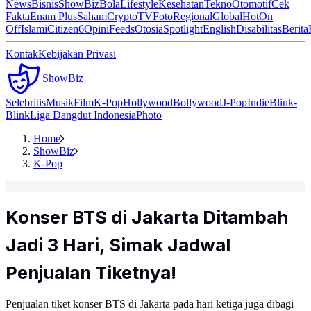
News
Bisnis
ShowBiz
Bola
Lifestyle
Kesehatan
Tekno
Otomotif
Cek
Fakta
Enam Plus
Saham
Crypto
TV
Foto
Regional
Global
Hot
On
Off
Islami
Citizen6
Opini
Feeds
Otosia
Spotlight
English
Disabilitas
Berita
Kontak
Kebijakan Privasi
ShowBiz
Selebritis
Musik
Film
K-Pop
Hollywood
Bollywood
J-Pop
Indie
Blink-
Blink
Liga Dangdut Indonesia
Photo
Home
ShowBiz
K-Pop
Konser BTS di Jakarta Ditambah
Jadi 3 Hari, Simak Jadwal
Penjualan Tiketnya!
Penjualan tiket konser BTS di Jakarta pada hari ketiga juga dibagi