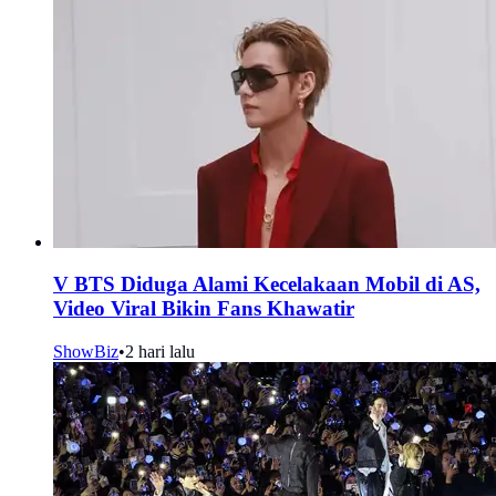
V BTS Diduga Alami Kecelakaan Mobil di AS,
Video Viral Bikin Fans Khawatir
ShowBiz
•
2 hari lalu