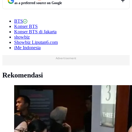
as a preferred source on Google
BTS
Konser BTS
Konser BTS di Jakarta
showbiz
Showbiz Liputan6.com
iMe Indonesia
Advertisement
Rekomendasi