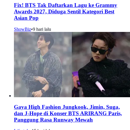
Fix! BTS Tak Daftarkan Lagu ke Grammy
Awards 2027, Diduga Sentil Kategori Best
Asian Pop
ShowBiz
•
9 hari lalu
Gaya High Fashion Jungkook, Jimin, Suga,
dan J-Hope di Konser BTS ARIRANG Paris,
Panggung Rasa Runway Mewah