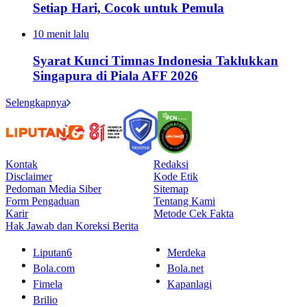
Setiap Hari, Cocok untuk Pemula
10 menit lalu
Syarat Kunci Timnas Indonesia Taklukkan
Singapura di Piala AFF 2026
Selengkapnya
Kontak
Redaksi
Disclaimer
Kode Etik
Pedoman Media Siber
Sitemap
Form Pengaduan
Tentang Kami
Karir
Metode Cek Fakta
Hak Jawab dan Koreksi Berita
Liputan6
Merdeka
Bola.com
Bola.net
Fimela
Kapanlagi
Brilio