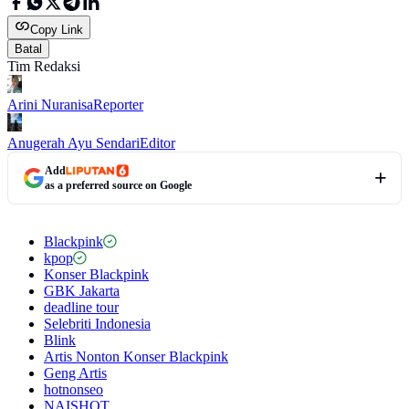
Copy Link
Batal
Tim Redaksi
Arini Nuranisa
Reporter
Anugerah Ayu Sendari
Editor
Add
as a preferred source on Google
Blackpink
kpop
Konser Blackpink
GBK Jakarta
deadline tour
Selebriti Indonesia
Blink
Artis Nonton Konser Blackpink
Geng Artis
hotnonseo
NAISHOT