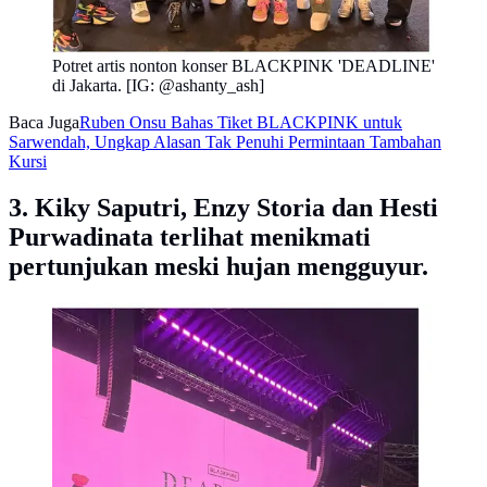
Potret artis nonton konser BLACKPINK 'DEADLINE'
di Jakarta. [IG: @ashanty_ash]
Baca Juga
Ruben Onsu Bahas Tiket BLACKPINK untuk
Sarwendah, Ungkap Alasan Tak Penuhi Permintaan Tambahan
Kursi
3. Kiky Saputri, Enzy Storia dan Hesti
Purwadinata terlihat menikmati
pertunjukan meski hujan mengguyur.