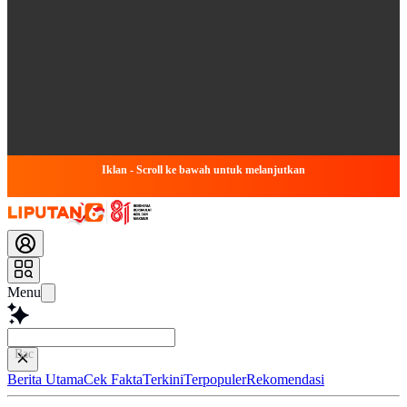
Iklan - Scroll ke bawah untuk melanjutkan
Menu
Baca lebih cepat...
Berita Utama
Cek Fakta
Terkini
Terpopuler
Rekomendasi