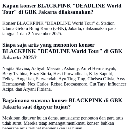
Kapan konser BLACKPINK "DEADLINE World
Tour" di GBK Jakarta dilaksanakan?
Konser BLACKPINK "DEADLINE World Tour" di Stadion
Utama Gelora Bung Karno (GBK), Jakarta, dilaksanakan pada
tanggal 1 dan 2 November 2025.
Siapa saja artis yang menonton konser
BLACKPINK "DEADLINE World Tour" di GBK
Jakarta 2025?
Nagita Slavina, Aaliyah Massaid, Ashanty, Aurel Hermansyah,
Beby Tsabina, Enzy Storia, Hesti Purwadinata, Kiky Saputri,
Felicya Angelista, Sarwendah, Ayu Ting Ting, Chelsea Olivia, Arsy
Hermansyah, Nex Carlos, Reissa Brotoasmoro, Cut Tary, Influencer
Acipa, dan Aryani Fitriana.
Bagaimana suasana konser BLACKPINK di GBK
Jakarta saat diguyur hujan?
Meskipun diguyur hujan deras, antusiasme penonton dan para artis
tidak surut. Mereka tetap semangat menikmati konser, bahkan
beberapa artis terlihat mengenakan jas hujan.