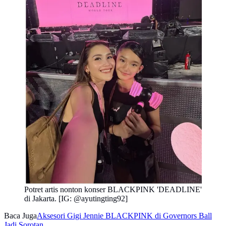
Potret artis nonton konser BLACKPINK 'DEADLINE'
di Jakarta. [IG: @ayutingting92]
Baca Juga
Aksesori Gigi Jennie BLACKPINK di Governors Ball
Jadi Sorotan