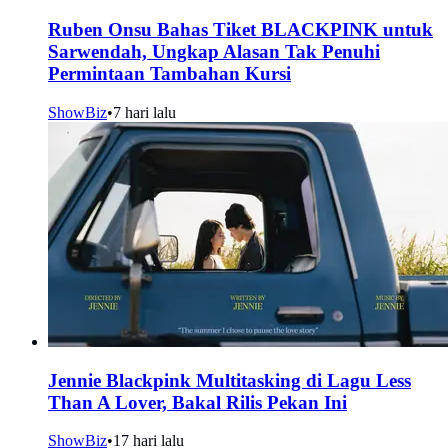
Ruben Onsu Bahas Tiket BLACKPINK untuk
Sarwendah, Ungkap Alasan Tak Penuhi
Permintaan Tambahan Kursi
ShowBiz
•
7 hari lalu
Jennie Blackpink Multitasking di Lagu Less
Than A Lover, Bakal Rilis Pekan Ini
ShowBiz
•
17 hari lalu