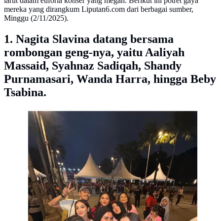
larut dalam euforia konser yang megah. Berikut ini potret gaya
mereka yang dirangkum Liputan6.com dari berbagai sumber,
Minggu (2/11/2025).
1. Nagita Slavina datang bersama
rombongan geng-nya, yaitu Aaliyah
Massaid, Syahnaz Sadiqah, Shandy
Purnamasari, Wanda Harra, hingga Beby
Tsabina.
Potret artis nonton konser BLACKPINK 'DEADLINE'
di Jakarta. [IG: @wanda_haraa]