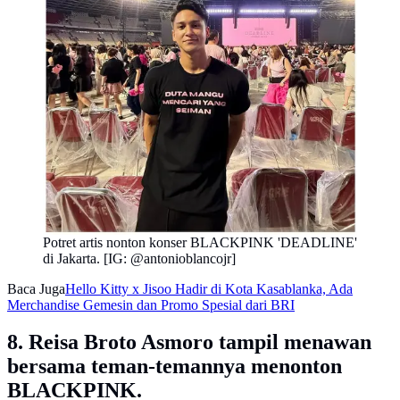
Potret artis nonton konser BLACKPINK 'DEADLINE'
di Jakarta. [IG: @antonioblancojr]
Baca Juga
Hello Kitty x Jisoo Hadir di Kota Kasablanka, Ada
Merchandise Gemesin dan Promo Spesial dari BRI
8. Reisa Broto Asmoro tampil menawan
bersama teman-temannya menonton
BLACKPINK.