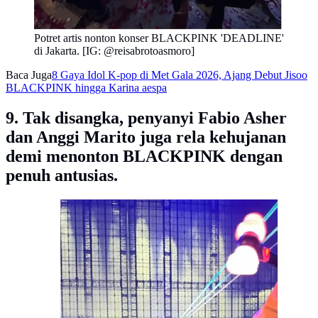
Potret artis nonton konser BLACKPINK 'DEADLINE'
di Jakarta. [IG: @reisabrotoasmoro]
Baca Juga
8 Gaya Idol K-pop di Met Gala 2026, Ajang Debut Jisoo
BLACKPINK hingga Karina aespa
9. Tak disangka, penyanyi Fabio Asher
dan Anggi Marito juga rela kehujanan
demi menonton BLACKPINK dengan
penuh antusias.