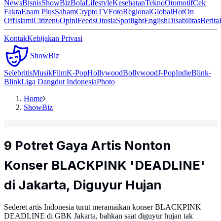
News
Bisnis
ShowBiz
Bola
Lifestyle
Kesehatan
Tekno
Otomotif
Cek
Fakta
Enam Plus
Saham
Crypto
TV
Foto
Regional
Global
Hot
On
Off
Islami
Citizen6
Opini
Feeds
Otosia
Spotlight
English
Disabilitas
Berita
Kontak
Kebijakan Privasi
ShowBiz
Selebritis
Musik
Film
K-Pop
Hollywood
Bollywood
J-Pop
Indie
Blink-
Blink
Liga Dangdut Indonesia
Photo
Home
ShowBiz
9 Potret Gaya Artis Nonton
Konser BLACKPINK 'DEADLINE'
di Jakarta, Diguyur Hujan
Sederet artis Indonesia turut meramaikan konser BLACKPINK
DEADLINE di GBK Jakarta, bahkan saat diguyur hujan tak