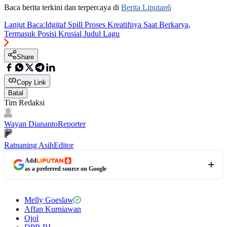
Baca berita terkini dan terpercaya di
Berita Liputan6
Lanjut Baca:
Idgitaf Spill Proses Kreatifnya Saat Berkarya,
Termasuk Posisi Krusial Judul Lagu
Share
Copy Link
Batal
Tim Redaksi
Wayan Diananto
Reporter
Ratnaning Asih
Editor
Add
as a preferred source on Google
Melly Goeslaw
Affan Kurniawan
Ojol