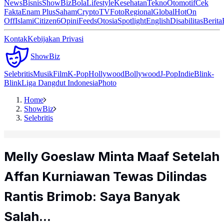
News
Bisnis
ShowBiz
Bola
Lifestyle
Kesehatan
Tekno
Otomotif
Cek
Fakta
Enam Plus
Saham
Crypto
TV
Foto
Regional
Global
Hot
On
Off
Islami
Citizen6
Opini
Feeds
Otosia
Spotlight
English
Disabilitas
Berita
Kontak
Kebijakan Privasi
ShowBiz
Selebritis
Musik
Film
K-Pop
Hollywood
Bollywood
J-Pop
Indie
Blink-
Blink
Liga Dangdut Indonesia
Photo
Home
ShowBiz
Selebritis
Melly Goeslaw Minta Maaf Setelah
Affan Kurniawan Tewas Dilindas
Rantis Brimob: Saya Banyak
Salah...