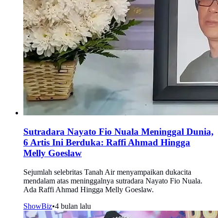
Sutradara Nayato Fio Nuala Meninggal Dunia,
6 Artis Ini Berduka: Raffi Ahmad Hingga
Melly Goeslaw
Sejumlah selebritas Tanah Air menyampaikan dukacita
mendalam atas meninggalnya sutradara Nayato Fio Nuala.
Ada Raffi Ahmad Hingga Melly Goeslaw.
ShowBiz
•
4 bulan lalu