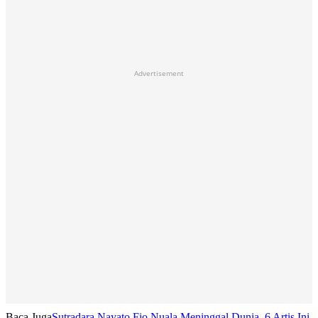
Advertisement
Baca Juga
Sutradara Nayato Fio Nuala Meninggal Dunia, 6 Artis Ini