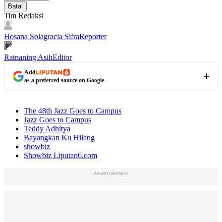
Batal
Tim Redaksi
Hosana Solagracia Sifra
Reporter
Ratnaning Asih
Editor
Add
as a preferred source on Google
The 48th Jazz Goes to Campus
Jazz Goes to Campus
Teddy Adhitya
Bayangkan Ku Hilang
showbiz
Showbiz Liputan6.com
Advertisement