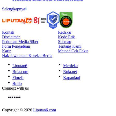
Selengkapnya
Kontak
Redaksi
Disclaimer
Kode Etik
Pedoman Media Siber
Sitemap
Form Pengaduan
Tentang Kami
Karir
Metode Cek Fakta
Hak Jawab dan Koreksi Berita
Liputan6
Merdeka
Bola.com
Bola.net
Fimela
Kapanlagi
Brilio
Connect with us
Copyright © 2026
Liputan6.com