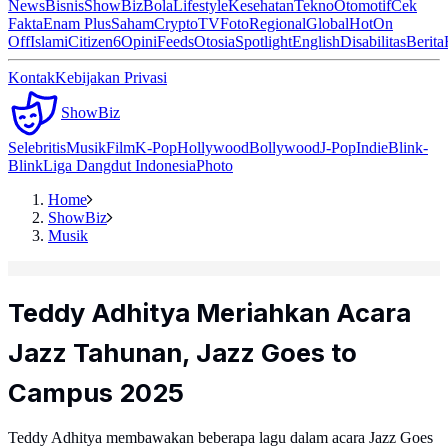
News
Bisnis
ShowBiz
Bola
Lifestyle
Kesehatan
Tekno
Otomotif
Cek
Fakta
Enam Plus
Saham
Crypto
TV
Foto
Regional
Global
Hot
On
Off
Islami
Citizen6
Opini
Feeds
Otosia
Spotlight
English
Disabilitas
Berita
Kontak
Kebijakan Privasi
ShowBiz
Selebritis
Musik
Film
K-Pop
Hollywood
Bollywood
J-Pop
Indie
Blink-
Blink
Liga Dangdut Indonesia
Photo
Home
ShowBiz
Musik
Teddy Adhitya Meriahkan Acara
Jazz Tahunan, Jazz Goes to
Campus 2025
Teddy Adhitya membawakan beberapa lagu dalam acara Jazz Goes