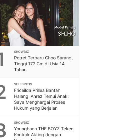
Feeds
Feeds Liputan6: Kumpul
Terbaru Harian
Otosia
Otosia
Spotlight
Berita Terkini, Kabar Te
1
SHOWBIZ
Dan Dunia - Liputan6.
Potret Terbaru Choo Sarang,
English
Tinggi 172 Cm di Usia 14
Exploring Knowledge, T
Tahun
En.Liputan6.com
2
Disabilitas
SELEBRITIS
Friceilda Prillea Bantah
Disabilitas Berita Terkini
Halangi Anrez Temui Anak:
Harian, Berita Terbaru,
Saya Menghargai Proses
Berita
Hukum yang Berjalan
Berita Hari Ini Politik,
Health
3
SHOWBIZ
Kabar Berita Terbaru D
Younghoon THE BOYZ Teken
Diet, Herbal Terbaik
Kontrak Akting dengan