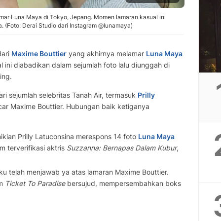
amar Luna Maya di Tokyo, Jepang. Momen lamaran kasual ini
na. (Foto: Derai Studio dari Instagram @lunamaya)
dari
Maxime Bouttier
yang akhirnya melamar
Luna Maya
ini diabadikan dalam sejumlah foto lalu diunggah di
ing.
 sejumlah selebritas Tanah Air, termasuk
Prilly
r Maxime Bouttier. Hubungan baik ketiganya
ikian Prilly Latuconsina merespons 14 foto
Luna Maya
 terverifikasi aktris
Suzzanna: Bernapas Dalam Kubur
,
 telah menjawab ya atas lamaran Maxime Bouttier.
lm
Ticket To Paradise
bersujud, mempersembahkan boks