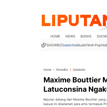
HOME
NEWS
BISNIS
SHOW
SHOWBIZ
Selebritis
Musik
Film
K-Pop
Hol
Home
ShowBiz
Selebritis
Maxime Bouttier M
Latuconsina Nga
Kejutan datang dari Maxime Bouttier yan
kasual ini diselamati para artis termasuk Pr