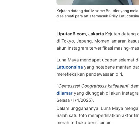
Kejutan datang dari Maxime Bouttier yang mel
diselamati para artis termasuk Prilly Latuconsi
Liputan6.com, Jakarta
Kejutan datang 
di Tokyo, Jepang. Momen lamaran kasual 
akun Instagram terverifikasi masing-mas
Luna Maya mendapat ucapan selamat dari
Latuconsina
yang notabene mantan paca
merefleksikan pendewasaan diri.
“
Gemessss! Congratssss kaliaaaan!
” dem
dilamar
yang diunggah di akun Instagram
Selasa (1/4/2025).
Dalam unggahannya, Luna Maya mengaku
Salah satu foto memperlihatkan aktor fi
merah terbuka berisi cincin.