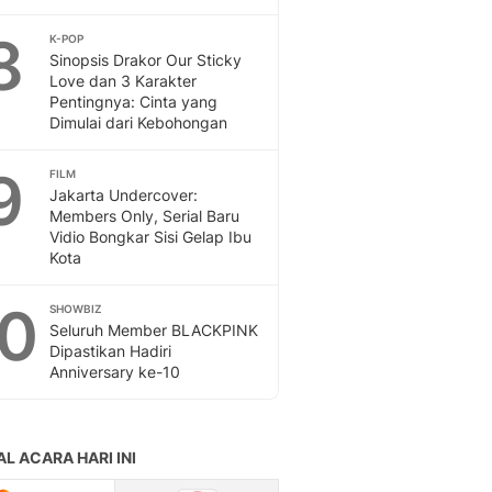
8
K-POP
Sinopsis Drakor Our Sticky
Love dan 3 Karakter
Pentingnya: Cinta yang
Dimulai dari Kebohongan
9
FILM
Jakarta Undercover:
Members Only, Serial Baru
Vidio Bongkar Sisi Gelap Ibu
Kota
10
SHOWBIZ
Seluruh Member BLACKPINK
Dipastikan Hadiri
Anniversary ke-10