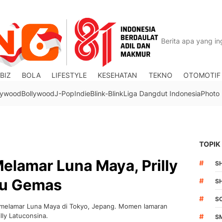
BIZ
BOLA
LIFESTYLE
KESEHATAN
TEKNO
OTOMOTIF
lywood
Bollywood
J-Pop
Indie
Blink-Blink
Liga Dangdut Indonesia
Photo
TOPIK
elamar Luna Maya, Prilly
#
S
ku Gemas
#
S
#
S
g melamar Luna Maya di Tokyo, Jepang. Momen lamaran
illy Latuconsina.
#
S