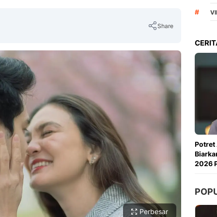
#
VI
Share
CERIT
Copy Link
Potret
Biarka
2026 P
POP
Perbesar