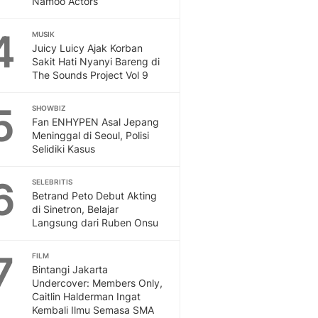
Namoo Actors
Sport
Berita Bola Terkini, Ja
4
Klasemen, Hasil Liga
MUSIK
Juicy Luicy Ajak Korban
Sakit Hati Nyanyi Bareng di
The Sounds Project Vol 9
5
SHOWBIZ
Fan ENHYPEN Asal Jepang
Meninggal di Seoul, Polisi
Selidiki Kasus
6
SELEBRITIS
Betrand Peto Debut Akting
di Sinetron, Belajar
Langsung dari Ruben Onsu
7
FILM
Bintangi Jakarta
Undercover: Members Only,
Caitlin Halderman Ingat
Kembali Ilmu Semasa SMA