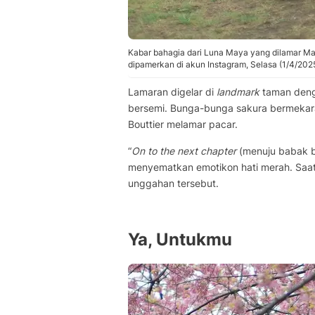
Kabar bahagia dari Luna Maya yang dilamar Ma
dipamerkan di akun Instagram, Selasa (1/4/2025
Lamaran digelar di
landmark
taman deng
bersemi. Bunga-bunga sakura bermekara
Bouttier melamar pacar.
“
On to the next chapter
(menuju babak ber
menyematkan emotikon hati merah. Saat a
unggahan tersebut.
Ya, Untukmu