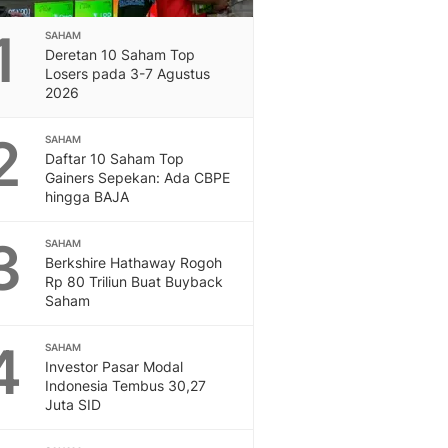
Feeds
1
Feeds Liputan6: Kumpul
SAHAM
Deretan 10 Saham Top
Terbaru Harian
Losers pada 3-7 Agustus
Otosia
2026
Otosia
Spotlight
2
SAHAM
Berita Terkini, Kabar Te
Daftar 10 Saham Top
Dan Dunia - Liputan6.
Gainers Sepekan: Ada CBPE
hingga BAJA
English
Exploring Knowledge, T
3
En.Liputan6.com
SAHAM
Berkshire Hathaway Rogoh
Disabilitas
Rp 80 Triliun Buat Buyback
Disabilitas Berita Terkini
Saham
Harian, Berita Terbaru,
Berita
4
SAHAM
Berita Hari Ini Politik,
Investor Pasar Modal
Health
Indonesia Tembus 30,27
Juta SID
Kabar Berita Terbaru D
Diet, Herbal Terbaik