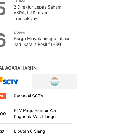
5
Sport
SAHAM
2 Direktur Lepas Saham
Berita Bola Terkini, Ja
AKRA, Ini Rincian
Klasemen, Hasil Liga
Transaksinya
6
SAHAM
Harga Minyak hingga Inflasi
Jadi Katalis Positif IHSG