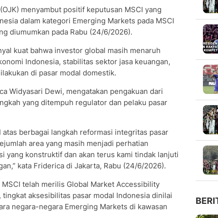
 (OJK) menyambut positif keputusan MSCI yang
nesia dalam kategori Emerging Markets pada MSCI
ang diumumkan pada Rabu (24/6/2026).
inyal kuat bahwa investor global masih menaruh
nomi Indonesia, stabilitas sektor jasa keuangan,
dilakukan di pasar modal domestik.
ica Widyasari Dewi, mengatakan pengakuan dari
ngkah yang ditempuh regulator dan pelaku pasar
tas berbagai langkah reformasi integritas pasar
sejumlah area yang masih menjadi perhatian
 yang konstruktif dan akan terus kami tindak lanjuti
,” kata Friderica di Jakarta, Rabu (24/6/2026).
MSCI telah merilis Global Market Accessibility
tingkat aksesibilitas pasar modal Indonesia dinilai
BERI
ntara negara-negara Emerging Markets di kawasan