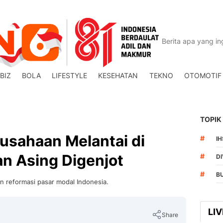
BIZ
BOLA
LIFESTYLE
KESEHATAN
TEKNO
OTOMOTIF
TOPIK
rusahaan Melantai di
#
I
n Asing Digenjot
#
DI
#
B
n reformasi pasar modal Indonesia.
LI
Share