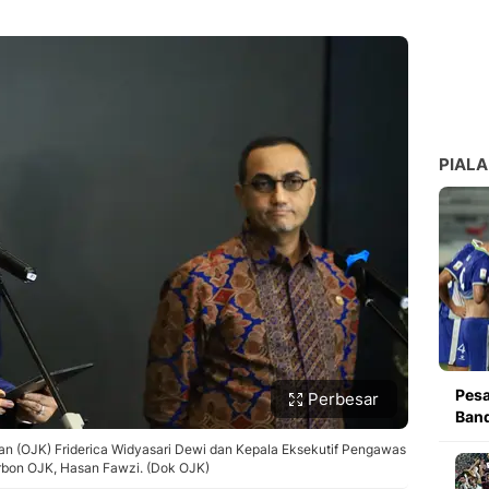
PIALA
Pesa
Perbesar
Band
n (OJK) Friderica Widyasari Dewi dan Kepala Eksekutif Pengawas
arbon OJK, Hasan Fawzi. (Dok OJK)