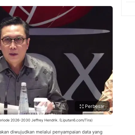
Perbesar
periode 2026-2030 Jeffrey Hendrik. (Liputan6.com/Tira)
 akan diwujudkan melalui penyampaian data yang