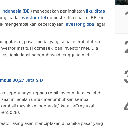
k
Indonesia
(
BEI
) menegaskan peningkatan
likuiditas
tung pada
investor ritel
domestik. Karena itu, BEI kini
tuk mengembalikan kepercayaan
investor global
agar
 mengatakan, pasar modal yang sehat membutuhkan
vestor institusi domestik, dan investor ritel. Dia
itas tidak dapat sepenuhnya ditanggung oleh
embus 30,27 Juta SID
n sepenuhnya kepada retail investor kita. Ya oleh
an saat ini adalah untuk menumbuhkan kembali
 kembali masuk ke Indonesia," kata Jeffrey usai
9/6/2026).
vestor asing akan menciptakan dinamika pasar yang