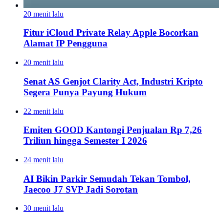
20 menit lalu
Fitur iCloud Private Relay Apple Bocorkan
Alamat IP Pengguna
20 menit lalu
Senat AS Genjot Clarity Act, Industri Kripto
Segera Punya Payung Hukum
22 menit lalu
Emiten GOOD Kantongi Penjualan Rp 7,26
Triliun hingga Semester I 2026
24 menit lalu
AI Bikin Parkir Semudah Tekan Tombol,
Jaecoo J7 SVP Jadi Sorotan
30 menit lalu