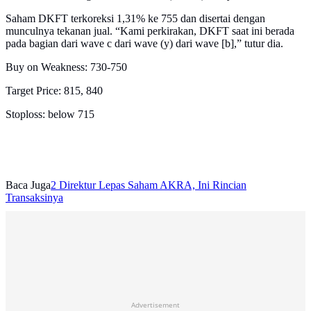
Saham DKFT terkoreksi 1,31% ke 755 dan disertai dengan
munculnya tekanan jual. “Kami perkirakan, DKFT saat ini berada
pada bagian dari wave c dari wave (y) dari wave [b],” tutur dia.
Buy on Weakness: 730-750
Target Price: 815, 840
Stoploss: below 715
Baca Juga
2 Direktur Lepas Saham AKRA, Ini Rincian
Transaksinya
Advertisement