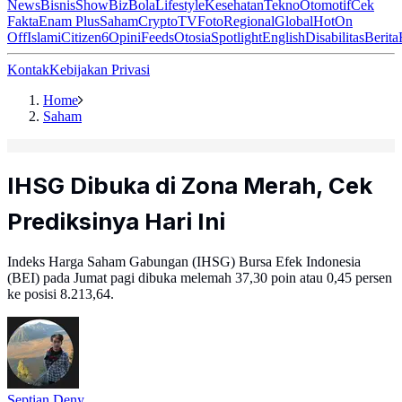
News
Bisnis
ShowBiz
Bola
Lifestyle
Kesehatan
Tekno
Otomotif
Cek
Fakta
Enam Plus
Saham
Crypto
TV
Foto
Regional
Global
Hot
On
Off
Islami
Citizen6
Opini
Feeds
Otosia
Spotlight
English
Disabilitas
Berita
Kontak
Kebijakan Privasi
Home
Saham
IHSG Dibuka di Zona Merah, Cek
Prediksinya Hari Ini
Indeks Harga Saham Gabungan (IHSG) Bursa Efek Indonesia
(BEI) pada Jumat pagi dibuka melemah 37,30 poin atau 0,45 persen
ke posisi 8.213,64.
Septian Deny