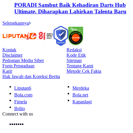
PORADI Sambut Baik Kehadiran Darts Hub
Ultimate, Diharapkan Lahirkan Talenta Baru
Selengkapnya
Kontak
Redaksi
Disclaimer
Kode Etik
Pedoman Media Siber
Sitemap
Form Pengaduan
Tentang Kami
Karir
Metode Cek Fakta
Hak Jawab dan Koreksi Berita
Liputan6
Merdeka
Bola.com
Bola.net
Fimela
Kapanlagi
Brilio
Connect with us