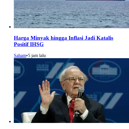
Harga Minyak hingga Inflasi Jadi Katalis
Positif IHSG
Saham
•
5 jam lalu