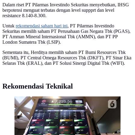
Dalam riset PT Pilarmas Investindo Sekuritas menyebutkan, IHSG
berpotensi menguat terbatas dengan level suppprt dan level
resistance 8.140-8.300.
Untuk
rekomendasi saham hari ini
, PT Pilarmas Investindo
Sekuritas memilih saham PT Perusahaan Gas Negara Tbk (PGAS),
PT Amman Mineral Internasional Tbk (AMMN), dan PT PP
London Sumatera Tbk (LSIP).
Sementara itu, Herditya memilih saham PT Bumi Resources Tbk
(BUMI), PT Central Omega Resources Tbk (DKFT), PT Sinar Eka
Selaras Tbk (ERAL), dan PT Solusi Sinergi Digital Tbk (WIFI).
Rekomendasi Teknikal
Pekerja melihat layar Indeks Harga Saham Gabungan
(IHSG) di Bursa Efek Indonesia, Jakarta, Kamis
(4/7/2024). (Liputan6.com/Angga Yuniar)