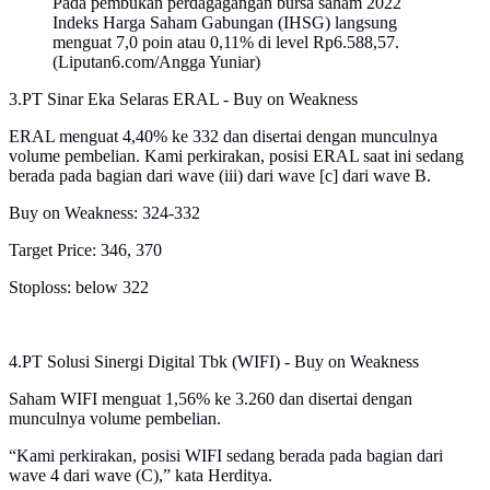
Pada pembukan perdagagangan bursa saham 2022
Indeks Harga Saham Gabungan (IHSG) langsung
menguat 7,0 poin atau 0,11% di level Rp6.588,57.
(Liputan6.com/Angga Yuniar)
3.PT Sinar Eka Selaras ERAL - Buy on Weakness
ERAL menguat 4,40% ke 332 dan disertai dengan munculnya
volume pembelian. Kami perkirakan, posisi ERAL saat ini sedang
berada pada bagian dari wave (iii) dari wave [c] dari wave B.
Buy on Weakness: 324-332
Target Price: 346, 370
Stoploss: below 322
4.PT Solusi Sinergi Digital Tbk (WIFI) - Buy on Weakness
Saham WIFI menguat 1,56% ke 3.260 dan disertai dengan
munculnya volume pembelian.
“Kami perkirakan, posisi WIFI sedang berada pada bagian dari
wave 4 dari wave (C),” kata Herditya.