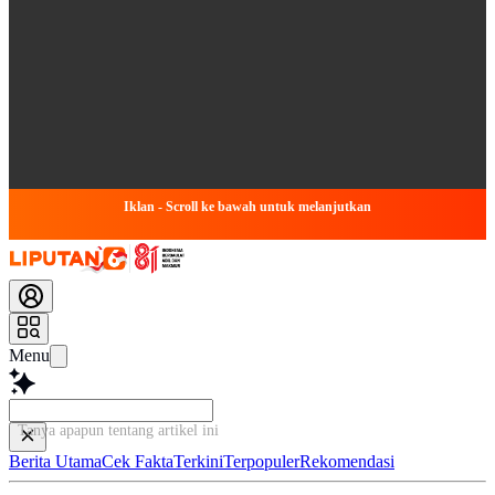
Iklan - Scroll ke bawah untuk melanjutkan
Menu
Tanya apapun tentang artikel ini...
Berita Utama
Cek Fakta
Terkini
Terpopuler
Rekomendasi