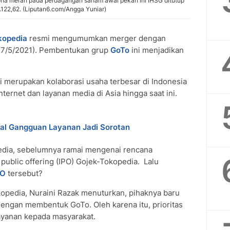
na merah pada perdagangan saham awal pekan ini IHSG ditutup
.122,62. (Liputan6.com/Angga Yuniar)
kopedia
resmi mengumumkan merger dengan
(17/5/2021). Pembentukan grup
GoTo
ini menjadikan
i merupakan kolaborasi usaha terbesar di Indonesia
ternet dan layanan media di Asia hingga saat ini.
oal Gangguan Layanan Jadi Sorotan
edia, sebelumnya ramai mengenai rencana
public offering (IPO) Gojek-Tokopedia. Lalu
PO
tersebut?
opedia, Nuraini Razak menuturkan, pihaknya baru
dengan membentuk GoTo. Oleh karena itu, prioritas
layanan kepada masyarakat.