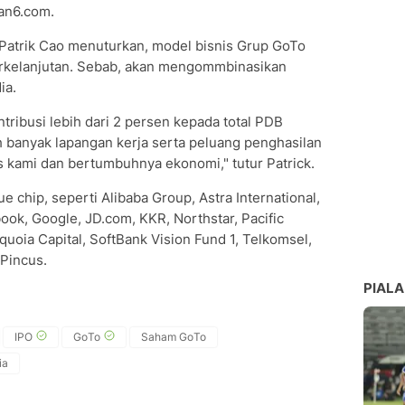
an6.com.
atrik Cao menuturkan, model bisnis Grup GoTo
erkelanjutan. Sebab, akan mengommbinasikan
ia.
ribusi lebih dari 2 persen kepada total PDB
h banyak lapangan kerja serta peluang penghasilan
 kami dan bertumbuhnya ekonomi," tutur Patrick.
e chip, seperti Alibaba Group, Astra International,
ook, Google, JD.com, KKR, Northstar, Pacific
uoia Capital, SoftBank Vision Fund 1, Telkomsel,
Pincus.
PIALA
IPO
GoTo
Saham GoTo
ia