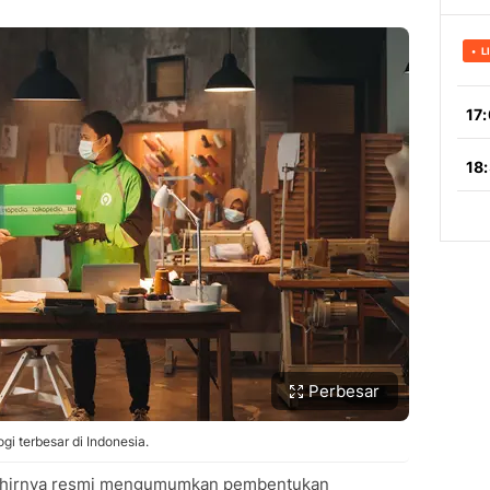
Perbesar
i terbesar di Indonesia.
akhirnya resmi mengumumkan pembentukan