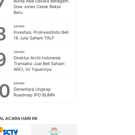
7
Bursa Asia Dibuka Beragam,
Sport
Dow Jones Cetak Rekor
Berita Bola Terkini, Ja
Baru
Klasemen, Hasil Liga
8
SAHAM
Investasi, Proinvestindo Beli
16 Juta Saham TALF
9
SAHAM
Direktur Archi Indonesia
Transaksi Jual Beli Saham
ARCI, Ini Tujuannya
10
SAHAM
Danantara Ungkap
Roadmap IPO BUMN