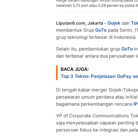
Harga Saham Gabungan (IHSG) ditutup pada zo
melemah 5,72 poin atau 0,09 persen ke posisi 6
Gojek
dan
To
Liputan6.com, Jakarta -
membentuk Grup
GoTo
pada Senin, 
grup teknologi terbesar di Indonesia.
Selain itu, pembentukan grup
GoTo
in
dan terbesar antara dua perusahaan in
BACA JUGA:
Top 3 Tekno: Penjelasan GoPay s
Di tengah kabar merger Gojek-Tokop
penawaran umum perdana atau initial 
bagaimana perkembangan rencana
I
VP of Corporate Communications Tok
saja menyelesaikan capaian penting 
perseroan fokus ke integrasi dan pe