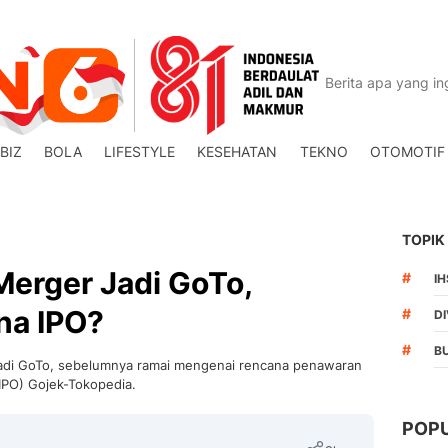
BIZ
BOLA
LIFESTYLE
KESEHATAN
TEKNO
OTOMOTIF
TOPIK
Merger Jadi GoTo,
#
I
na IPO?
#
DI
#
B
jadi GoTo, sebelumnya ramai mengenai rencana penawaran
(IPO) Gojek-Tokopedia.
POP