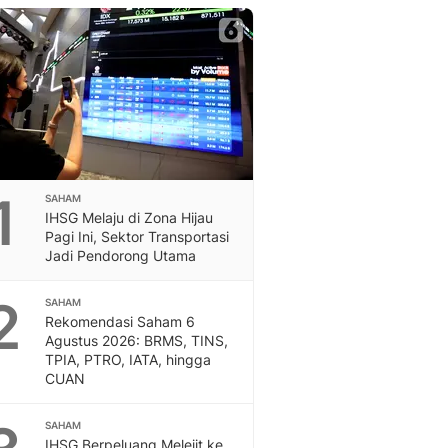
Berita Daerah Dan Peri
Terbaru
Global
Berita Internasional, Sa
Inspiratif, Unik, Dan M
Hot
Hot Liputan6.com Menya
Dan Terbaru
On Off
1
SAHAM
On Off Liputan6: Sinop
IHSG Melaju di Zona Hijau
& Berita Bisnis Digital
Pagi Ini, Sektor Transportasi
Jadi Pendorong Utama
Islami
Berita & Kajian Islami
2
Hikmah - Liputan6
SAHAM
Rekomendasi Saham 6
Citizen6
Agustus 2026: BRMS, TINS,
Berita Citizen6 - Medi
TPIA, PTRO, IATA, hingga
Liputan6.com
CUAN
Opini
Opini Liputan6: Analis
SAHAM
Pandang Dan Perspekti
IHSG Berpeluang Melejit ke