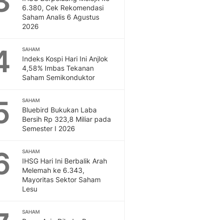
3
Feeds
6.380, Cek Rekomendasi
Saham Analis 6 Agustus
Feeds Liputan6: Kumpul
2026
Terbaru Harian
Otosia
4
SAHAM
Otosia
Indeks Kospi Hari Ini Anjlok
Spotlight
4,58% Imbas Tekanan
Berita Terkini, Kabar Te
Saham Semikonduktor
Dan Dunia - Liputan6.
English
5
SAHAM
Exploring Knowledge, T
Bluebird Bukukan Laba
Bersih Rp 323,8 Miliar pada
En.Liputan6.com
Semester I 2026
Disabilitas
Disabilitas Berita Terkini
6
SAHAM
Harian, Berita Terbaru,
IHSG Hari Ini Berbalik Arah
Berita
Melemah ke 6.343,
Berita Hari Ini Politik,
Mayoritas Sektor Saham
Health
Lesu
Kabar Berita Terbaru D
Diet, Herbal Terbaik
SAHAM