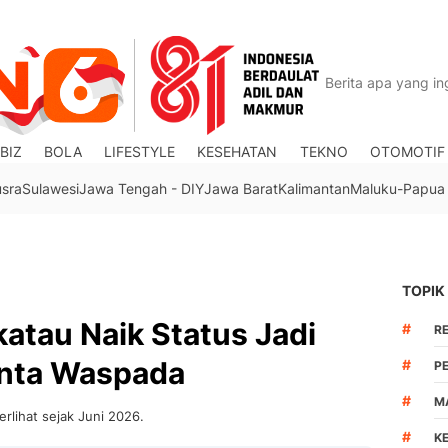
BIZ
BOLA
LIFESTYLE
KESEHATAN
TEKNO
OTOMOTIF
usra
Sulawesi
Jawa Tengah - DIY
Jawa Barat
Kalimantan
Maluku-Papua
TOPIK
atau Naik Status Jadi
#
R
inta Waspada
#
P
#
M
rlihat sejak Juni 2026.
#
K