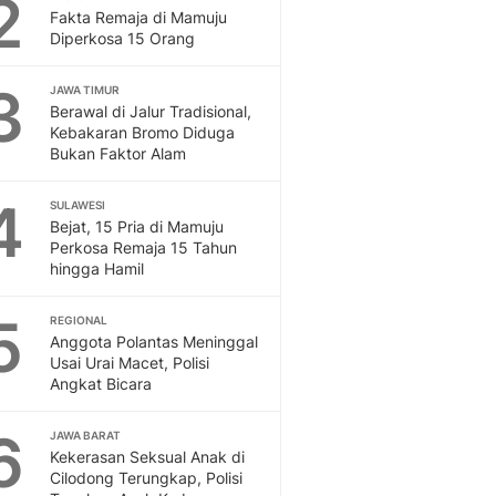
2
Feeds
Fakta Remaja di Mamuju
Diperkosa 15 Orang
Feeds Liputan6: Kumpul
Terbaru Harian
3
JAWA TIMUR
Otosia
Berawal di Jalur Tradisional,
Otosia
Kebakaran Bromo Diduga
Spotlight
Bukan Faktor Alam
Berita Terkini, Kabar Te
Dan Dunia - Liputan6.
4
SULAWESI
English
Bejat, 15 Pria di Mamuju
Exploring Knowledge, T
Perkosa Remaja 15 Tahun
hingga Hamil
En.Liputan6.com
Disabilitas
5
Disabilitas Berita Terkini
REGIONAL
Anggota Polantas Meninggal
Harian, Berita Terbaru,
Usai Urai Macet, Polisi
Berita
Angkat Bicara
Berita Hari Ini Politik,
Health
6
JAWA BARAT
Kabar Berita Terbaru D
Kekerasan Seksual Anak di
Diet, Herbal Terbaik
Cilodong Terungkap, Polisi