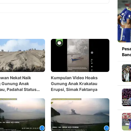
Copy Link
Pesa
Band
wan Nekat Naik
Kumpulan Video Hoaks
g Gunung Anak
Gunung Anak Krakatau
au, Padahal Status
Erupsi, Simak Faktanya
evel III