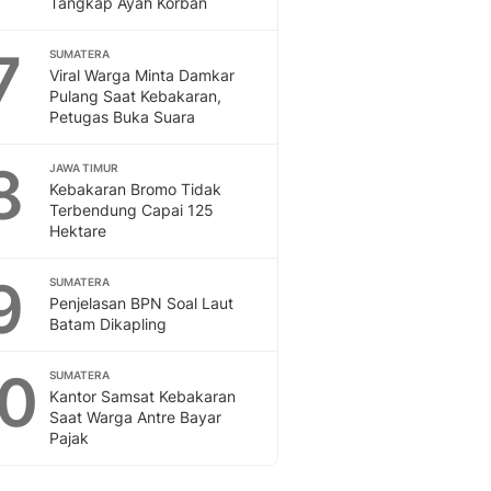
Tangkap Ayah Korban
Sport
Berita Bola Terkini, Ja
7
Klasemen, Hasil Liga
SUMATERA
Viral Warga Minta Damkar
Pulang Saat Kebakaran,
Petugas Buka Suara
8
JAWA TIMUR
Kebakaran Bromo Tidak
Terbendung Capai 125
Hektare
9
SUMATERA
Penjelasan BPN Soal Laut
Batam Dikapling
10
SUMATERA
Kantor Samsat Kebakaran
Saat Warga Antre Bayar
Pajak