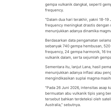
gempa vulkanik dangkal, seperti gem
frequency.
"Dalam dua hari terakhir, yakni 18-1
frequency meningkat drastis dengan rat
menunjukkan adanya dinamika magma 
Berdasarkan data pengamatan selama p
sebanyak 740 gempa hembusan, 520 
frequency, 24 gempa harmonik, 16 tr
vulkanik dalam, serta sejumlah gempa 
Sementara itu, lanjut Lana, hasil pe
menunjukkan adanya inflasi atau pe
mengindikasikan suplai magma masih
"Pada 26 Juni 2026, intensitas asap
bermuatan abu vulkanik tipis yang be
tersebut bahkan terdeteksi oleh satel
Australia," sebutnya.