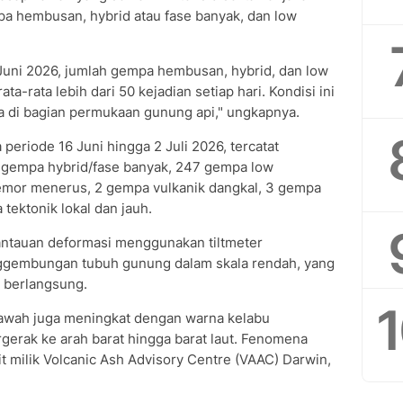
pa hembusan, hybrid atau fase banyak, dan low
9 Juni 2026, jumlah gempa hembusan, hybrid, dan low
a-rata lebih dari 50 kejadian setiap hari. Kondisi ini
di bagian permukaan gunung api," ungkapnya.
eriode 16 Juni hingga 2 Juli 2026, tercatat
gempa hybrid/fase banyak, 247 gempa low
emor menerus, 2 gempa vulkanik dangkal, 3 gempa
tektonik lokal dan jauh.
mantauan deformasi menggunakan tiltmeter
nggembungan tubuh gunung dalam skala rendah, yang
 berlangsung.
 kawah juga meningkat dengan warna kelabu
rgerak ke arah barat hingga barat laut. Fenomena
it milik Volcanic Ash Advisory Centre (VAAC) Darwin,