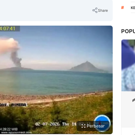
#
K
Share
POP
Copy Link
Perbesar