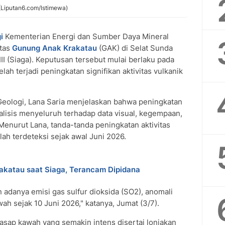
(Liputan6.com/Istimewa)
i
Kementerian Energi dan Sumber Daya Mineral
itas
Gunung Anak Krakatau
(GAK) di Selat Sunda
III (Siaga). Keputusan tersebut mulai berlaku pada
ah terjadi peningkatan signifikan aktivitas vulkanik
 Geologi, Lana Saria menjelaskan bahwa peningkatan
nalisis menyeluruh terhadap data visual, kegempaan,
 Menurut Lana, tanda-tanda peningkatan aktivitas
h terdeteksi sejak awal Juni 2026.
akatau saat Siaga, Terancam Dipidana
n adanya emisi gas sulfur dioksida (SO2), anomali
wah sejak 10 Juni 2026," katanya, Jumat (3/7).
 asap kawah yang semakin intens disertai lonjakan