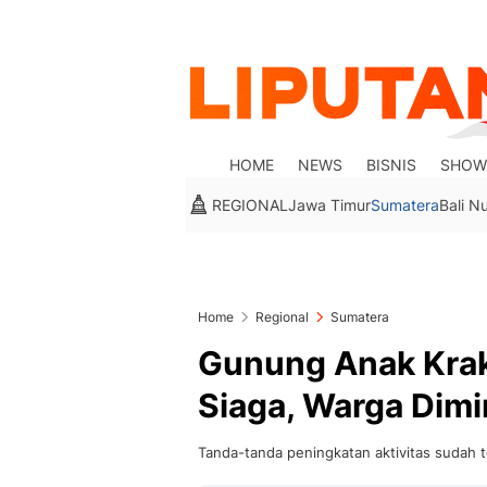
HOME
NEWS
BISNIS
SHOW
REGIONAL
Jawa Timur
Sumatera
Bali N
Home
Regional
Sumatera
Gunung Anak Krak
Siaga, Warga Dim
Tanda-tanda peningkatan aktivitas sudah te