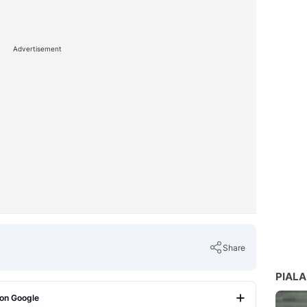
Advertisement
Share
PIALA
 on Google