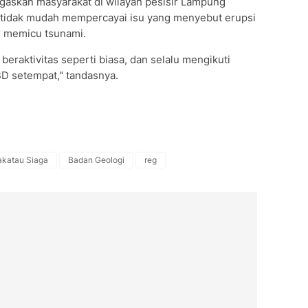
gaskan masyarakat di wilayah pesisir Lampung
 tidak mudah mempercayai isu yang menyebut erupsi
 memicu tsunami.
beraktivitas seperti biasa, dan selalu mengikuti
BD setempat," tandasnya.
akatau Siaga
Badan Geologi
reg