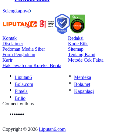
Selengkapnya
Kontak
Redaksi
Disclaimer
Kode Etik
Pedoman Media Siber
Sitemap
Form Pengaduan
Tentang Kami
Karir
Metode Cek Fakta
Hak Jawab dan Koreksi Berita
Liputan6
Merdeka
Bola.com
Bola.net
Fimela
Kapanlagi
Brilio
Connect with us
Copyright © 2026
Liputan6.com