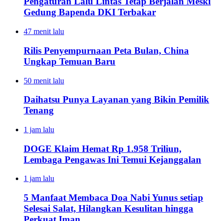
Pengaturan Lalu Lintas Tetap Berjalan Meski
Gedung Bapenda DKI Terbakar
47 menit lalu
Rilis Penyempurnaan Peta Bulan, China
Ungkap Temuan Baru
50 menit lalu
Daihatsu Punya Layanan yang Bikin Pemilik
Tenang
1 jam lalu
DOGE Klaim Hemat Rp 1.958 Triliun,
Lembaga Pengawas Ini Temui Kejanggalan
1 jam lalu
5 Manfaat Membaca Doa Nabi Yunus setiap
Selesai Salat, Hilangkan Kesulitan hingga
Perkuat Iman