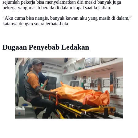
sejumlah pekerja bisa menyelamatkan diri meski banyak juga
pekerja yang masih berada di dalam kapal saat kejadian.
"Aku cuma bisa nangis, banyak kawan aku yang masih di dalam,”
katanya dengan suara terbata-bata.
Dugaan Penyebab Ledakan
Kapal tanker MT Federal II meledak dan terbakar di
galangan kapal PT ASL Marine Shipyard, Kelurahan
Tanjung Uncang, Kecamatan Batu Aji, Kota Batam,
pada Rabu (15/10/2025). (Liputan6.com/ Ajang
Nurdin)