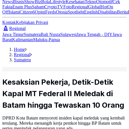
News
Bisnis
ShowBiz
Bola
Lifestyle
Kesehatan
Tekno
Otomotif
Cek
Fakta
Enam Plus
Saham
Crypto
TV
Foto
Regional
Global
Hot
On
Off
Islami
Citizen6
Opini
Feeds
Otosia
Spotlight
English
Disabilitas
Berita
Kontak
Kebijakan Privasi
Regional
Jawa Timur
Sumatera
Bali Nusra
Sulawesi
Jawa Tengah - DIY
Jawa
Barat
Kalimantan
Maluku-Papua
Home
Regional
Sumatera
Kesaksian Pekerja, Detik-Detik
Kapal MT Federal II Meledak di
Batam hingga Tewaskan 10 Orang
DPRD Kota Batam menyoroti insiden kapal meledak yang kembali
terulang. Mereka menangih kerja pemkot hingga BP Batam untuk
serius menindak pelanggaran yang ada.