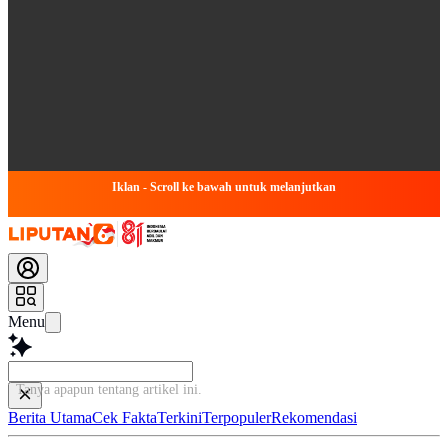
Iklan - Scroll ke bawah untuk melanjutkan
Menu
Tanya apapun tentang artikel ini...
Berita Utama
Cek Fakta
Terkini
Terpopuler
Rekomendasi