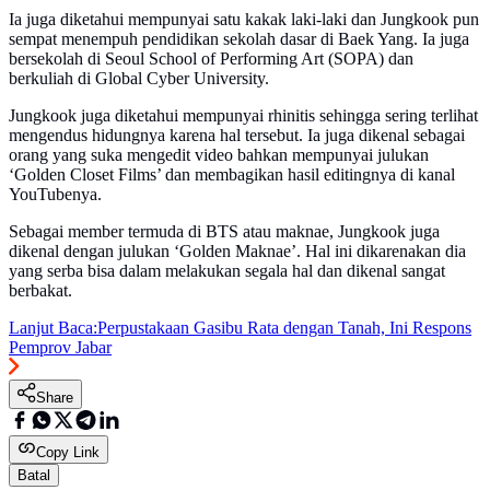
Ia juga diketahui mempunyai satu kakak laki-laki dan Jungkook pun
sempat menempuh pendidikan sekolah dasar di Baek Yang. Ia juga
bersekolah di Seoul School of Performing Art (SOPA) dan
berkuliah di Global Cyber University.
Jungkook juga diketahui mempunyai rhinitis sehingga sering terlihat
mengendus hidungnya karena hal tersebut. Ia juga dikenal sebagai
orang yang suka mengedit video bahkan mempunyai julukan
‘Golden Closet Films’ dan membagikan hasil editingnya di kanal
YouTubenya.
Sebagai member termuda di BTS atau maknae, Jungkook juga
dikenal dengan julukan ‘Golden Maknae’. Hal ini dikarenakan dia
yang serba bisa dalam melakukan segala hal dan dikenal sangat
berbakat.
Lanjut Baca:
Perpustakaan Gasibu Rata dengan Tanah, Ini Respons
Pemprov Jabar
Share
Copy Link
Batal