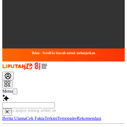
Iklan - Scroll ke bawah untuk melanjutkan
Menu
Tanya apapun tentang artikel ini...
Berita Utama
Cek Fakta
Terkini
Terpopuler
Rekomendasi