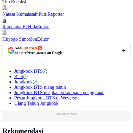
Tim Redaksi
Natasa Kumalasah Putri
Reporter
Ramdania El Hida
Editor
Huyogo Simbolon
Editor
Add
as a preferred source on Google
Jungkook BTS
BTS
Jungkook
Jungkook BTS ulang tahun
Jungkook BTS ucapkan pesan pada penggemar
Pesan Jungkook BTS di Weverse
Ulang Tahun Jungkook
Advertisement
Rekomendasi