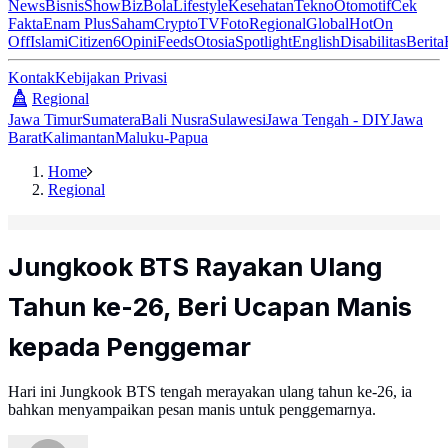
News
Bisnis
ShowBiz
Bola
Lifestyle
Kesehatan
Tekno
Otomotif
Cek
Fakta
Enam Plus
Saham
Crypto
TV
Foto
Regional
Global
Hot
On
Off
Islami
Citizen6
Opini
Feeds
Otosia
Spotlight
English
Disabilitas
Berita
Kontak
Kebijakan Privasi
Regional
Jawa Timur
Sumatera
Bali Nusra
Sulawesi
Jawa Tengah - DIY
Jawa
Barat
Kalimantan
Maluku-Papua
Home
Regional
Jungkook BTS Rayakan Ulang
Tahun ke-26, Beri Ucapan Manis
kepada Penggemar
Hari ini Jungkook BTS tengah merayakan ulang tahun ke-26, ia
bahkan menyampaikan pesan manis untuk penggemarnya.