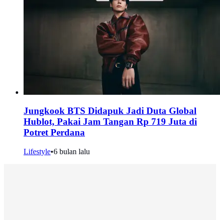
Jungkook BTS Didapuk Jadi Duta Global
Hublot, Pakai Jam Tangan Rp 719 Juta di
Potret Perdana
Lifestyle
•
6 bulan lalu