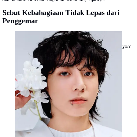
Sebut Kebahagiaan Tidak Lepas dari
Penggemar
Jungkook menempati posisi pertama di Billboard Hot
100. (dok. Tangkapan layar Instagram
@jungkook/https://www.instagram.com/p/Cu50qU6POyo/?
img_index=3/Farel Gerald)