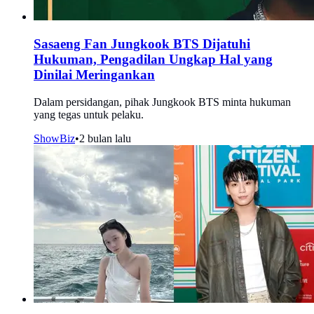
Sasaeng Fan Jungkook BTS Dijatuhi
Hukuman, Pengadilan Ungkap Hal yang
Dinilai Meringankan
Dalam persidangan, pihak Jungkook BTS minta hukuman
yang tegas untuk pelaku.
ShowBiz
•
2 bulan lalu