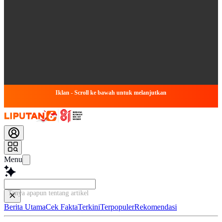
Iklan - Scroll ke bawah untuk melanjutkan
Menu
Tanya apapun tentang artikel ini...
Berita Utama
Cek Fakta
Terkini
Terpopuler
Rekomendasi