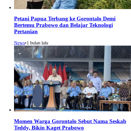
Petani Papua Terbang ke Gorontalo Demi
Bertemu Prabowo dan Belajar Teknologi
Pertanian
News
•
1 bulan lalu
Momen Warga Gorontalo Sebut Nama Seskab
Teddy, Bikin Kaget Prabowo