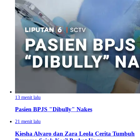
13 menit lalu
Pasien BPJS "Dibully" Nakes
21 menit lalu
Kiesha Alvaro dan Zara Leola Cerita Tumbuh