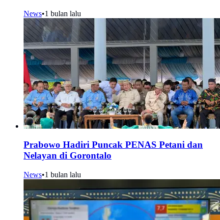
News
•
1 bulan lalu
Prabowo Hadiri Puncak PENAS Petani dan
Nelayan di Gorontalo
News
•
1 bulan lalu