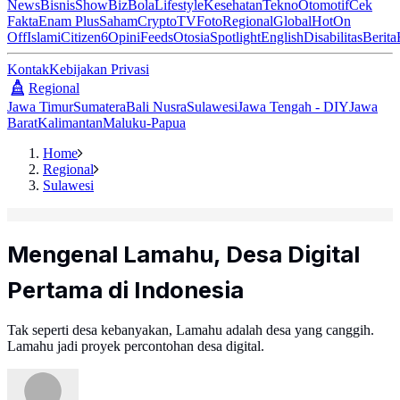
News
Bisnis
ShowBiz
Bola
Lifestyle
Kesehatan
Tekno
Otomotif
Cek
Fakta
Enam Plus
Saham
Crypto
TV
Foto
Regional
Global
Hot
On
Off
Islami
Citizen6
Opini
Feeds
Otosia
Spotlight
English
Disabilitas
Berita
Kontak
Kebijakan Privasi
Regional
Jawa Timur
Sumatera
Bali Nusra
Sulawesi
Jawa Tengah - DIY
Jawa
Barat
Kalimantan
Maluku-Papua
Home
Regional
Sulawesi
Mengenal Lamahu, Desa Digital
Pertama di Indonesia
Tak seperti desa kebanyakan, Lamahu adalah desa yang canggih.
Lamahu jadi proyek percontohan desa digital.