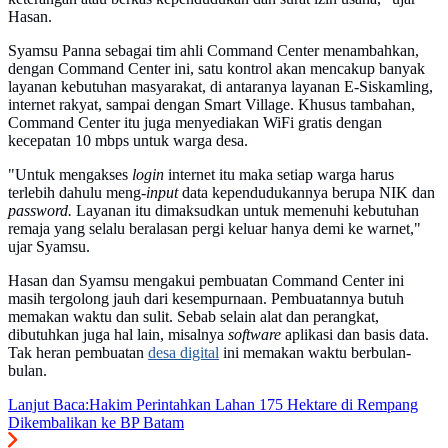
Hasan.
Syamsu Panna sebagai tim ahli Command Center menambahkan,
dengan Command Center ini, satu kontrol akan mencakup banyak
layanan kebutuhan masyarakat, di antaranya layanan E-Siskamling,
internet rakyat, sampai dengan Smart Village. Khusus tambahan,
Command Center itu juga menyediakan WiFi gratis dengan
kecepatan 10 mbps untuk warga desa.
"Untuk mengakses
login
internet itu maka setiap warga harus
terlebih dahulu meng-
input
data kependudukannya berupa NIK dan
password.
Layanan itu dimaksudkan untuk memenuhi kebutuhan
remaja yang selalu beralasan pergi keluar hanya demi ke warnet,"
ujar Syamsu.
Hasan dan Syamsu mengakui pembuatan Command Center ini
masih tergolong jauh dari kesempurnaan. Pembuatannya butuh
memakan waktu dan sulit. Sebab selain alat dan perangkat,
dibutuhkan juga hal lain, misalnya
software
aplikasi dan basis data.
Tak heran pembuatan
desa digital
ini memakan waktu berbulan-
bulan.
Lanjut Baca:
Hakim Perintahkan Lahan 175 Hektare di Rempang
Dikembalikan ke BP Batam