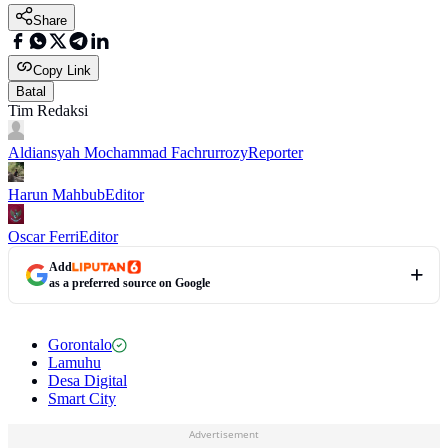
Share
Copy Link
Batal
Tim Redaksi
Aldiansyah Mochammad Fachrurrozy
Reporter
Harun Mahbub
Editor
Oscar Ferri
Editor
Add
as a preferred source on Google
Gorontalo
Lamuhu
Desa Digital
Smart City
Advertisement