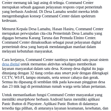
Center memang tak lagi asing di telinga. Command Center
merupakan sebuah gagasan pelayanan respons cepat pemerintah
yang berbasis Android. Di Desa Lamahu sendiri mereka lebih
mengembangkan konsep Command Center dalam spektrum
kedesaan.
Menurut Kepala Desa Lamahu, Hasan Hasiru, Command Center
merupakan perwujudan cita-cita Pemerintah Desa Lamahu yang
digagas bersama Karang Taruna dan Pemuda Elnino Center.
Command Center dimaksudkan sebagai pusat pelayanan digital
pemerintah desa yang banyak mendatangkan manfaat dalam
melayani kebutuhan masyarakat.
Cara kerjanya, Command Center nantinya menjadi satu pusat sistem
desa digital
untuk memantau aktivitas sekaligus memberikan
layanan masyarakat dalam satu desa. Konsep desa digital itu juga
ditunjang dengan 32 tiang cerdas atau
smart pole
dengan dilengkapi
CCTV, WI-FI, lampu otomatis, serta sensor cahaya dan gerak.
Semua itu dipasang di sembilan titik pada kawasan pinggiran desa
dan 23 titik lagi di permukiman rumah warga serta lahan pertanian.
Untuk memanfaatkan fungsi Command Center masyarakat yang
memiliki
smartphone
berbasis Android harus memiliki aplikasi
Panic Button di Playstore. Aplikasi Panic Button di dalamnya
tersedia tiga pilihan, di antaranya layanan keamanan, kesehatan, dan