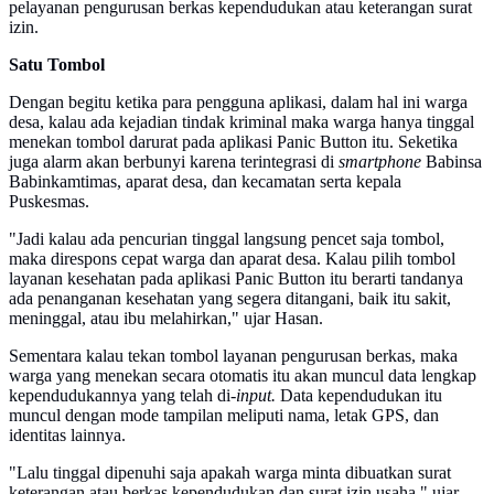
pelayanan pengurusan berkas kependudukan atau keterangan surat
izin.
Satu Tombol
Dengan begitu ketika para pengguna aplikasi, dalam hal ini warga
desa, kalau ada kejadian tindak kriminal maka warga hanya tinggal
menekan tombol darurat pada aplikasi Panic Button itu. Seketika
juga alarm akan berbunyi karena terintegrasi di
smartphone
Babinsa
Babinkamtimas, aparat desa, dan kecamatan serta kepala
Puskesmas.
"Jadi kalau ada pencurian tinggal langsung pencet saja tombol,
maka direspons cepat warga dan aparat desa. Kalau pilih tombol
layanan kesehatan pada aplikasi Panic Button itu berarti tandanya
ada penanganan kesehatan yang segera ditangani, baik itu sakit,
meninggal, atau ibu melahirkan," ujar Hasan.
Sementara kalau tekan tombol layanan pengurusan berkas, maka
warga yang menekan secara otomatis itu akan muncul data lengkap
kependudukannya yang telah di-
input
.
Data kependudukan itu
muncul dengan mode tampilan meliputi nama, letak GPS, dan
identitas lainnya.
"Lalu tinggal dipenuhi saja apakah warga minta dibuatkan surat
keterangan atau berkas kependudukan dan surat izin usaha," ujar