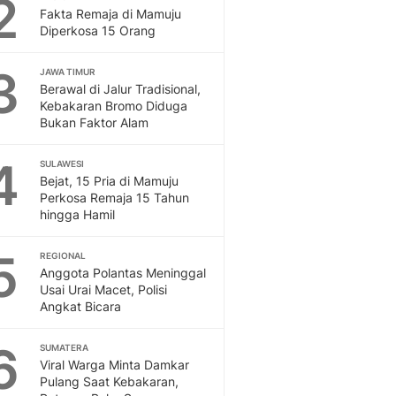
2
Feeds
Fakta Remaja di Mamuju
Diperkosa 15 Orang
Feeds Liputan6: Kumpul
Terbaru Harian
3
JAWA TIMUR
Otosia
Berawal di Jalur Tradisional,
Otosia
Kebakaran Bromo Diduga
Spotlight
Bukan Faktor Alam
Berita Terkini, Kabar Te
Dan Dunia - Liputan6.
4
SULAWESI
English
Bejat, 15 Pria di Mamuju
Exploring Knowledge, T
Perkosa Remaja 15 Tahun
hingga Hamil
En.Liputan6.com
Disabilitas
5
Disabilitas Berita Terkini
REGIONAL
Anggota Polantas Meninggal
Harian, Berita Terbaru,
Usai Urai Macet, Polisi
Berita
Angkat Bicara
Berita Hari Ini Politik,
Health
6
SUMATERA
Kabar Berita Terbaru D
Viral Warga Minta Damkar
Diet, Herbal Terbaik
Pulang Saat Kebakaran,