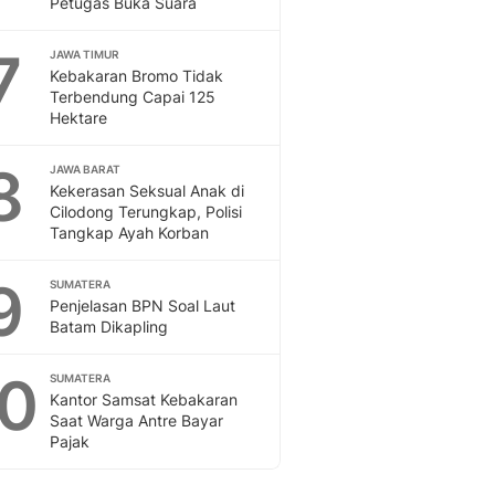
Petugas Buka Suara
Sport
Berita Bola Terkini, Ja
7
Klasemen, Hasil Liga
JAWA TIMUR
Kebakaran Bromo Tidak
Terbendung Capai 125
Hektare
8
JAWA BARAT
Kekerasan Seksual Anak di
Cilodong Terungkap, Polisi
Tangkap Ayah Korban
9
SUMATERA
Penjelasan BPN Soal Laut
Batam Dikapling
10
SUMATERA
Kantor Samsat Kebakaran
Saat Warga Antre Bayar
Pajak