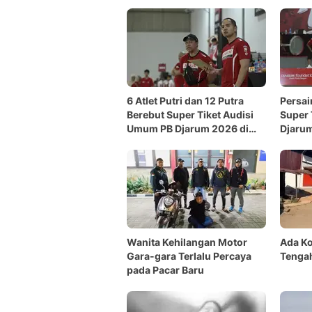
6 Atlet Putri dan 12 Putra
Persai
Berebut Super Tiket Audisi
Super 
Umum PB Djarum 2026 di
Djarum
Makassar
Wanita Kehilangan Motor
Ada Ko
Gara-gara Terlalu Percaya
Tenga
pada Pacar Baru