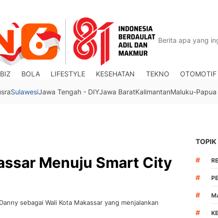
BIZ
BOLA
LIFESTYLE
KESEHATAN
TEKNO
OTOMOTIF
usra
Sulawesi
Jawa Tengah - DIY
Jawa Barat
Kalimantan
Maluku-Papua
TOPIK
assar Menuju Smart City
#
R
#
P
#
M
Danny sebagai Wali Kota Makassar yang menjalankan
#
K