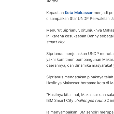
Antara
.
Kepastian
Kota Makassar
menjadi per
disampaikan Staf UNDP Perwakilan Ja
Menurut Siprianur, ditunjuknya Mak
ini karena kesuksesan Danny sebagai
smart city
.
Siprianus menjelaskan UNDP menetapk
yakni komitmen pembangunan Makass
daerahnya, dan dinamika masyarakat 
Siprianus mengatakan pihaknya telah
Hasilnya Makassar bersama kota di Ma
"Hasilnya kita lihat, Makassar dan sa
IBM Smart City
challenges round
2 ini
Ia menyampaikan IBM sendiri merupak