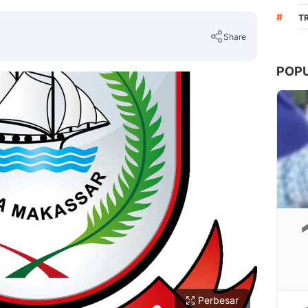
#
TR
Share
POP
Copy Link
Perbesar