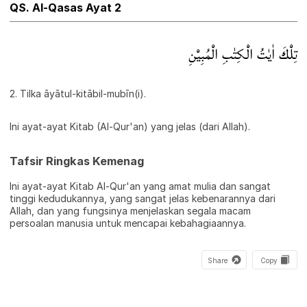
QS. Al-Qasas Ayat 2
تِلْكَ اٰيٰتُ الْكِتٰبِ الْمُبِيْنِ
2. Tilka āyātul-kitābil-mubīn(i).
Ini ayat-ayat Kitab (Al-Qur'an) yang jelas (dari Allah).
Tafsir Ringkas Kemenag
Ini ayat-ayat Kitab Al-Qur'an yang amat mulia dan sangat
tinggi kedudukannya, yang sangat jelas kebenarannya dari
Allah, dan yang fungsinya menjelaskan segala macam
persoalan manusia untuk mencapai kebahagiaannya.
Share
Copy