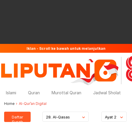
Iklan - Scroll ke bawah untuk melanjutkan
Islami
Quran
Murottal Quran
Jadwal Sholat
Home
Al-Qur’an Digital
Daftar
28. Al-Qasas
Ayat 2
Surah