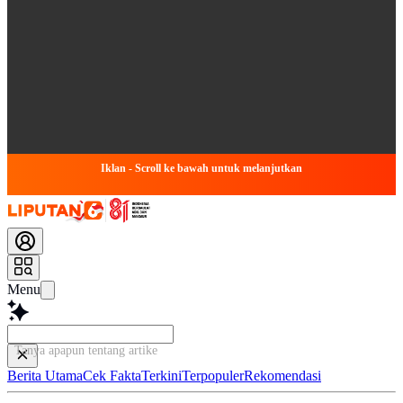
Iklan - Scroll ke bawah untuk melanjutkan
Menu
Tanya apapun tentang artikel ini...
Berita Utama
Cek Fakta
Terkini
Terpopuler
Rekomendasi