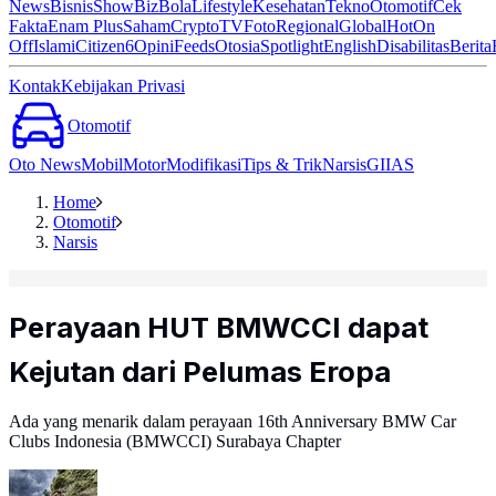
News
Bisnis
ShowBiz
Bola
Lifestyle
Kesehatan
Tekno
Otomotif
Cek
Fakta
Enam Plus
Saham
Crypto
TV
Foto
Regional
Global
Hot
On
Off
Islami
Citizen6
Opini
Feeds
Otosia
Spotlight
English
Disabilitas
Berita
Kontak
Kebijakan Privasi
Otomotif
Oto News
Mobil
Motor
Modifikasi
Tips & Trik
Narsis
GIIAS
Home
Otomotif
Narsis
Perayaan HUT BMWCCI dapat
Kejutan dari Pelumas Eropa
Ada yang menarik dalam perayaan 16th Anniversary BMW Car
Clubs Indonesia (BMWCCI) Surabaya Chapter