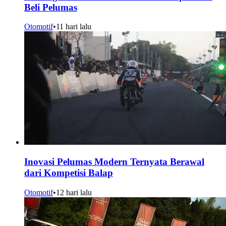
Beli Pelumas
Otomotif
•
11 hari lalu
Inovasi Pelumas Modern Ternyata Berawal
dari Kompetisi Balap
Otomotif
•
12 hari lalu