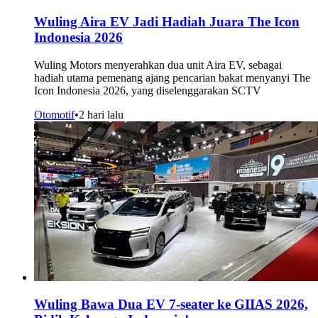
Wuling Aira EV Jadi Hadiah Juara The Icon
Indonesia 2026
Wuling Motors menyerahkan dua unit Aira EV, sebagai
hadiah utama pemenang ajang pencarian bakat menyanyi The
Icon Indonesia 2026, yang diselenggarakan SCTV
Otomotif
•
2 hari lalu
Wuling Bawa Dua EV 7-seater ke GIIAS 2026,