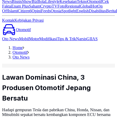
News
Bisnis
ShowBiz
Bola
Lifestyle
Kesehatan
Tekno
Otomotif
Cek
Fakta
Enam Plus
Saham
Crypto
TV
Foto
Regional
Global
Hot
On
Off
Islami
Citizen6
Opini
Feeds
Otosia
Spotlight
English
Disabilitas
Berita
Kontak
Kebijakan Privasi
Otomotif
Oto News
Mobil
Motor
Modifikasi
Tips & Trik
Narsis
GIIAS
Home
Otomotif
Oto News
Lawan Dominasi China, 3
Produsen Otomotif Jepang
Bersatu
Hadapi gempuran Tesla dan pabrikan China, Honda, Nissan, dan
Mitsubishi sepakat bersatu kembangkan komponen ECU bersama