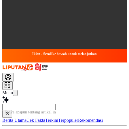
Iklan - Scroll ke bawah untuk melanjutkan
Menu
Tanya apapun tentang artikel ini...
Berita Utama
Cek Fakta
Terkini
Terpopuler
Rekomendasi