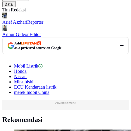
Batal
Tim Redaksi
Arief Aszhari
Reporter
Arthur Gideon
Editor
Add
as a preferred source on Google
Mobil Listrik
Honda
Nissan
Mitsubishi
ECU Kendaraan listrik
merek mobil China
Advertisement
Rekomendasi