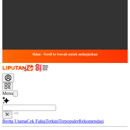
Iklan - Scroll ke bawah untuk melanjutkan
Menu
Baca lebih cepat...
Berita Utama
Cek Fakta
Terkini
Terpopuler
Rekomendasi