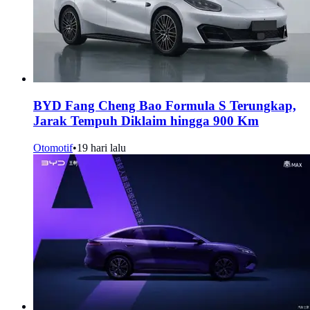
BYD Fang Cheng Bao Formula S Terungkap,
Jarak Tempuh Diklaim hingga 900 Km
Otomotif
•
19 hari lalu