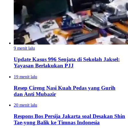
9 menit lalu
Update Kasus 996 Senjata di Sekolah Jaksel:
Yayasan Berlakukan PJJ
19 menit lalu
Resep Cireng Nasi Kuah Pedas yang Gurih
dan Anti Mubazir
20 menit lalu
Respons Bos Persija Jakarta soal Desakan Shin
Tae-yong Balik ke Timnas Indonesia