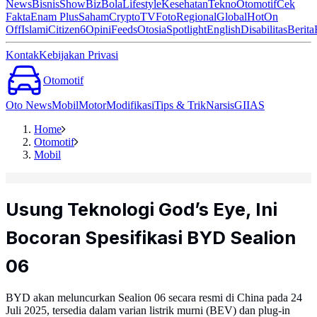
News
Bisnis
ShowBiz
Bola
Lifestyle
Kesehatan
Tekno
Otomotif
Cek
Fakta
Enam Plus
Saham
Crypto
TV
Foto
Regional
Global
Hot
On
Off
Islami
Citizen6
Opini
Feeds
Otosia
Spotlight
English
Disabilitas
Berita
Kontak
Kebijakan Privasi
Otomotif
Oto News
Mobil
Motor
Modifikasi
Tips & Trik
Narsis
GIIAS
Home
Otomotif
Mobil
Usung Teknologi God’s Eye, Ini
Bocoran Spesifikasi BYD Sealion
06
BYD akan meluncurkan Sealion 06 secara resmi di China pada 24
Juli 2025, tersedia dalam varian listrik murni (BEV) dan plug-in