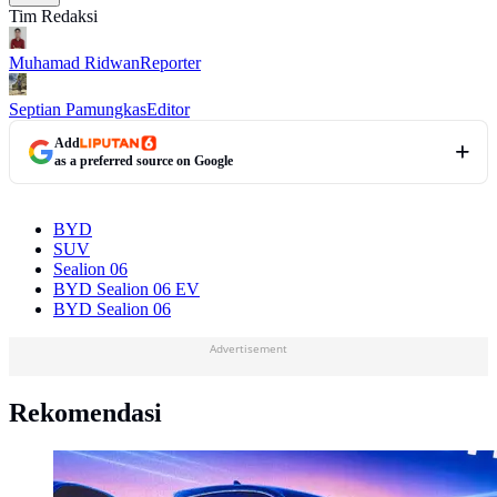
Tim Redaksi
Muhamad Ridwan
Reporter
Septian Pamungkas
Editor
Add
as a preferred source on Google
BYD
SUV
Sealion 06
BYD Sealion 06 EV
BYD Sealion 06
Advertisement
Rekomendasi