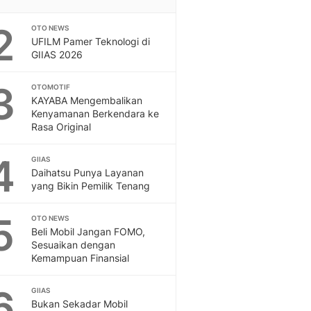
2
OTO NEWS
UFILM Pamer Teknologi di
GIIAS 2026
3
OTOMOTIF
KAYABA Mengembalikan
Kenyamanan Berkendara ke
Rasa Original
4
GIIAS
Daihatsu Punya Layanan
yang Bikin Pemilik Tenang
5
OTO NEWS
Beli Mobil Jangan FOMO,
Sesuaikan dengan
Kemampuan Finansial
6
GIIAS
Bukan Sekadar Mobil