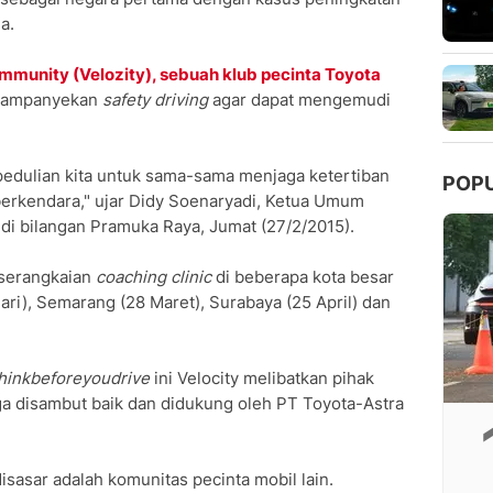
a.
mmunity (Velozity), sebuah klub pecinta Toyota
gampanyekan
safety driving
agar dapat mengemudi
pedulian kita untuk sama-sama menjaga ketertiban
POP
berkendara," ujar Didy Soenaryadi, Ketua Umum
di bilangan Pramuka Raya, Jumat (27/2/2015).
 serangkaian
coaching clinic
di beberapa kota besar
ari), Semarang (28 Maret), Surabaya (25 April) dan
hinkbeforeyoudrive
ini Velocity melibatkan pihak
ga disambut baik dan didukung oleh PT Toyota-Astra
isasar adalah komunitas pecinta mobil lain.