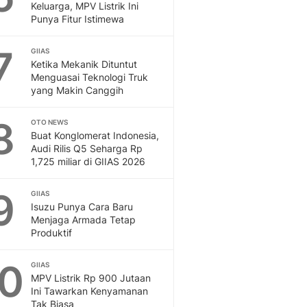
Keluarga, MPV Listrik Ini
Punya Fitur Istimewa
7
GIIAS
Ketika Mekanik Dituntut
Menguasai Teknologi Truk
yang Makin Canggih
8
OTO NEWS
Buat Konglomerat Indonesia,
Audi Rilis Q5 Seharga Rp
1,725 miliar di GIIAS 2026
9
GIIAS
Isuzu Punya Cara Baru
Menjaga Armada Tetap
Produktif
10
GIIAS
MPV Listrik Rp 900 Jutaan
Ini Tawarkan Kenyamanan
Tak Biasa