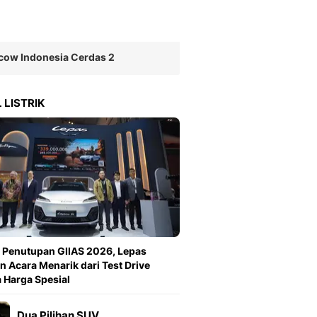
Sport
Berita Bola Terkini, Ja
Klasemen, Hasil Liga
cow Indonesia Cerdas 2
 LISTRIK
 Penutupan GIIAS 2026, Lepas
n Acara Menarik dari Test Drive
 Harga Spesial
Dua Pilihan SUV