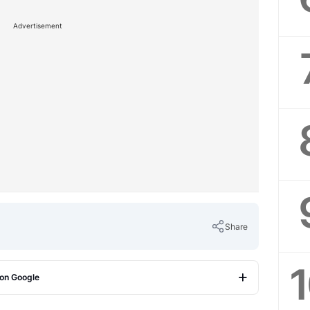
Advertisement
Share
 on Google
Copy Link