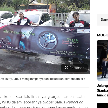
Copy Link
Dan
MOBIL
Perbesar
, Velozity, untuk mengkampanyekan kesadaran berkendara di 4
Jelang
Siapka
hingga
 kecelakaan lalu lintas yang terjadi sampai saat ini
n, WHO dalam laporannya
Global Status Report on
sebagai negara pertama dengan kasus peningkatan