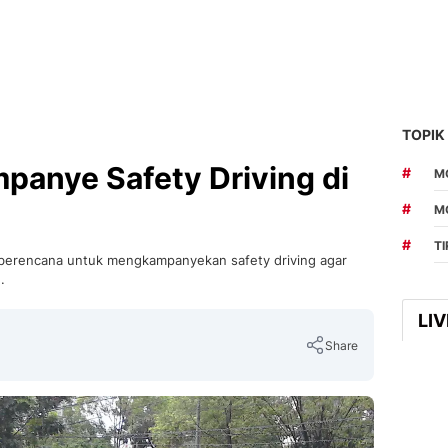
TOPIK
mpanye Safety Driving di
#
MO
#
M
#
T
 berencana untuk mengkampanyekan safety driving agar
.
LI
Share