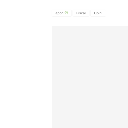
apbn
Fiskal
Opini