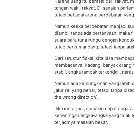
Karena uang itu berasal dari rakyat,
tangan wakil rakyat. Di sanalah parle
tetapi sebagai arena perdebatan yang
Namun ketika perdebatan menjadi sun
diambil tanpa ada pertanyaan, maka fi
suara para tuna rungu dengan konduk
tetap berkumandang, tetapi tanpa arah
Dari struktur fiskal, kita bisa membac
membacanya. Kadang, banyak orang me
stabil, angka tampak terkendali, nara
Namun ada kemungkinan yang lebih su
jalur rel yang benar, tetapi tanpa dis
the wrong direction).
Jika ini terjadi, semakin cepat negar
keheningan angka-angka yang tidak t
terjadinya masalah besar.