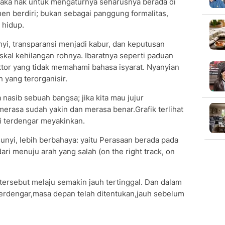
 maka hak untuk mengaturnya seharusnya berada di
men berdiri; bukan sebagai panggung formalitas,
 hidup.
yi, transparansi menjadi kabur, dan keputusan
skal kehilangan rohnya. Ibaratnya seperti paduan
tor yang tidak memahami bahasa isyarat. Nyanyian
 yang terorganisir.
a nasib sebuah bangsa; jika kita mau jujur
rasa sudah yakin dan merasa benar.Grafik terlihat
si terdengar meyakinkan.
nyi, lebih berbahaya: yaitu Perasaan berada pada
adari menuju arah yang salah (on the right track, on
a tersebut melaju semakin jauh tertinggal. Dan dalam
erdengar,masa depan telah ditentukan,jauh sebelum