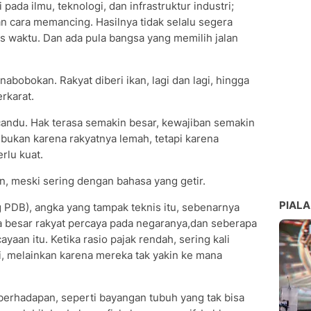
ada ilmu, teknologi, dan infrastruktur industri;
n cara memancing. Hasilnya tidak selalu segera
us waktu. Dan ada pula bangsa yang memilih jalan
nabobokan. Rakyat diberi ikan, lagi dan lagi, hingga
erkarat.
i candu. Hak terasa semakin besar, kewajiban semakin
 bukan karena rakyatnya lemah, tetapi karena
rlu kuat.
an, meski sering dengan bahasa yang getir.
PIALA
g PDB), angka yang tampak teknis itu, sebenarnya
 besar rakyat percaya pada negaranya,dan seberapa
aan itu. Ketika rasio pajak rendah, sering kali
, melainkan karena mereka tak yakin ke mana
i berhadapan, seperti bayangan tubuh yang tak bisa