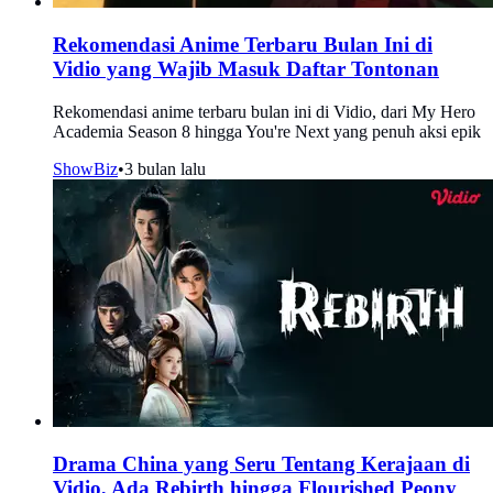
Rekomendasi Anime Terbaru Bulan Ini di
Vidio yang Wajib Masuk Daftar Tontonan
Rekomendasi anime terbaru bulan ini di Vidio, dari My Hero
Academia Season 8 hingga You're Next yang penuh aksi epik
ShowBiz
•
3 bulan lalu
Drama China yang Seru Tentang Kerajaan di
Vidio, Ada Rebirth hingga Flourished Peony