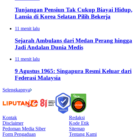
Tunjangan Pensiun Tak Cukup Biayai Hidup,
Lansia di Korea Selatan Pilih Bekerja
11 menit lalu
Sejarah Ambulans dari Medan Perang hingga
Jadi Andalan Dunia Medis
11 menit lalu
9 Agustus 1965: Singapura Resmi Keluar dari
Federasi Malaysia
Selengkapnya
Kontak
Redaksi
Disclaimer
Kode Etik
Pedoman Media Siber
Sitemap
Form Pengaduan
Tentang Kami