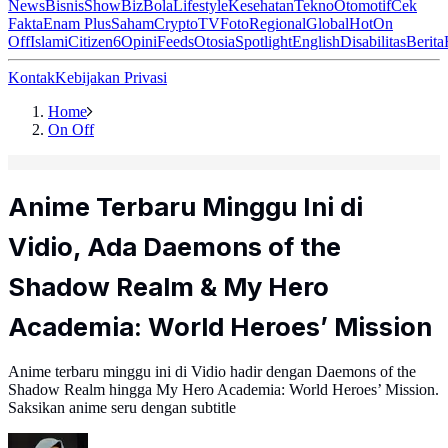
News
Bisnis
ShowBiz
Bola
Lifestyle
Kesehatan
Tekno
Otomotif
Cek
Fakta
Enam Plus
Saham
Crypto
TV
Foto
Regional
Global
Hot
On
Off
Islami
Citizen6
Opini
Feeds
Otosia
Spotlight
English
Disabilitas
Berita
Kontak
Kebijakan Privasi
Home
On Off
Anime Terbaru Minggu Ini di
Vidio, Ada Daemons of the
Shadow Realm & My Hero
Academia: World Heroes’ Mission
Anime terbaru minggu ini di Vidio hadir dengan Daemons of the
Shadow Realm hingga My Hero Academia: World Heroes’ Mission.
Saksikan anime seru dengan subtitle