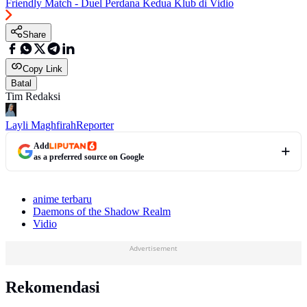
Friendly Match - Duel Perdana Kedua Klub di Vidio
Share
Copy Link
Batal
Tim Redaksi
Layli Maghfirah
Reporter
Add
as a preferred source on Google
anime terbaru
Daemons of the Shadow Realm
Vidio
Advertisement
Rekomendasi