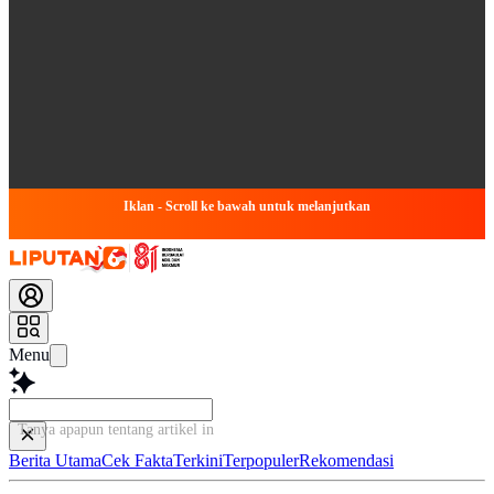
Iklan - Scroll ke bawah untuk melanjutkan
Menu
Tanya apapun tentang artikel ini...
Berita Utama
Cek Fakta
Terkini
Terpopuler
Rekomendasi