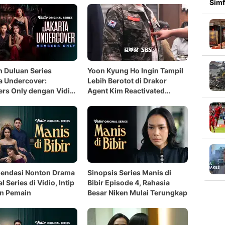
Simf
 Duluan Series
Yoon Kyung Ho Ingin Tampil
a Undercover:
Lebih Berotot di Drakor
rs Only dengan Vidio
Agent Kim Reactivated
ss
Season 2
endasi Nonton Drama
Sinopsis Series Manis di
l Series di Vidio, Intip
Bibir Episode 4, Rahasia
an Pemain
Besar Niken Mulai Terungkap