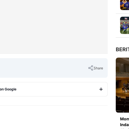
BERI
Share
 on Google
Copy Link
Mom
Inda