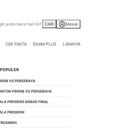
CARI
Masuk
CEK FAKTA
ENAM PLUS
LAINNYA
Saham
Berita Saham, Investas
Indonesia
 POPULER
Crypto
Berita Crypto Hari Ini
ERSIB VS PERSEBAYA
TV
Kumpulan Video Berita
ONTON PERSIB VS PERSEBAYA
Liputan Berita Terkini
ALA PRESIDEN BABAK FINAL
Foto
Galeri Photo Menarik B
ALA PRESIDEN
Di Liputan6.com
TREAMING
Regional