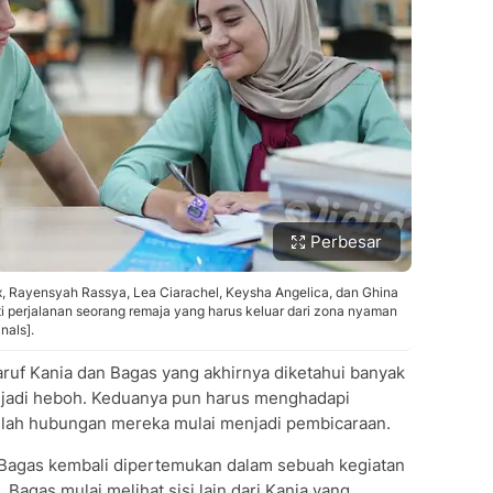
Perbesar
x, Rayensyah Rassya, Lea Ciarachel, Keysha Angelica, dan Ghina
ti perjalanan seorang remaja yang harus keluar dari zona nyaman
nals].
aruf Kania dan Bagas yang akhirnya diketahui banyak
jadi heboh. Keduanya pun harus menghadapi
etelah hubungan mereka mulai menjadi pembicaraan.
n Bagas kembali dipertemukan dalam sebuah kegiatan
Bagas mulai melihat sisi lain dari Kania yang