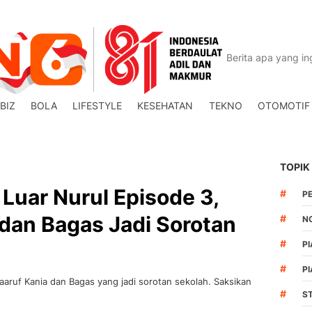
BIZ
BOLA
LIFESTYLE
KESEHATAN
TEKNO
OTOMOTIF
TOPIK
 Luar Nurul Episode 3,
#
P
dan Bagas Jadi Sorotan
#
N
#
PI
#
PI
aaruf Kania dan Bagas yang jadi sorotan sekolah. Saksikan
#
S