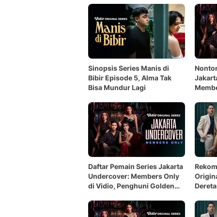
Sinopsis Series Manis di
Nonton
Bibir Episode 5, Alma Tak
Jakart
Bisa Mundur Lagi
Membe
Expre
Daftar Pemain Series Jakarta
Rekom
Undercover: Members Only
Origina
di Vidio, Penghuni Golden
Deret
Sunrise