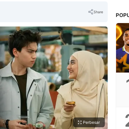
Share
POP
Copy Link
Perbesar