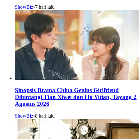
ShowBiz
•
7 hari lalu
Sinopsis Drama China Genius Girlfriend
Dibintangi Tian Xiwei dan Hu Yitian, Tayang 2
Agustus 2026
ShowBiz
•
8 hari lalu