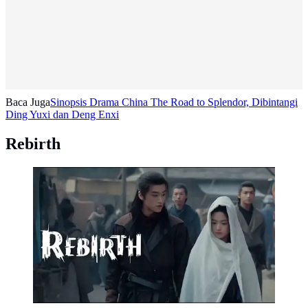
Baca Juga
Sinopsis Drama China The Road to Splendor, Dibintangi
Ding Yuxi dan Deng Enxi
Rebirth
Drama China Rebirth (Dok. Vidio)