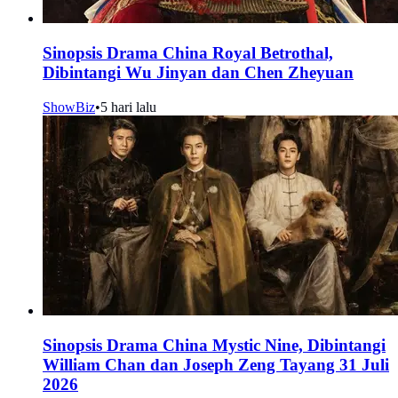
Sinopsis Drama China Royal Betrothal,
Dibintangi Wu Jinyan dan Chen Zheyuan
ShowBiz
•
5 hari lalu
Sinopsis Drama China Mystic Nine, Dibintangi
William Chan dan Joseph Zeng Tayang 31 Juli
2026