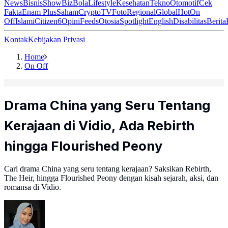
News
Bisnis
ShowBiz
Bola
Lifestyle
Kesehatan
Tekno
Otomotif
Cek
Fakta
Enam Plus
Saham
Crypto
TV
Foto
Regional
Global
Hot
On
Off
Islami
Citizen6
Opini
Feeds
Otosia
Spotlight
English
Disabilitas
Berita
Kontak
Kebijakan Privasi
Home
On Off
Drama China yang Seru Tentang
Kerajaan di Vidio, Ada Rebirth
hingga Flourished Peony
Cari drama China yang seru tentang kerajaan? Saksikan Rebirth,
The Heir, hingga Flourished Peony dengan kisah sejarah, aksi, dan
romansa di Vidio.