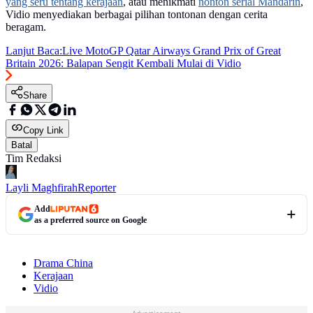
yang seru tentang kerajaan
, atau menikmati
nonton serial Mandarin
,
Vidio menyediakan berbagai pilihan tontonan dengan cerita
beragam.
Lanjut Baca:
Live MotoGP Qatar Airways Grand Prix of Great
Britain 2026: Balapan Sengit Kembali Mulai di Vidio
Share
Copy Link
Batal
Tim Redaksi
Layli Maghfirah
Reporter
Add
as a preferred source on Google
Drama China
Kerajaan
Vidio