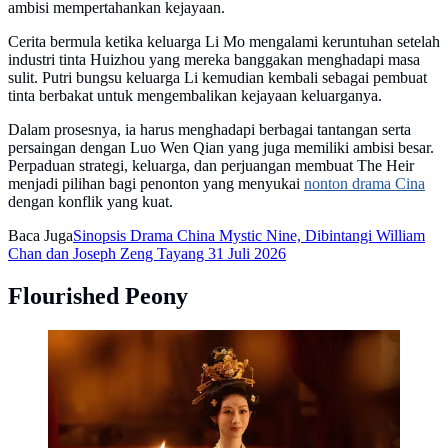
ambisi mempertahankan kejayaan.
Cerita bermula ketika keluarga Li Mo mengalami keruntuhan setelah
industri tinta Huizhou yang mereka banggakan menghadapi masa
sulit. Putri bungsu keluarga Li kemudian kembali sebagai pembuat
tinta berbakat untuk mengembalikan kejayaan keluarganya.
Dalam prosesnya, ia harus menghadapi berbagai tantangan serta
persaingan dengan Luo Wen Qian yang juga memiliki ambisi besar.
Perpaduan strategi, keluarga, dan perjuangan membuat The Heir
menjadi pilihan bagi penonton yang menyukai
nonton drama Cina
dengan konflik yang kuat.
Baca Juga
Sinopsis Drama China Mystic Nine, Dibintangi William
Chan dan Joseph Zeng Tayang 31 Juli 2026
Flourished Peony