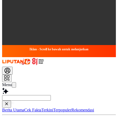
Iklan - Scroll ke bawah untuk melanjutkan
Menu
Baca lebih c
Berita Utama
Cek Fakta
Terkini
Terpopuler
Rekomendasi