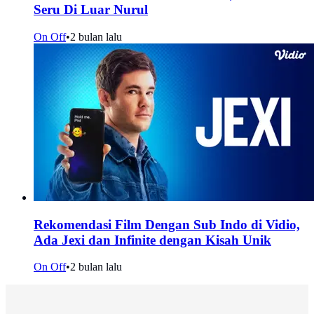
Seru Di Luar Nurul
On Off
•
2 bulan lalu
Rekomendasi Film Dengan Sub Indo di Vidio,
Ada Jexi dan Infinite dengan Kisah Unik
On Off
•
2 bulan lalu