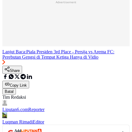
Advertisement
Lanjut Baca:
Piala Presiden 3rd Place - Persija vs Arema FC:
Perebutan Gengsi di Tempat Ketiga Hanya di Vidio
Share
Copy Link
Batal
Tim Redaksi
Liputan6.com
Reporter
Luqman Rimadi
Editor
Add