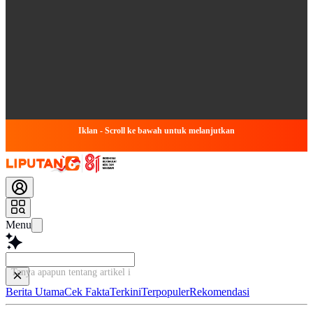
Iklan - Scroll ke bawah untuk melanjutkan
Menu
Tanya apapun tentang artikel ini...
Berita Utama
Cek Fakta
Terkini
Terpopuler
Rekomendasi