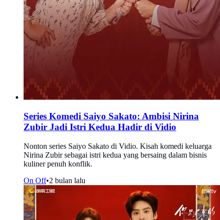
Series Komedi Saiyo Sakato: Ambisi Nirina
Zubir Jadi Istri Kedua Hadir di Vidio
Nonton series Saiyo Sakato di Vidio. Kisah komedi keluarga
Nirina Zubir sebagai istri kedua yang bersaing dalam bisnis
kuliner penuh konflik.
On Off
•
2 bulan lalu