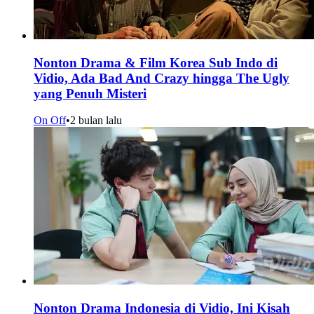
Nonton Drama & Film Korea Sub Indo di
Vidio, Ada Bad And Crazy hingga The Ugly
yang Penuh Misteri
On Off
•
2 bulan lalu
Nonton Drama Indonesia di Vidio, Ini Kisah