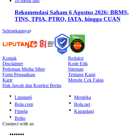
10 menit lalu
Rekomendasi Saham 6 Agustus 2026: BRMS,
TINS, TPIA, PTRO, IATA, hingga CUAN
Selengkapnya
Kontak
Redaksi
Disclaimer
Kode Etik
Pedoman Media Siber
Sitemap
Form Pengaduan
Tentang Kami
Karir
Metode Cek Fakta
Hak Jawab dan Koreksi Berita
Liputan6
Merdeka
Bola.com
Bola.net
Fimela
Kapanlagi
Brilio
Connect with us