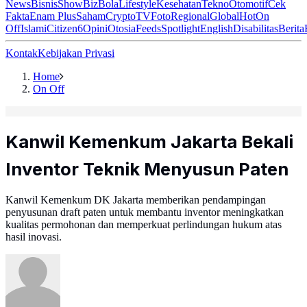
News
Bisnis
ShowBiz
Bola
Lifestyle
Kesehatan
Tekno
Otomotif
Cek
Fakta
Enam Plus
Saham
Crypto
TV
Foto
Regional
Global
Hot
On
Off
Islami
Citizen6
Opini
Otosia
Feeds
Spotlight
English
Disabilitas
Berita
Kontak
Kebijakan Privasi
Home
On Off
Kanwil Kemenkum Jakarta Bekali
Inventor Teknik Menyusun Paten
Kanwil Kemenkum DK Jakarta memberikan pendampingan
penyusunan draft paten untuk membantu inventor meningkatkan
kualitas permohonan dan memperkuat perlindungan hukum atas
hasil inovasi.