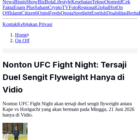
News
Bisnis
ShowBiz
Bola
Lifestyle
Kesehatan
Tekno
Otomotif
Cek
Fakta
Enam Plus
Saham
Crypto
TV
Foto
Regional
Global
Hot
On
Off
Islami
Citizen6
Opini
Feeds
Otosia
Spotlight
English
Disabilitas
Berita
Kontak
Kebijakan Privasi
Home
On Off
Nonton UFC Fight Night: Tersaji
Duel Sengit Flyweight Hanya di
Vidio
Nonton UFC Fight Night akan tersaji duel sengit flyweight antara
Kape vs Horiguchi yang akan bermain pada Minggu, 21 Juni 2026
hanya di Vidio.