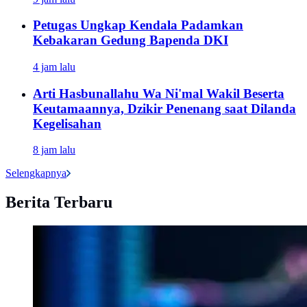
Petugas Ungkap Kendala Padamkan
Kebakaran Gedung Bapenda DKI
4 jam lalu
Arti Hasbunallahu Wa Ni'mal Wakil Beserta
Keutamaannya, Dzikir Penenang saat Dilanda
Kegelisahan
8 jam lalu
Selengkapnya
Berita Terbaru