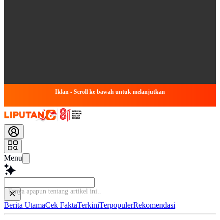
Iklan - Scroll ke bawah untuk melanjutkan
Menu
Tanya apapun tentang artikel ini...
Berita Utama
Cek Fakta
Terkini
Terpopuler
Rekomendasi