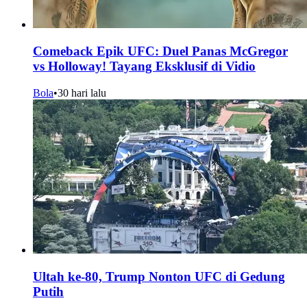
Comeback Epik UFC: Duel Panas McGregor
vs Holloway! Tayang Eksklusif di Vidio
Bola
•
30 hari lalu
Ultah ke-80, Trump Nonton UFC di Gedung
Putih