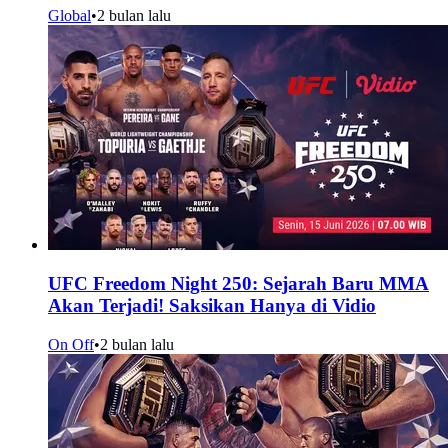
Global
•
2 bulan lalu
UFC Freedom Night 250: Sejarah Baru MMA
Akan Terjadi! Saksikan Hanya di Vidio
On Off
•
2 bulan lalu