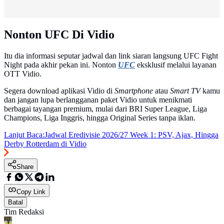
Nonton UFC Di Vidio
Itu dia informasi seputar jadwal dan link siaran langsung UFC Fight
Night pada akhir pekan ini. Nonton
UFC
eksklusif melalui layanan
OTT Vidio.
Segera download aplikasi Vidio di
Smartphone
atau
Smart TV
kamu
dan jangan lupa berlangganan paket Vidio untuk menikmati
berbagai tayangan premium, mulai dari BRI Super League, Liga
Champions, Liga Inggris, hingga Original Series tanpa iklan.
Lanjut Baca:
Jadwal Eredivisie 2026/27 Week 1: PSV, Ajax, Hingga
Derby Rotterdam di Vidio
Share
Copy Link
Batal
Tim Redaksi