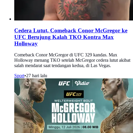
Cedera Lutut, Comeback Conor McGregor ke
UFC Berujung Kalah TKO Kontra Max
Holloway
Comeback Conor McGregor di UFC 329 kandas. Max
Holloway menang TKO setelah McGregor cedera lutut akibat
salah mendarat saat tendangan kedua, di Las Vegas.
Sport
•
27 hari lalu