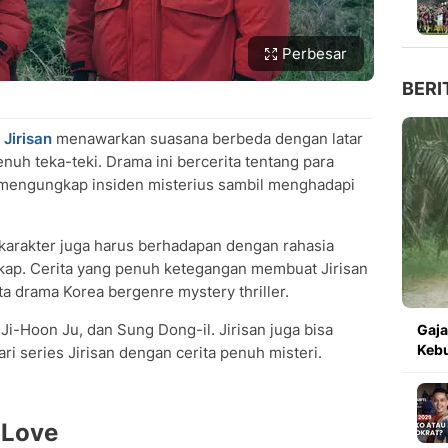
Perbesar
BERI
 Jirisan
menawarkan suasana berbeda dengan latar
uh teka-teki. Drama ini bercerita tentang para
 mengungkap insiden misterius sambil menghadapi
 karakter juga harus berhadapan dengan rahasia
gkap. Cerita yang penuh ketegangan membuat Jirisan
ta drama Korea bergenre mystery thriller.
, Ji-Hoon Ju, dan Sung Dong-il. Jirisan juga bisa
Gaja
Kebu
i series Jirisan dengan cerita penuh misteri.
 Love