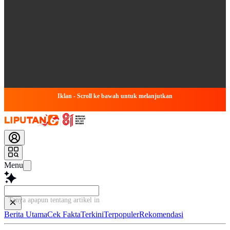
Iklan - Scroll ke bawah untuk melanjutkan
Menu
Tanya apapun tentang artikel ini...
Berita Utama
Cek Fakta
Terkini
Terpopuler
Rekomendasi