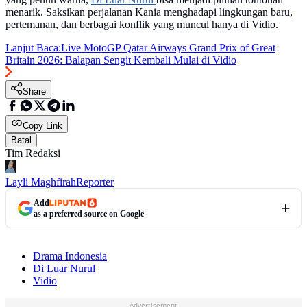
menarik. Saksikan perjalanan Kania menghadapi lingkungan baru,
pertemanan, dan berbagai konflik yang muncul hanya di Vidio.
Lanjut Baca:
Live MotoGP Qatar Airways Grand Prix of Great
Britain 2026: Balapan Sengit Kembali Mulai di Vidio
Share
Copy Link
Batal
Tim Redaksi
Layli Maghfirah
Reporter
Add
as a preferred source on Google
Drama Indonesia
Di Luar Nurul
Vidio
Advertisement