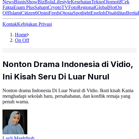
News
Bisnis
ShowBiz
Bola
Lifestyle
Kesehatan
Tekno
Otomotif
Cek
Fakta
Enam Plus
Saham
Crypto
TV
Foto
Regional
Global
Hot
On
Off
Islami
Citizen6
Opini
Feeds
Otosia
Spotlight
English
Disabilitas
Berita
Kontak
Kebijakan Privasi
Home
On Off
Nonton Drama Indonesia di Vidio,
Ini Kisah Seru Di Luar Nurul
Nonton drama Indonesia Di Luar Nurul di Vidio. Ikuti kisah Kania
menghadapi sekolah baru, persahabatan, dan konflik remaja yang
penuh warna.
Layli Maghfirah