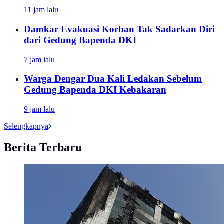
11 jam lalu
Damkar Evakuasi Korban Tak Sadarkan Diri
dari Gedung Bapenda DKI
7 jam lalu
Warga Dengar Dua Kali Ledakan Sebelum
Gedung Bapenda DKI Kebakaran
9 jam lalu
Selengkapnya
Berita Terbaru