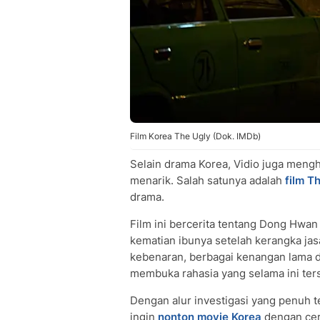
Film Korea The Ugly (Dok. IMDb)
Selain drama Korea, Vidio juga mengh
menarik. Salah satunya adalah
film T
drama.
Film ini bercerita tentang Dong Hwan
kematian ibunya setelah kerangka ja
kebenaran, berbagai kenangan lama da
membuka rahasia yang selama ini ter
Dengan alur investigasi yang penuh t
ingin
nonton movie Korea
dengan ceri