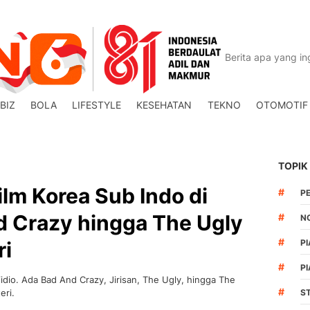
BIZ
BOLA
LIFESTYLE
KESEHATAN
TEKNO
OTOMOTIF
TOPIK
lm Korea Sub Indo di
#
P
d Crazy hingga The Ugly
#
N
#
ri
PI
#
PI
idio. Ada Bad And Crazy, Jirisan, The Ugly, hingga The
#
eri.
S