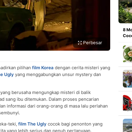
8 Mo
Coco
Perbesar
adirkan pilihan
film Korea
dengan cerita misteri yang
he Ugly
yang menggabungkan unsur mystery dan
 yang berusaha mengungkap misteri di balik
sad sang ibu ditemukan. Dalam proses pencarian
n informasi dari orang-orang di masa lalu perlahan
sembunyi.
eka-teki,
film The Ugly
cocok bagi penonton yang
ta yang lebih serius dan penuh pertanyaan.