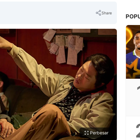
Share
POP
Copy Link
Perbesar