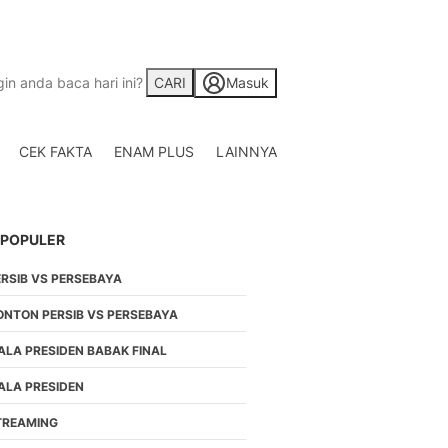
CARI
Masuk
CEK FAKTA
ENAM PLUS
LAINNYA
Saham
Berita Saham, Investas
Indonesia
 POPULER
Crypto
Berita Crypto Hari Ini
ERSIB VS PERSEBAYA
TV
Kumpulan Video Berita
ONTON PERSIB VS PERSEBAYA
Liputan Berita Terkini
ALA PRESIDEN BABAK FINAL
Foto
Galeri Photo Menarik B
ALA PRESIDEN
Di Liputan6.com
TREAMING
Regional