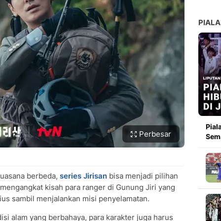
PIALA
Pial
Perbesar
Sema
 suasana berbeda,
series Jirisan
bisa menjadi pilihan
 mengangkat kisah para ranger di Gunung Jiri yang
ius sambil menjalankan misi penyelamatan.
si alam yang berbahaya, para karakter juga harus