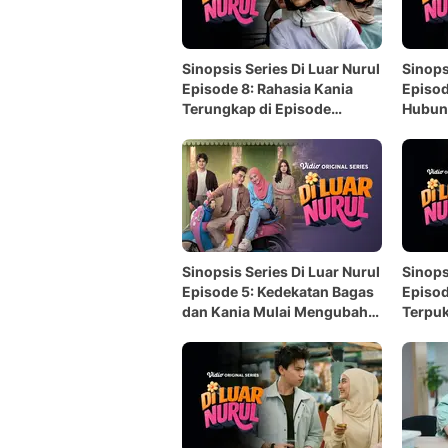
Sinopsis Series Di Luar Nurul
Sinops
Episode 8: Rahasia Kania
Episod
Terungkap di Episode
Hubun
Terakhir
Diuji
Sinopsis Series Di Luar Nurul
Sinops
Episode 5: Kedekatan Bagas
Episod
dan Kania Mulai Mengubah
Terpu
Segalanya