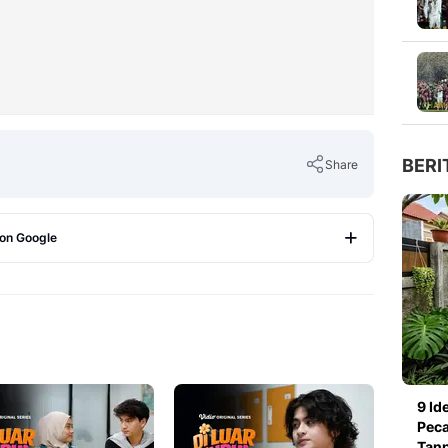
BERI
Share
 on Google
Copy Link
9 Id
Peca
Tanp