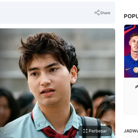
Share
POP
Copy Link
Perbesar