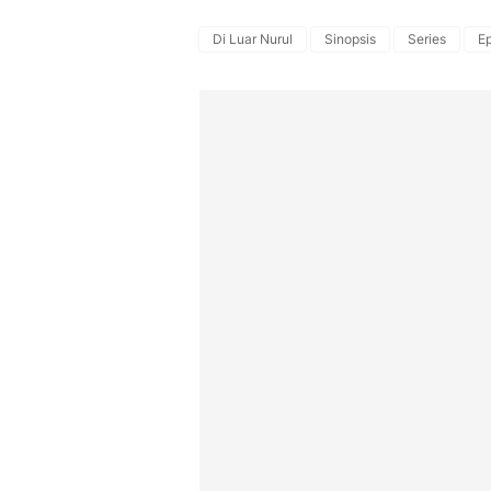
Di Luar Nurul
Sinopsis
Series
Ep