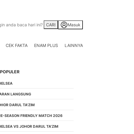
CARI
Masuk
CEK FAKTA
ENAM PLUS
LAINNYA
Saham
Berita Saham, Investas
Indonesia
 POPULER
Crypto
Berita Crypto Hari Ini
HELSEA
TV
Kumpulan Video Berita
IARAN LANGSUNG
Liputan Berita Terkini
OHOR DARUL TA'ZIM
Foto
Galeri Photo Menarik B
RE-SEASON FRIENDLY MATCH 2026
Di Liputan6.com
HELSEA VS JOHOR DARUL TA’ZIM
Regional