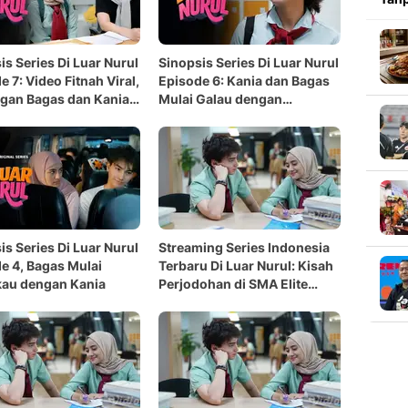
is Series Di Luar Nurul
Sinopsis Series Di Luar Nurul
e 7: Video Fitnah Viral,
Episode 6: Kania dan Bagas
gan Bagas dan Kania
Mulai Galau dengan
Perasaan Mereka
is Series Di Luar Nurul
Streaming Series Indonesia
e 4, Bagas Mulai
Terbaru Di Luar Nurul: Kisah
kau dengan Kania
Perjodohan di SMA Elite
Tayang di Vidio