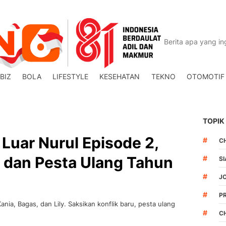
BIZ
BOLA
LIFESTYLE
KESEHATAN
TEKNO
OTOMOTIF
TOPIK
 Luar Nurul Episode 2,
#
C
a dan Pesta Ulang Tahun
#
S
#
J
#
P
ania, Bagas, dan Lily. Saksikan konflik baru, pesta ulang
#
C