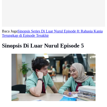
Baca Juga
Sinopsis Series Di Luar Nurul Episode 8: Rahasia Kania
Terungkap di Episode Terakhir
Sinopsis Di Luar Nurul Episode 5
Dibintangi Nayla Purnama, Gabriel Harun Giroux,
Rayensyah Rassya, Lea Ciarachel, Keysha Angelica,
dan Ghina Sungkar, serial ini mengajak penonton
mengikuti perjalanan seorang remaja yang harus keluar
dari zona nyaman demi mengejar mimpi besarnya.
[Dok/Vidio Originals].