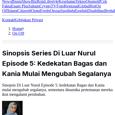
News
Bisnis
ShowBiz
Bola
Lifestyle
Kesehatan
Tekno
Otomotif
Cek
Fakta
Enam Plus
Saham
Crypto
TV
Foto
Regional
Global
Hot
On
Off
Islami
Citizen6
Opini
Feeds
Otosia
Spotlight
English
Disabilitas
Berita
Kontak
Kebijakan Privasi
Home
On Off
Sinopsis Series Di Luar Nurul
Episode 5: Kedekatan Bagas dan
Kania Mulai Mengubah Segalanya
Sinopsis Di Luar Nurul Episode 5: kedekatan Bagas dan Kania
mulai mengubah segalanya, sementara dinamika pertemanan mereka
ikut mengalami perubahan.