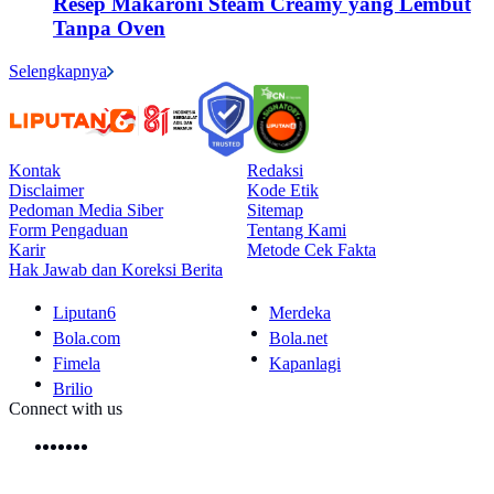
Resep Makaroni Steam Creamy yang Lembut
Tanpa Oven
Selengkapnya
Kontak
Redaksi
Disclaimer
Kode Etik
Pedoman Media Siber
Sitemap
Form Pengaduan
Tentang Kami
Karir
Metode Cek Fakta
Hak Jawab dan Koreksi Berita
Liputan6
Merdeka
Bola.com
Bola.net
Fimela
Kapanlagi
Brilio
Connect with us