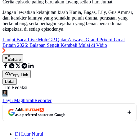
Cerita episode paling baru akan tayang setiap hari Jumat.
Jangan lewatkan kelanjutan kisah Kania, Bagas, Lily, Gus Ammar,
dan karakter lainnya yang semakin penuh drama, perasaan yang
berkembang, serta berbagai kejadian yang benar-benar di luar
ekspektasi di setiap episodenya.
Lanjut Baca:
Live MotoGP Qatar Airways Grand Prix of Great
Britain 2026: Balapan Sengit Kembali Mulai di Vidio
Share
Copy Link
Batal
Tim Redaksi
Layli Maghfirah
Reporter
Add
as a preferred source on Google
Di Luar Nurul