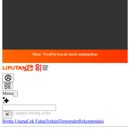
Iklan - Scroll ke bawah untuk melanjutkan
Menu
Tanya apapun tentang artikel ini...
Berita Utama
Cek Fakta
Terkini
Terpopuler
Rekomendasi