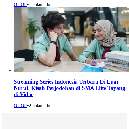
On Off
•
1 bulan lalu
Streaming Series Indonesia Terbaru Di Luar
Nurul: Kisah Perjodohan di SMA Elite Tayang
di Vidio
On Off
•
2 bulan lalu