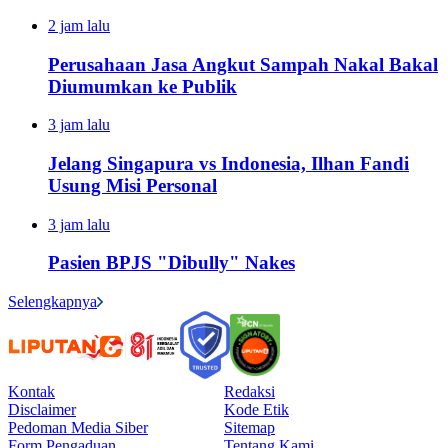
2 jam lalu
Perusahaan Jasa Angkut Sampah Nakal Bakal
Diumumkan ke Publik
3 jam lalu
Jelang Singapura vs Indonesia, Ilhan Fandi
Usung Misi Personal
3 jam lalu
Pasien BPJS "Dibully" Nakes
Selengkapnya
Kontak
Redaksi
Disclaimer
Kode Etik
Pedoman Media Siber
Sitemap
Form Pengaduan
Tentang Kami