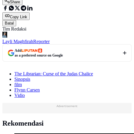
Share
Copy Link
Batal
Tim Redaksi
Layli Maghfirah
Reporter
Add
as a preferred source on Google
The Librarian: Curse of the Judas Chalice
Sinopsis
film
Flynn Carsen
Vidio
Advertisement
Rekomendasi