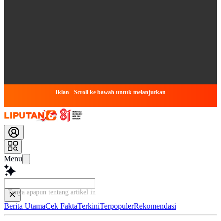
Iklan - Scroll ke bawah untuk melanjutkan
Menu
Tanya apapun tentang artikel ini...
Berita Utama
Cek Fakta
Terkini
Terpopuler
Rekomendasi