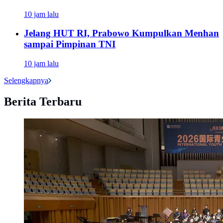
10 jam lalu
Jelang HUT RI, Prabowo Kumpulkan Menhan
sampai Pimpinan TNI
10 jam lalu
Selengkapnya
Berita Terbaru