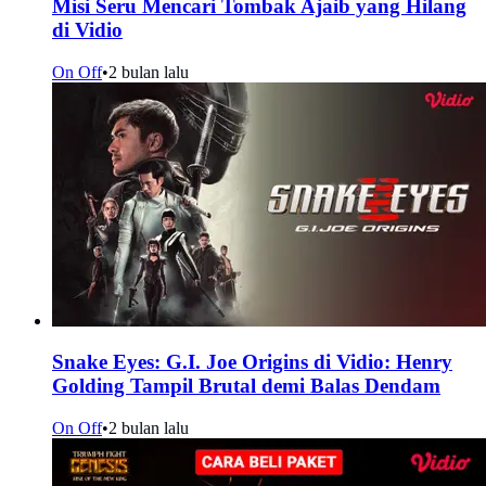
Misi Seru Mencari Tombak Ajaib yang Hilang
di Vidio
On Off
•
2 bulan lalu
Snake Eyes: G.I. Joe Origins di Vidio: Henry
Golding Tampil Brutal demi Balas Dendam
On Off
•
2 bulan lalu