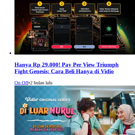
Hanya Rp 29.000! Pay Per View Triumph
Fight Genesis: Cara Beli Hanya di Vidio
On Off
•
2 bulan lalu