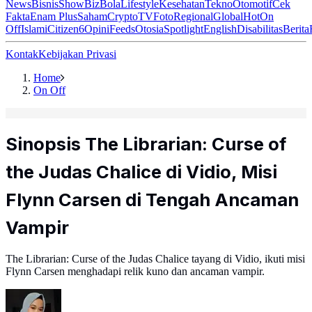
News
Bisnis
ShowBiz
Bola
Lifestyle
Kesehatan
Tekno
Otomotif
Cek
Fakta
Enam Plus
Saham
Crypto
TV
Foto
Regional
Global
Hot
On
Off
Islami
Citizen6
Opini
Feeds
Otosia
Spotlight
English
Disabilitas
Berita
Kontak
Kebijakan Privasi
Home
On Off
Sinopsis The Librarian: Curse of
the Judas Chalice di Vidio, Misi
Flynn Carsen di Tengah Ancaman
Vampir
The Librarian: Curse of the Judas Chalice tayang di Vidio, ikuti misi
Flynn Carsen menghadapi relik kuno dan ancaman vampir.