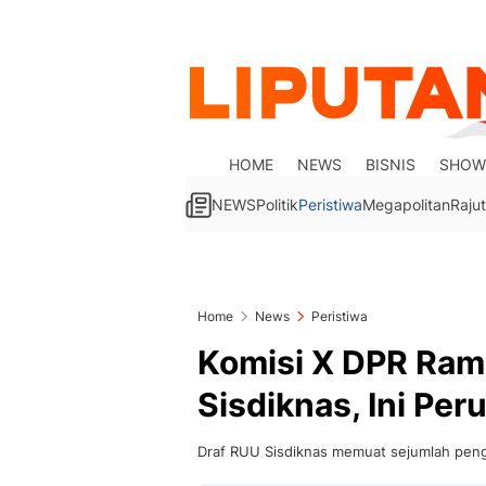
HOME
NEWS
BISNIS
SHOW
NEWS
Politik
Peristiwa
Megapolitan
Rajut
Home
News
Peristiwa
Komisi X DPR Ra
Sisdiknas, Ini Pe
Draf RUU Sisdiknas memuat sejumlah pengat