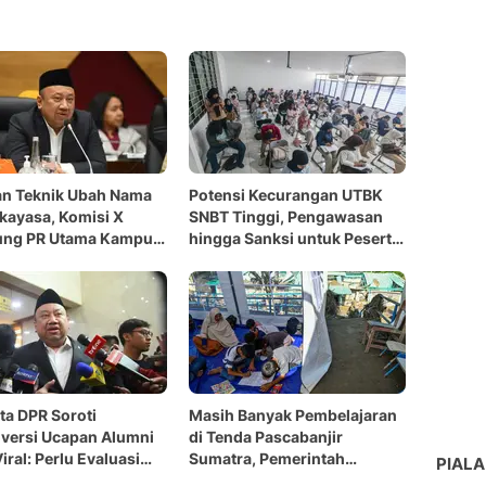
an Teknik Ubah Nama
Potensi Kecurangan UTBK
ekayasa, Komisi X
SNBT Tinggi, Pengawasan
ung PR Utama Kampus
hingga Sanksi untuk Peserta
emerintah
Nakal jadi Sorotan
a DPR Soroti
Masih Banyak Pembelajaran
versi Ucapan Alumni
di Tenda Pascabanjir
iral: Perlu Evaluasi
Sumatra, Pemerintah
PIALA
akan Kontrak
Didesak Kebut Perbaikan