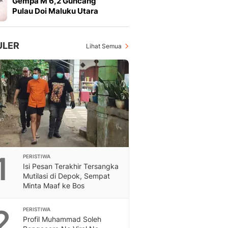
Gempa M 6,2 Guncang
Feeds
Pulau Doi Maluku Utara
Feeds Liputan6: Kumpul
Terbaru Harian
Otosia
ULER
Lihat Semua
Otosia
Spotlight
Berita Terkini, Kabar Te
Dan Dunia - Liputan6.
English
Exploring Knowledge, T
En.Liputan6.com
Disabilitas
Disabilitas Berita Terkini
1
PERISTIWA
Harian, Berita Terbaru,
Isi Pesan Terakhir Tersangka
Berita
Mutilasi di Depok, Sempat
Berita Hari Ini Politik,
Minta Maaf ke Bos
Health
Kabar Berita Terbaru D
2
PERISTIWA
Diet, Herbal Terbaik
Profil Muhammad Soleh