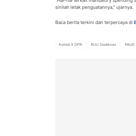
"Hal-hal terkait mandatory spending 
sinilah letak penguatannya," ujarnya.
Baca berita terkini dan terpercaya di
Komisi X DPR
RUU Sisdiknas
PAUD