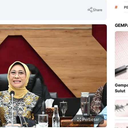
#
P
Share
GEMPA
Copy Link
Gempa
Sulut
Perbesar