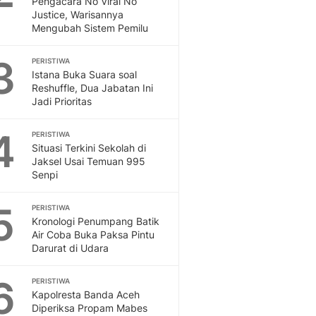
Pengacara No Viral No
Sport
Justice, Warisannya
Berita Bola Terkini, Ja
Mengubah Sistem Pemilu
Klasemen, Hasil Liga
3
PERISTIWA
Istana Buka Suara soal
Reshuffle, Dua Jabatan Ini
Jadi Prioritas
4
PERISTIWA
Situasi Terkini Sekolah di
Jaksel Usai Temuan 995
Senpi
5
PERISTIWA
Kronologi Penumpang Batik
Air Coba Buka Paksa Pintu
Darurat di Udara
6
PERISTIWA
Kapolresta Banda Aceh
Diperiksa Propam Mabes