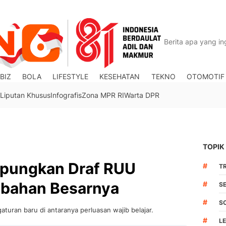
BIZ
BOLA
LIFESTYLE
KESEHATAN
TEKNO
OTOMOTIF
Liputan Khusus
Infografis
Zona MPR RI
Warta DPR
TOPIK
mpungkan Draf RUU
#
TR
rubahan Besarnya
#
S
#
S
uran baru di antaranya perluasan wajib belajar.
#
L