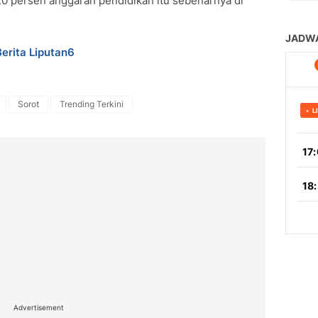
20 persen anggaran pendidikan itu sebenarnya di
Berita Liputan6
Sorot
Trending Terkini
Advertisement