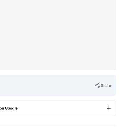
Share
 on Google
Copy Link