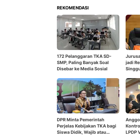
REKOMENDASI
172 Pelanggaran TKA SD-
Jurus
SMP, Paling Banyak Soal
jadi R
Disebar ke Media Sosial
Singg
dan P
DPR Minta Pemerintah
Anggot
Perjelas Kebijakan TKA bagi
Kontro
Siswa Didik, Wajib atau
LPDP V
Sekadar Pilihan?
Peneg