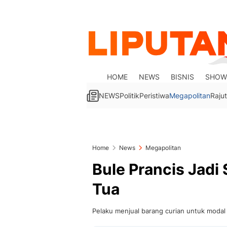
HOME
NEWS
BISNIS
SHOW
NEWS
Politik
Peristiwa
Megapolitan
Rajut
Home
News
Megapolitan
Bule Prancis Jadi
Tua
Pelaku menjual barang curian untuk modal