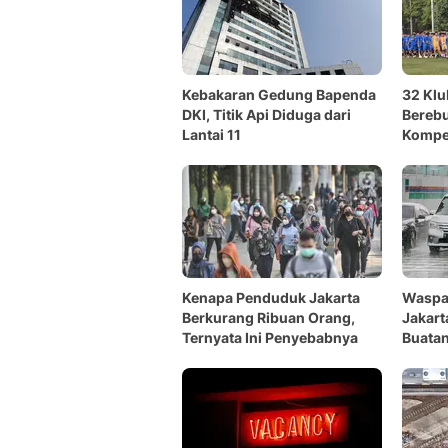
Kebakaran Gedung Bapenda
32 Klu
DKI, Titik Api Diduga dari
Berebu
Lantai 11
Kompet
Kenapa Penduduk Jakarta
Waspa
Berkurang Ribuan Orang,
Jakart
Ternyata Ini Penyebabnya
Buatan