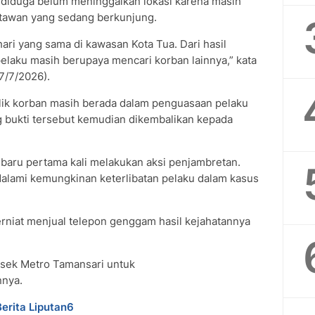
u diduga belum meninggalkan lokasi karena masih
atawan yang sedang berkunjung.
ari yang sama di kawasan Kota Tua. Dari hasil
laku masih berupaya mencari korban lainnya,” kata
7/7/2026).
lik korban masih berada dalam penguasaan pelaku
g bukti tersebut kemudian dikembalikan kepada
aru pertama kali melakukan aksi penjambretan.
alami kemungkinan keterlibatan pelaku dalam kasus
rniat menjual telepon genggam hasil kejahatannya
olsek Metro Tamansari untuk
nya.
Berita Liputan6