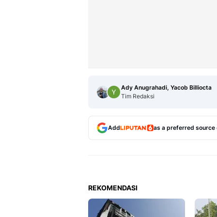
Ady Anugrahadi, Yacob Billiocta
Tim Redaksi
Add
as a preferred source
REKOMENDASI