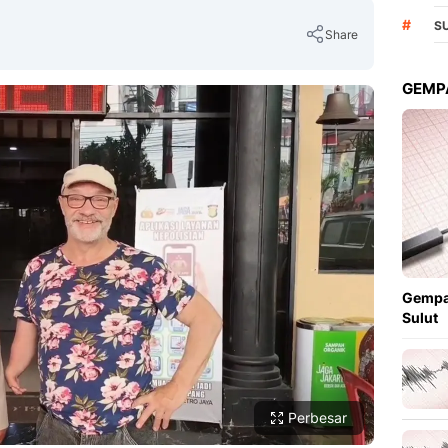
#
S
Share
GEMPA
Copy Link
Gempa
Sulut
Perbesar