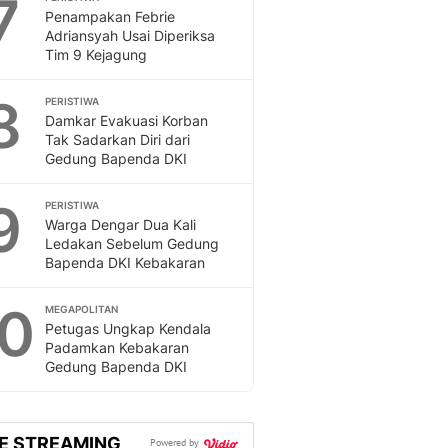
7
Penampakan Febrie
Adriansyah Usai Diperiksa
Tim 9 Kejagung
8
PERISTIWA
Damkar Evakuasi Korban
Tak Sadarkan Diri dari
Gedung Bapenda DKI
9
PERISTIWA
Warga Dengar Dua Kali
Ledakan Sebelum Gedung
Bapenda DKI Kebakaran
10
MEGAPOLITAN
Petugas Ungkap Kendala
Padamkan Kebakaran
Gedung Bapenda DKI
VE STREAMING
Powered by