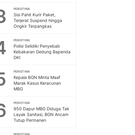
Sport
3
Berita Bola Terkini, Ja
PERISTIWA
Sisi Pahit Kurir Paket,
Klasemen, Hasil Liga
Terjerat Suspend hingga
Ongkir Terpangkas
4
PERISTIWA
Polisi Selidiki Penyebab
Kebakaran Gedung Bapenda
DKI
5
PERISTIWA
Kepala BGN Minta Maaf
Marak Kasus Keracunan
MBG
6
PERISTIWA
950 Dapur MBG Diduga Tak
Layak Sanitasi, BGN Ancam
Tutup Permanen
PERISTIWA