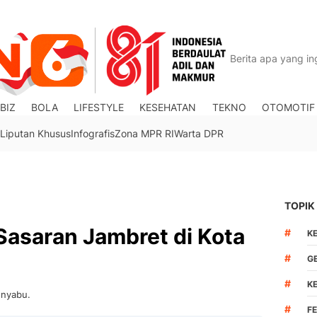
BIZ
BOLA
LIFESTYLE
KESEHATAN
TEKNO
OTOMOTIF
Liputan Khusus
Infografis
Zona MPR RI
Warta DPR
TOPIK
 Sasaran Jambret di Kota
#
K
#
G
#
K
 nyabu.
#
F