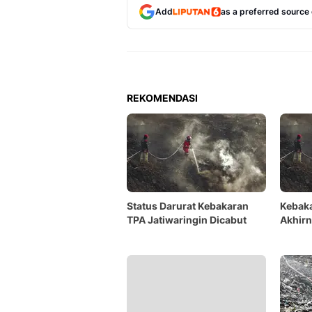
Add
as a preferred source
REKOMENDASI
Status Darurat Kebakaran
Kebaka
TPA Jatiwaringin Dicabut
Akhir