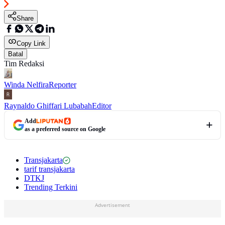
Share
Copy Link
Batal
Tim Redaksi
Winda Nelfira
Reporter
Raynaldo Ghiffari Lubabah
Editor
Add
as a preferred source on Google
Transjakarta
tarif transjakarta
DTKJ
Trending Terkini
Advertisement