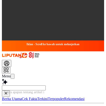
Iklan - Scroll ke bawah untuk melanjutkan
Menu
Tanya apapun tentang artikel ini...
Berita Utama
Cek Fakta
Terkini
Terpopuler
Rekomendasi