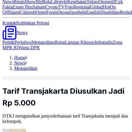
News
Bisnis
ShowBiz
Bola
Lifestyle
Kesehatan
Tekno
Otomotif
Cek
Fakta
Enam Plus
Saham
Crypto
TV
Foto
Regional
Global
Hot
On
Off
Islami
Citizen6
Opini
Feeds
Otosia
Spotlight
English
Disabilitas
Berita
Kontak
Kebijakan Privasi
News
Politik
Peristiwa
Megapolitan
Rajut
Liputan Khusus
Infografis
Zona
MPR RI
Warta DPR
Home
News
Megapolitan
Tarif Transjakarta Diusulkan Jadi
Rp 5.000
DTKJ mengusulkan penyederhanaan tarif Transjakarta menjadi dua
kelompok.