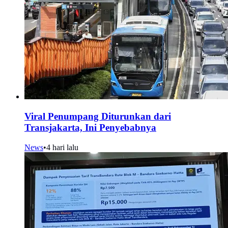
Viral Penumpang Diturunkan dari
Transjakarta, Ini Penyebabnya
News
•
4 hari lalu