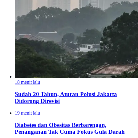
18 menit lalu
Sudah 20 Tahun, Aturan Polusi Jakarta
Didorong Direvisi
19 menit lalu
Diabetes dan Obesitas Berbarengan,
Penanganan Tak Cuma Fokus Gula Darah