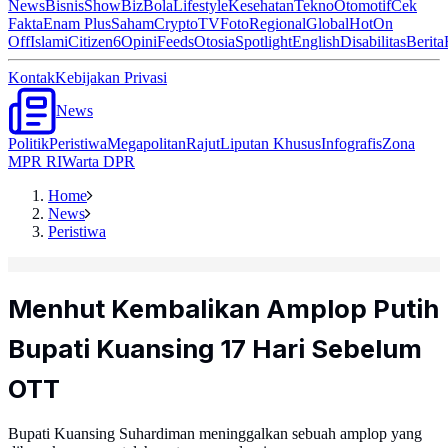
News
Bisnis
ShowBiz
Bola
Lifestyle
Kesehatan
Tekno
Otomotif
Cek
Fakta
Enam Plus
Saham
Crypto
TV
Foto
Regional
Global
Hot
On
Off
Islami
Citizen6
Opini
Feeds
Otosia
Spotlight
English
Disabilitas
Berita
Kontak
Kebijakan Privasi
News
Politik
Peristiwa
Megapolitan
Rajut
Liputan Khusus
Infografis
Zona
MPR RI
Warta DPR
Home
News
Peristiwa
Menhut Kembalikan Amplop Putih
Bupati Kuansing 17 Hari Sebelum
OTT
Bupati Kuansing Suhardiman meninggalkan sebuah amplop yang