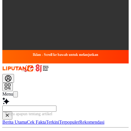
Iklan - Scroll ke bawah untuk melanjutkan
Menu
Tanya apapun tentang artikel ini...
Berita Utama
Cek Fakta
Terkini
Terpopuler
Rekomendasi