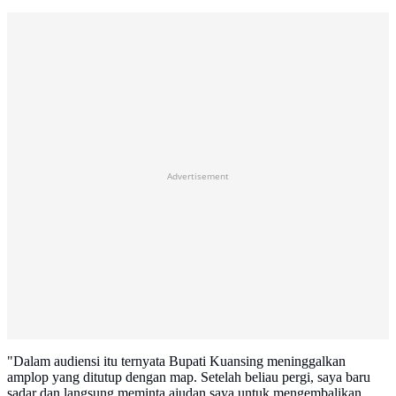
Advertisement
"Dalam audiensi itu ternyata Bupati Kuansing meninggalkan
amplop yang ditutup dengan map. Setelah beliau pergi, saya baru
sadar dan langsung meminta ajudan saya untuk mengembalikan