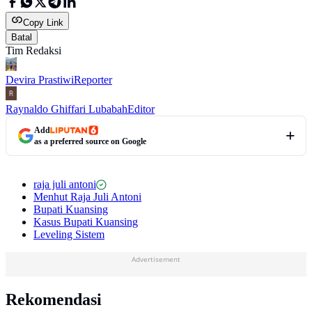
Copy Link
Batal
Tim Redaksi
Devira Prastiwi
Reporter
Raynaldo Ghiffari Lubabah
Editor
Add
as a preferred source on Google
raja juli antoni
Menhut Raja Juli Antoni
Bupati Kuansing
Kasus Bupati Kuansing
Leveling Sistem
Advertisement
Rekomendasi