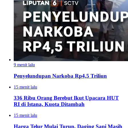
9 menit lalu
Penyelundupan Narkoba Rp4,5 Triliun
15 menit lalu
336 Ribu Orang Berebut Ikut Upacara HUT
RI di Istana, Kuota Ditambah
15 menit lalu
Harga Telur Mulai Turun, Daging Sapi Masih