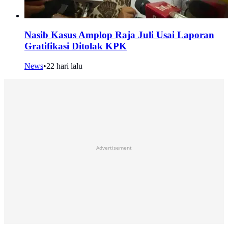
Nasib Kasus Amplop Raja Juli Usai Laporan
Gratifikasi Ditolak KPK
News
•
22 hari lalu
Advertisement