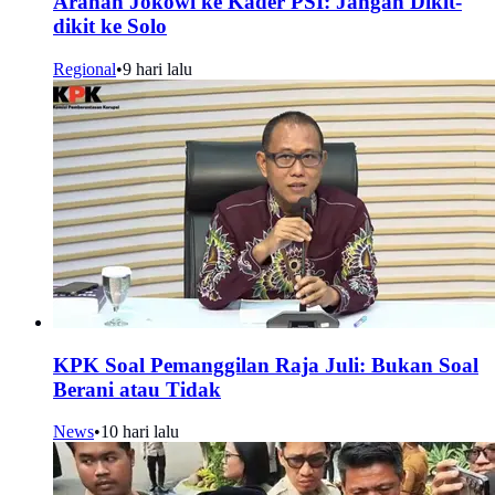
Arahan Jokowi ke Kader PSI: Jangan Dikit-
dikit ke Solo
Regional
•
9 hari lalu
KPK Soal Pemanggilan Raja Juli: Bukan Soal
Berani atau Tidak
News
•
10 hari lalu