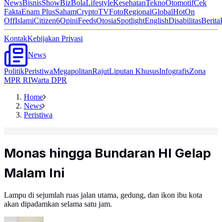
News
Bisnis
ShowBiz
Bola
Lifestyle
Kesehatan
Tekno
Otomotif
Cek
Fakta
Enam Plus
Saham
Crypto
TV
Foto
Regional
Global
Hot
On
Off
Islami
Citizen6
Opini
Feeds
Otosia
Spotlight
English
Disabilitas
Berita
Kontak
Kebijakan Privasi
News
Politik
Peristiwa
Megapolitan
Rajut
Liputan Khusus
Infografis
Zona
MPR RI
Warta DPR
Home
News
Peristiwa
Monas hingga Bundaran HI Gelap
Malam Ini
Lampu di sejumlah ruas jalan utama, gedung, dan ikon ibu kota
akan dipadamkan selama satu jam.