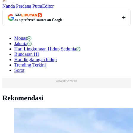
Nanda Perdana Putra
Editor
Add
as a preferred source on Google
Monas
Jakarta
Hari Lingkungan Hidup Sedunia
Bundaran HI
Hari lingkungan hidup
Trending Terkini
Sorot
Advertisement
Rekomendasi