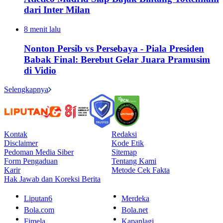
dari Inter Milan
8 menit lalu
Nonton Persib vs Persebaya - Piala Presiden
Babak Final: Berebut Gelar Juara Pramusim
di Vidio
Selengkapnya
Kontak
Redaksi
Disclaimer
Kode Etik
Pedoman Media Siber
Sitemap
Form Pengaduan
Tentang Kami
Karir
Metode Cek Fakta
Hak Jawab dan Koreksi Berita
Liputan6
Merdeka
Bola.com
Bola.net
Fimela
Kapanlagi