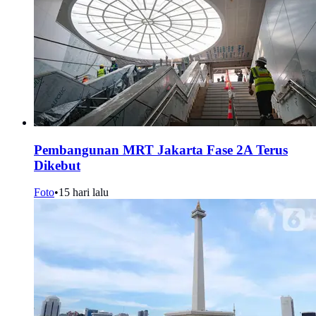
Pembangunan MRT Jakarta Fase 2A Terus
Dikebut
Foto
•
15 hari lalu