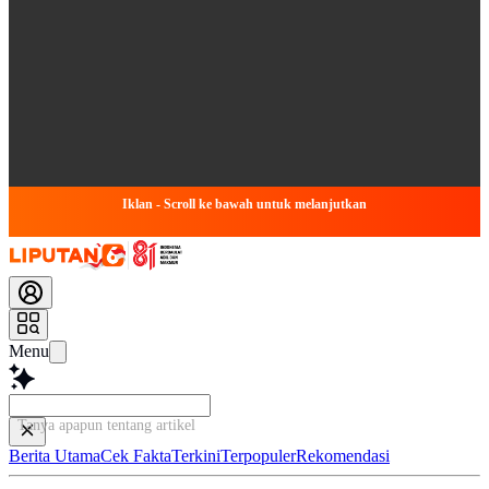
Iklan - Scroll ke bawah untuk melanjutkan
Menu
Tanya apapun tentang artikel ini...
Berita Utama
Cek Fakta
Terkini
Terpopuler
Rekomendasi