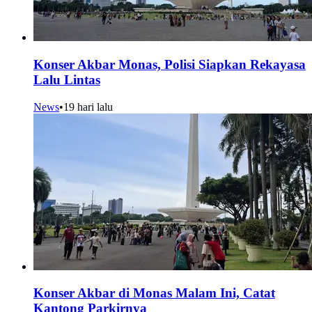
Konser Akbar Monas, Polisi Siapkan Rekayasa
Lalu Lintas
News
•
19 hari lalu
Konser Akbar di Monas Malam Ini, Catat
Kantong Parkirnya