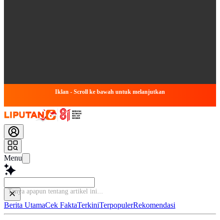
Iklan - Scroll ke bawah untuk melanjutkan
Menu
Tanya apapu
Berita Utama
Cek Fakta
Terkini
Terpopuler
Rekomendasi