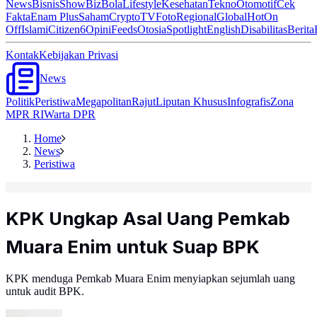
News
Bisnis
ShowBiz
Bola
Lifestyle
Kesehatan
Tekno
Otomotif
Cek
Fakta
Enam Plus
Saham
Crypto
TV
Foto
Regional
Global
Hot
On
Off
Islami
Citizen6
Opini
Feeds
Otosia
Spotlight
English
Disabilitas
Berita
Kontak
Kebijakan Privasi
News
Politik
Peristiwa
Megapolitan
Rajut
Liputan Khusus
Infografis
Zona
MPR RI
Warta DPR
Home
News
Peristiwa
KPK Ungkap Asal Uang Pemkab
Muara Enim untuk Suap BPK
KPK menduga Pemkab Muara Enim menyiapkan sejumlah uang
untuk audit BPK.