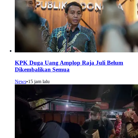
KPK Duga Uang Amplop Raja Juli Belum
Dikembalikan Semua
News
•
15 jam lalu