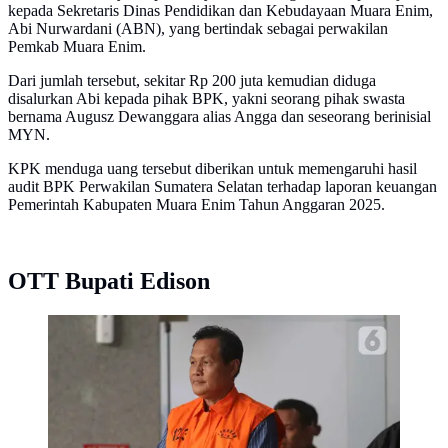
kepada Sekretaris Dinas Pendidikan dan Kebudayaan Muara Enim,
Abi Nurwardani (ABN), yang bertindak sebagai perwakilan
Pemkab Muara Enim.
Dari jumlah tersebut, sekitar Rp 200 juta kemudian diduga
disalurkan Abi kepada pihak BPK, yakni seorang pihak swasta
bernama Augusz Dewanggara alias Angga dan seseorang berinisial
MYN.
KPK menduga uang tersebut diberikan untuk memengaruhi hasil
audit BPK Perwakilan Sumatera Selatan terhadap laporan keuangan
Pemerintah Kabupaten Muara Enim Tahun Anggaran 2025.
OTT Bupati Edison
Bupati Muara Enim, Edison, berjalan meninggalkan
gedung Merah Putih Komisi Pemberantasan Korupsi
(KPK) usai menjalani pemeriksaan, Jakarta, Selasa
(9/6/2026). (Liputan6.com/Helmi Fithriansyah)