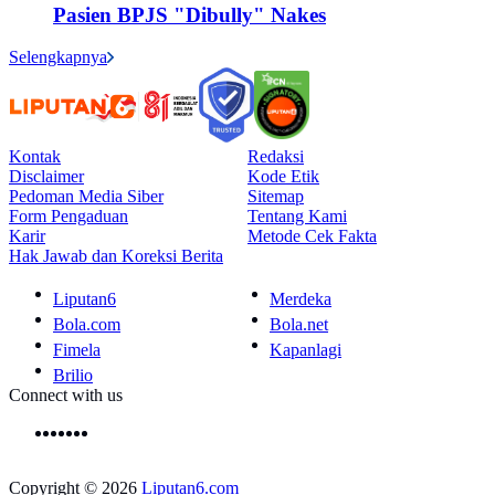
Pasien BPJS "Dibully" Nakes
Selengkapnya
Kontak
Redaksi
Disclaimer
Kode Etik
Pedoman Media Siber
Sitemap
Form Pengaduan
Tentang Kami
Karir
Metode Cek Fakta
Hak Jawab dan Koreksi Berita
Liputan6
Merdeka
Bola.com
Bola.net
Fimela
Kapanlagi
Brilio
Connect with us
Copyright © 2026
Liputan6.com