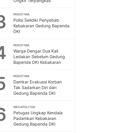
Ongkir Terpangkas
Sport
Berita Bola Terkini, Ja
3
Klasemen, Hasil Liga
PERISTIWA
Polisi Selidiki Penyebab
Kebakaran Gedung Bapenda
DKI
4
PERISTIWA
Warga Dengar Dua Kali
Ledakan Sebelum Gedung
Bapenda DKI Kebakaran
5
PERISTIWA
Damkar Evakuasi Korban
Tak Sadarkan Diri dari
Gedung Bapenda DKI
6
MEGAPOLITAN
Petugas Ungkap Kendala
Padamkan Kebakaran
Gedung Bapenda DKI