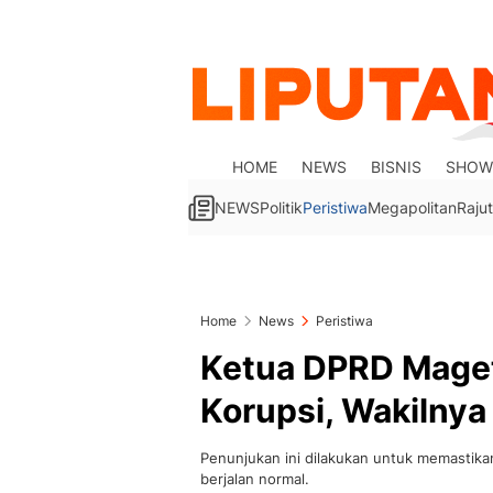
HOME
NEWS
BISNIS
SHOW
NEWS
Politik
Peristiwa
Megapolitan
Rajut
Home
News
Peristiwa
Ketua DPRD Maget
Korupsi, Wakilnya 
Penunjukan ini dilakukan untuk memastikan
berjalan normal.