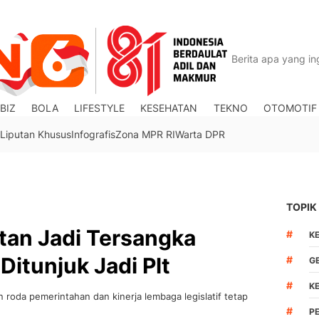
BIZ
BOLA
LIFESTYLE
KESEHATAN
TEKNO
OTOMOTIF
Liputan Khusus
Infografis
Zona MPR RI
Warta DPR
TOPIK
an Jadi Tersangka
#
K
Ditunjuk Jadi Plt
#
G
#
K
 roda pemerintahan dan kinerja lembaga legislatif tetap
#
P