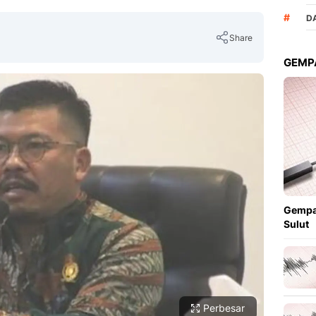
#
D
Share
GEMPA
Copy Link
Gempa
Sulut
Perbesar