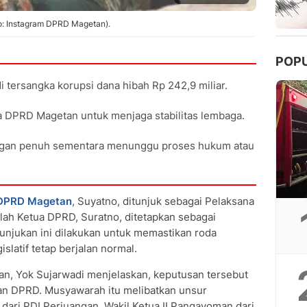
o: Instagram DPRD Magetan).
POP
 tersangka korupsi dana hibah Rp 242,9 miliar.
ua DPRD Magetan untuk menjaga stabilitas lembaga.
ngan penuh sementara menunggu proses hukum atau
DPRD
Magetan
, Suyatno, ditunjuk sebagai Pelaksana
lah Ketua DPRD, Suratno, ditetapkan sebagai
unjukan ini dilakukan untuk memastikan roda
slatif tetap berjalan normal.
an, Yok Sujarwadi menjelaskan, keputusan tersebut
n DPRD. Musyawarah itu melibatkan unsur
 dari PDI Perjuangan, Wakil Ketua II Pangayoman dari