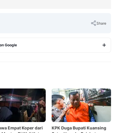
Share
 on Google
Copy Link
wa Empat Koper dari
KPK Duga Bupati Kuansing