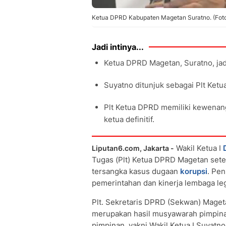
Ketua DPRD Kabupaten Magetan Suratno. (Fot
Jadi intinya...
Ketua DPRD Magetan, Suratno, jadi
Suyatno ditunjuk sebagai Plt Ket
Plt Ketua DPRD memiliki kewena
ketua definitif.
Wakil Ketua I
Liputan6.com, Jakarta -
Tugas (Plt) Ketua DPRD Magetan sete
tersangka kasus dugaan
korupsi
. Pen
pemerintahan dan kinerja lembaga legi
Plt. Sekretaris DPRD (Sekwan) Maget
merupakan hasil musyawarah pimpina
pimpinan, yakni Wakil Ketua I Suyatno