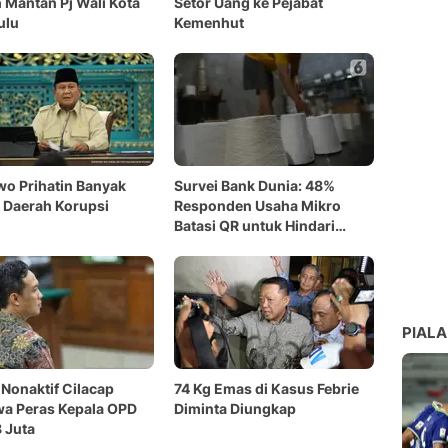
Mantan Pj Wali Kota
Setor Uang ke Pejabat
ulu
Kemenhut
o Prihatin Banyak
Survei Bank Dunia: 48%
 Daerah Korupsi
Responden Usaha Mikro
Batasi QR untuk Hindari
Pajak
PIALA
 Nonaktif Cilacap
74 Kg Emas di Kasus Febrie
a Peras Kepala OPD
Diminta Diungkap
 Juta