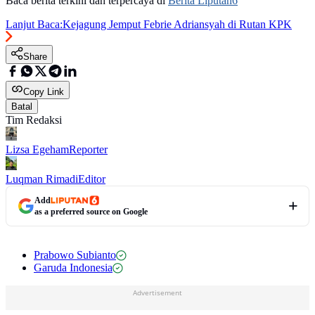
Baca berita terkini dan terpercaya di
Berita Liputan6
Lanjut Baca:
Kejagung Jemput Febrie Adriansyah di Rutan KPK
Share
Copy Link
Batal
Tim Redaksi
Lizsa Egeham
Reporter
Luqman Rimadi
Editor
Add
as a preferred source on Google
Prabowo Subianto
Garuda Indonesia
Advertisement