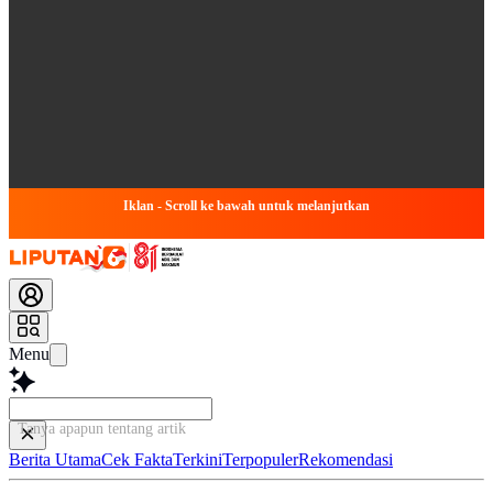
Iklan - Scroll ke bawah untuk melanjutkan
Menu
Tanya apapun tentang artikel ini...
Berita Utama
Cek Fakta
Terkini
Terpopuler
Rekomendasi