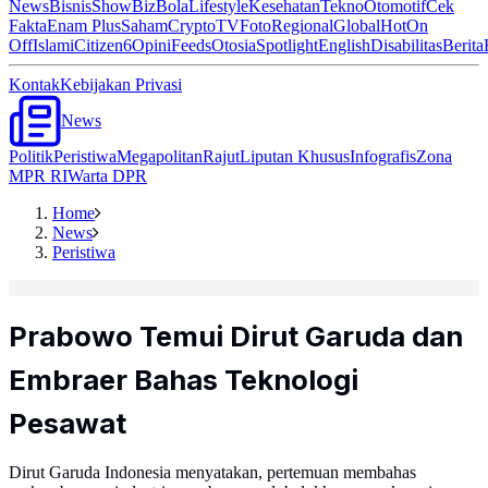
News
Bisnis
ShowBiz
Bola
Lifestyle
Kesehatan
Tekno
Otomotif
Cek
Fakta
Enam Plus
Saham
Crypto
TV
Foto
Regional
Global
Hot
On
Off
Islami
Citizen6
Opini
Feeds
Otosia
Spotlight
English
Disabilitas
Berita
Kontak
Kebijakan Privasi
News
Politik
Peristiwa
Megapolitan
Rajut
Liputan Khusus
Infografis
Zona
MPR RI
Warta DPR
Home
News
Peristiwa
Prabowo Temui Dirut Garuda dan
Embraer Bahas Teknologi
Pesawat
Dirut Garuda Indonesia menyatakan, pertemuan membahas