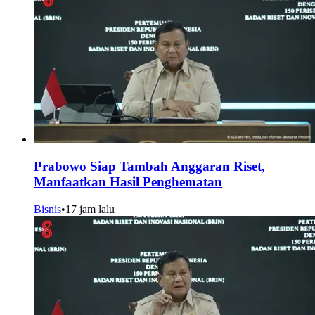
Prabowo Siap Tambah Anggaran Riset,
Manfaatkan Hasil Penghematan
Bisnis
•
17 jam lalu