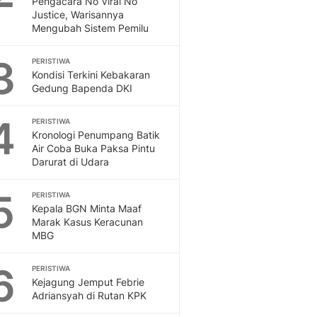
Pengacara No Viral No
Sport
Justice, Warisannya
Berita Bola Terkini, Ja
Mengubah Sistem Pemilu
Klasemen, Hasil Liga
3
PERISTIWA
Kondisi Terkini Kebakaran
Gedung Bapenda DKI
4
PERISTIWA
Kronologi Penumpang Batik
Air Coba Buka Paksa Pintu
Darurat di Udara
5
PERISTIWA
Kepala BGN Minta Maaf
Marak Kasus Keracunan
MBG
6
PERISTIWA
Kejagung Jemput Febrie
Adriansyah di Rutan KPK