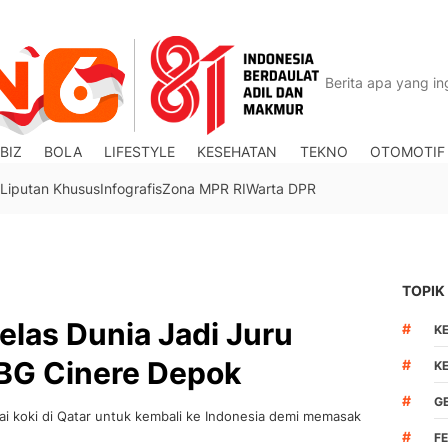
BIZ
BOLA
LIFESTYLE
KESEHATAN
TEKNO
OTOMOTIF
Liputan Khusus
Infografis
Zona MPR RI
Warta DPR
TOPIK
elas Dunia Jadi Juru
#
K
BG Cinere Depok
#
K
#
G
gai koki di Qatar untuk kembali ke Indonesia demi memasak
#
F