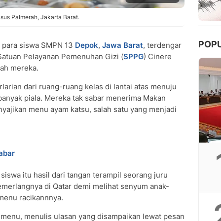
us Palmerah, Jakarta Barat.
POP
i para siswa SMPN 13
Depok
,
Jawa Barat
, terdengar
 Satuan Pelayanan Pemenuhan Gizi (
SPPG
) Cinere
ah mereka.
rlarian dari ruang-ruang kelas di lantai atas menuju
banyak piala. Mereka tak sabar menerima Makan
enyajikan menu ayam katsu, salah satu yang menjadi
abar
iswa itu hasil dari tangan terampil seorang juru
emerlangnya di Qatar demi melihat senyum anak-
menu racikannnya.
 menu, menulis ulasan yang disampaikan lewat pesan