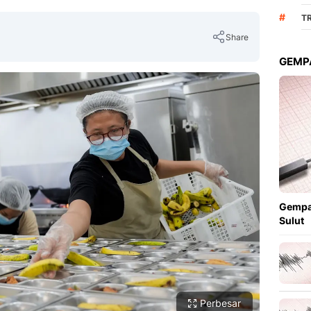
#
TR
Share
GEMPA
Copy Link
Gempa
Sulut
Perbesar