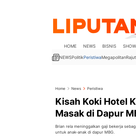
HOME
NEWS
BISNIS
SHOW
NEWS
Politik
Peristiwa
Megapolitan
Rajut
Home
News
Peristiwa
Kisah Koki Hotel K
Masak di Dapur M
Brian rela meninggalkan gaji bekerja seba
untuk anak-anak di dapur MBG.